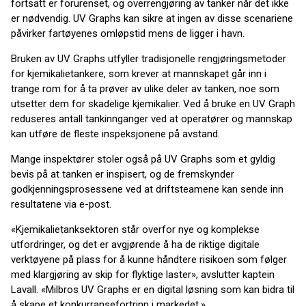
fortsatt er forurenset, og overrengjøring av tanker når det ikke
er nødvendig. UV Graphs kan sikre at ingen av disse scenariene
påvirker fartøyenes omløpstid mens de ligger i havn.
Bruken av UV Graphs utfyller tradisjonelle rengjøringsmetoder
for kjemikalietankere, som krever at mannskapet går inn i
trange rom for å ta prøver av ulike deler av tanken, noe som
utsetter dem for skadelige kjemikalier. Ved å bruke en UV Graph
reduseres antall tankinnganger ved at operatører og mannskap
kan utføre de fleste inspeksjonene på avstand.
Mange inspektører stoler også på UV Graphs som et gyldig
bevis på at tanken er inspisert, og de fremskynder
godkjenningsprosessene ved at driftsteamene kan sende inn
resultatene via e-post.
«Kjemikalietanksektoren står overfor nye og komplekse
utfordringer, og det er avgjørende å ha de riktige digitale
verktøyene på plass for å kunne håndtere risikoen som følger
med klargjøring av skip for flyktige laster», avslutter kaptein
Lavall. «Milbros UV Graphs er en digital løsning som kan bidra til
å skape et konkurransefortrinn i markedet.»