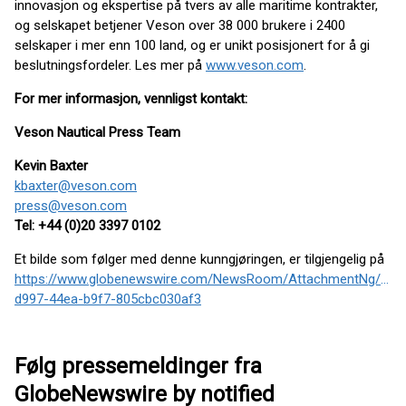
innovasjon og ekspertise på tvers av alle maritime kontrakter,
og selskapet betjener Veson over 38 000 brukere i 2400
selskaper i mer enn 100 land, og er unikt posisjonert for å gi
beslutningsfordeler. Les mer på
www.veson.com
.
For mer informasjon, vennligst kontakt:
Veson Nautical Press Team
Kevin Baxter
kbaxter@veson.com
press@veson.com
Tel: +44 (0)20 3397 0102
Et bilde som følger med denne kunngjøringen, er tilgjengelig på
https://www.globenewswire.com/NewsRoom/AttachmentNg/106
d997-44ea-b9f7-805cbc030af3
Følg pressemeldinger fra
GlobeNewswire by notified