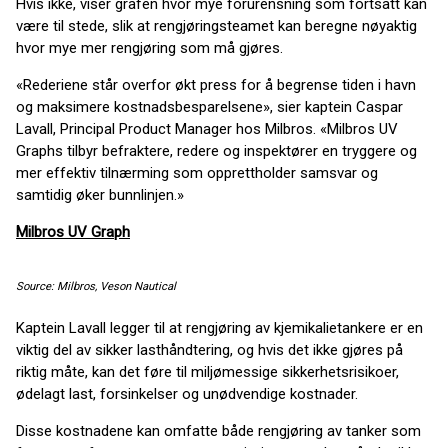
Hvis ikke, viser grafen hvor mye forurensning som fortsatt kan
være til stede, slik at rengjøringsteamet kan beregne nøyaktig
hvor mye mer rengjøring som må gjøres.
«Rederiene står overfor økt press for å begrense tiden i havn
og maksimere kostnadsbesparelsene», sier kaptein Caspar
Lavall, Principal Product Manager hos Milbros. «Milbros UV
Graphs tilbyr befraktere, redere og inspektører en tryggere og
mer effektiv tilnærming som opprettholder samsvar og
samtidig øker bunnlinjen.»
Milbros UV Graph
Source: Milbros, Veson Nautical
Kaptein Lavall legger til at rengjøring av kjemikalietankere er en
viktig del av sikker lasthåndtering, og hvis det ikke gjøres på
riktig måte, kan det føre til miljømessige sikkerhetsrisikoer,
ødelagt last, forsinkelser og unødvendige kostnader.
Disse kostnadene kan omfatte både rengjøring av tanker som