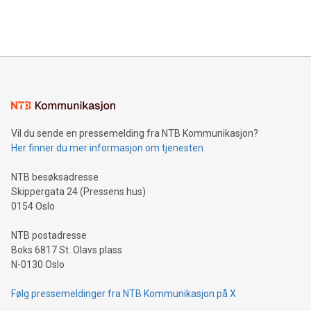
Bitcoin mining, energy markets, and sustainability on July 3,
querying: Marketers can use artificial intelligence to query
2024 at 2 p.m. ET. Follow us on X at MetasphereLabs for
their data using natural language search, reducing the
updates and to join the event. What We'll Discuss Bitcoin
reliance on data scientists. Us
Mining Basics: Understand the fundamentals of Bitcoin
mining.Energy Market Dynamics: Explore how Bitcoin mining
interacts with energy markets.Sustainable Innovations:
Learn about our efforts to promote sustainability in Bitcoin
mining.Sound Money: Discover how tamper-proof currency
can enhance stability.Efficient Payment Rails: See how fast,
neutral payment systems support humanitarian
Vil du sende en pressemelding fra NTB Kommunikasjon?
projects.Carbon Footprint: Compare Bitcoin's environmental
Her finner du mer informasjon om tjenesten
impact with traditional banking. "We're excited to host this
event and dive into the critical topics of Bitcoin
NTB besøksadresse
Skippergata 24 (Pressens hus)
0154 Oslo
NTB postadresse
Boks 6817 St. Olavs plass
N-0130 Oslo
Følg pressemeldinger fra NTB Kommunikasjon på X