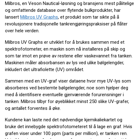
Milbros, en Veson Nautical-løsning og bransjens mest pålitelige
og omfattende database over flytende bulkprodukter, har
lansert
Milbros UV Graphs
, et produkt som tar sikte på å
revolusjonere tradisjonelle tankrengjøringspraksiser på flåter
over hele verden.
Milbros UV Graphs er utviklet for å brukes sammen med et
spektrofotometer, en maskin som nå installeres på skip og
som tar imot en prøve av restene eller vaskevannet fra tanken.
Maskinen måler absorbansen av lys ved ulike bølgelengder,
inkludert det ultrafiolette (UV) området.
Sammen med en UV-graf viser dataene hvor mye UV-lys som
absorberes ved bestemte bølgelengder, noe som hjelper deg
med å identifisere eventuelle gjenværende forurensninger i
tanken. Milbros tilbyr for øyeblikket minst 250 slike UV-grafer,
og antallet forventes å øke.
Kundene kan laste ned det nødvendige kjemikaliekartet og
bruke det innebygde spektrofotometeret til å lage en graf. Hvis
grafen viser under 100 ppm (parts per million), er tanken ren.