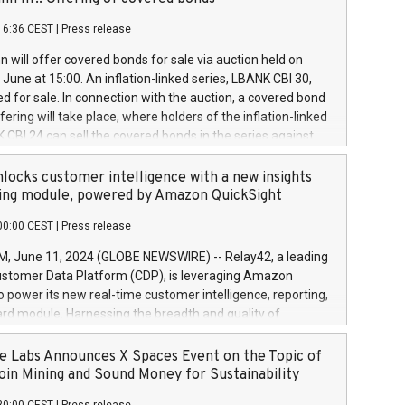
each a
 in accordance with Regulation No. 596/2014 of the
16:36 CEST
|
Press release
liament and Council of 16 April 2014 (“MAR”) (save for
 share buyback programmes set out in MAR article 5) and
 will offer covered bonds for sale via auction held on
ion Delegated Regulation (EU) 2016/1052, also referred
June at 15:00. An inflation-linked series, LBANK CBI 30,
fe Harbour rules. Trading dayNumber of shares bought
red for sale. In connection with the auction, a covered bond
 transaction priceAmount DKKAccumulated trading for
ering will take place, where holders of the inflation-linked
8,1001,023.01489,100,86026:3 June
 CBI 24 can sell the covered bonds in the series against
050.597,354,13027:4 June
ds bought in the above-mentioned auction. The clean
055.705,278,50028:6
 bonds is predefined at 99,594. Expected settlement date is
locks customer intelligence with a new insights
001,096.273,288,81029:7 June
4. Covered bonds issued by Landsbankinn are rated A+
ing module, powered by Amazon QuickSight
106.174,424,68
outlook by S&P Global Ratings. Landsbankinn Capital
00:00 CEST
|
Press release
 manage the auction. For further information, please call
30 or email verdbrefamidlun@landsbankinn.is.
June 11, 2024 (GLOBE NEWSWIRE) -- Relay42, a leading
stomer Data Platform (CDP), is leveraging Amazon
o power its new real-time customer intelligence, reporting,
rd module. Harnessing the breadth and quality of
ta, the new Insights module empowers marketing teams
 into customer behaviors and gain invaluable insights into
 Labs Announces X Spaces Event on the Topic of
nce of their marketing programs across all online, offline,
oin Mining and Sound Money for Sustainability
ned marketing channels. Preview of the Relay42 Insights