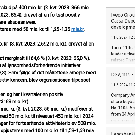
rskud på 400 mio. kr. (3. kvt. 2023: 366 mio.
2023: 86,4), drevet af en fortsat positiv
Iveco Group
Cassa Depo
øjere skadesniveau
developmen
steres med 50 mio. kr. til 1,25-1,35
mia.kr
.
11.6.2024 12:
r. (3. kvt. 2023: 2.692 mio. kr.), drevet af en
Turin, 11th 
leader activ
marginalt til 64,6 % (3. kvt. 2023: 65,0 %),
related Fina
n af lønsomhedsforbedrende initiativer
facility of 1
17,3). Som følge af det målrettede arbejde med
creation of 
DSV, 1115
and innovati
tiv koncern, blev organisationen tilpasset
11.6.2024 11:
Iveco Group 
the field of 
en og har i kvartalet en positiv
Company Ann
autonomous d
: 68 mio. kr.)
share buyba
increasing ef
No. 1104. Ac
io. kr. (3. kvt. 2023: 56 mio. kr.) medfører at
financed inv
from 24 Apri
ed 50 mio. kr. til niveauet 450 mio. kr. i 2024
be made by I
maximum val
ger for fortsættende aktiviteter blev 508 mio.
(EXM: IVG) i
shares, corr
business and
t opjusteres med 100 mio. kr. til 1,58-1,68 mia.
commenceme
Landsbanki