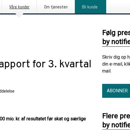
Våre kunder
Om tjenesten
Bli kunde
Følg pre
by notifi
Skriv dig op 
pport for 3. kvartal
din e-mail, kl
mail.
ABONNER
delelse
Flere pr
100 mio. kr. af resultatet før skat og særlige
by notifi