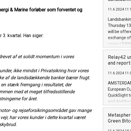
brands are 
implemented
nergi & Marine forløber som forventet og
11.6.2024 11:
European Par
the rules on
Landsbankinn
the Commiss
Thursday 13 
to as the Sa
will be offe
3. kvartal. Han siger:
backAverage
exchange off
days 1-2547
series LBANK
20247,0001,
covered bon
20245,0001,
 drevet af et solidt momentum i vores
price of the
Relay42 un
June20243,0
20 June 202
and report
20244,0001,
with stable 
nder, ikke mindst i Privatsikring hvor vores
11.6.2024 11:
Markets will
ke af de landsdækkende banker bærer frugt.
+354 410 73
AMSTERDAM, 
 en stærk fremgang i resultatet, der
European Cu
ammen med et meget tilfredsstillende
QuickSight t
ntningerne for året.
and dashboa
customer da
r motor- og rejseforsikringsområdet gav mange
to dive deep
Metasphere
ejr, har vores kunder i dette kvartal været
the performa
Green Bitc
 skybrud.
paid, and ow