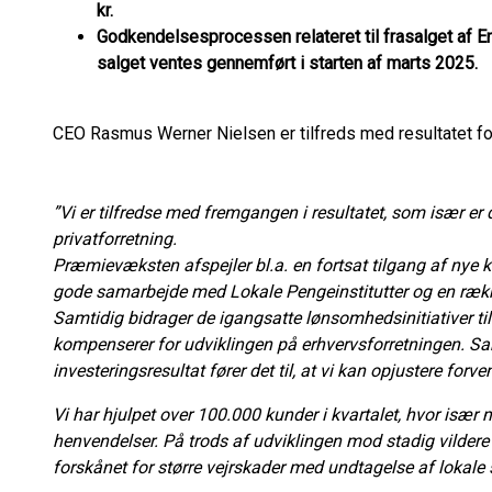
kr.
Godkendelsesprocessen relateret til frasalget af E
salget ventes gennemført i starten af marts 2025.
CEO Rasmus Werner Nielsen er tilfreds med resultatet for 
”Vi er tilfredse med fremgangen i resultatet, som især er
privatforretning.
Præmievæksten afspejler bl.a. en fortsat tilgang af nye ku
gode samarbejde med Lokale Pengeinstitutter og en ræk
Samtidig bidrager de igangsatte lønsomhedsinitiativer til
kompenserer for udviklingen på erhvervsforretningen. S
investeringsresultat fører det til, at vi kan opjustere forve
Vi har hjulpet over 100.000 kunder i kvartalet, hvor isæ
henvendelser. På trods af udviklingen mod stadig vildere v
forskånet for større vejrskader med undtagelse af lokale