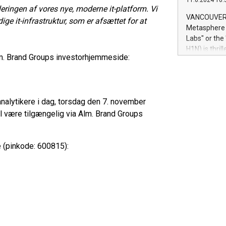
11.6.2024 10:
module, in p
eringen af vores nye, moderne it-platform. Vi
module inclu
VANCOUVER, 
ge it-infrastruktur, som er afsættet for at
Relay42 Insi
Metasphere L
their data a
Labs" or th
customers mo
H1N) is thri
Marketers can
lm. Brand Groups investorhjemmeside:
Green Bitcoi
natural lang
2024 at 2 p.
to join the 
the fundame
analytikere i dag, torsdag den 7. november
how Bitcoin 
Innovations:
l være tilgængelig via Alm. Brand Groups
Bitcoin min
enhance stab
payment sys
e (pinkode: 600815):
Compare Bitc
"We're excite
Bitcoin