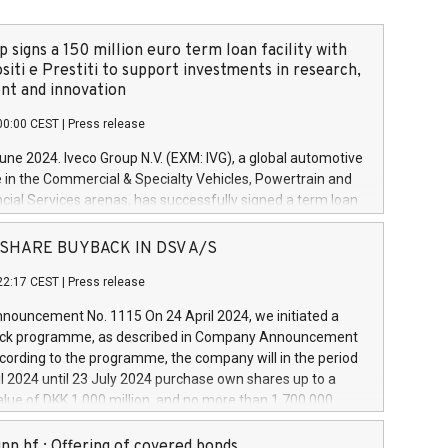
 signs a 150 million euro term loan facility with
siti e Prestiti to support investments in research,
t and innovation
00:00 CEST
|
Press release
June 2024. Iveco Group N.V. (EXM: IVG), a global automotive
e in the Commercial & Specialty Vehicles, Powertrain and
ncial Services arenas, has successfully signed a term loan
50 million euros with Cassa Depositi e Prestiti (CDP), for the
new projects in Italy dedicated to research, development
 - SHARE BUYBACK IN DSV A/S
on. In detail, through the resources made available by CDP,
22:17 CEST
|
Press release
will develop innovative technologies and architectures in
electric propulsion and further develop solutions for
ouncement No. 1115 On 24 April 2024, we initiated a
riving, digitalisation and vehicle connectivity aimed at
ck programme, as described in Company Announcement
ficiency, safety, driving comfort and productivity. The
cording to the programme, the company will in the period
estments, which will have a 5-year amortising profile, will
l 2024 until 23 July 2024 purchase own shares up to a
veco Group in Italy by the end of 2025. Iveco Group N.V.
ue of DKK 1,000 million, and no more than 1,700,000
s the home of unique people and brands that power your
esponding to 0.79% of the share capital at
 mission to advance a more sustainable society. The eight
nt of the programme. The programme has been
nn hf.: Offering of covered bonds