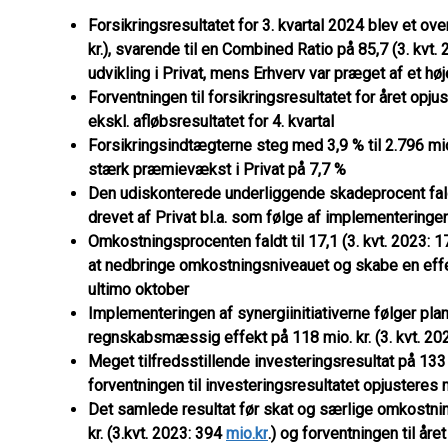
Forsikringsresultatet for 3. kvartal 2024 blev et ove
kr.), svarende til en Combined Ratio på 85,7 (3. kvt. 
udvikling i Privat, mens Erhverv var præget af et h
Forventningen til forsikringsresultatet for året opju
ekskl. afløbsresultatet for 4. kvartal
Forsikringsindtægterne steg med 3,9 % til 2.796 mio. k
stærk præmievækst i Privat på 7,7 %
Den udiskonterede underliggende skadeprocent faldt 
drevet af Privat bl.a. som følge af implementeringe
Omkostningsprocenten faldt til 17,1 (3. kvt. 2023: 
at nedbringe omkostningsniveauet og skabe en effek
ultimo oktober
Implementeringen af synergiinitiativerne følger
plan
regnskabsmæssig effekt på 118 mio. kr. (3. kvt. 2023
Meget tilfredsstillende investeringsresultat på 133 m
forventningen til investeringsresultatet opjusteres m
Det samlede resultat før skat og særlige omkostnin
kr. (3.kvt. 2023: 394
mio.kr
.) og forventningen til åre