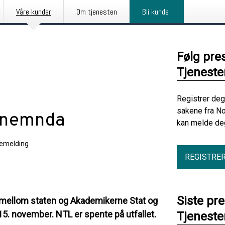
Våre kunder
Om tjenesten
Bli kunde
Følg pre
Tjenest
Registrer deg
sakene fra No
nsnemnda
kan melde deg
emelding
REGISTRE
Siste pr
mellom staten og Akademikerne Stat og
15. november. NTL er spente på utfallet.
Tjenest