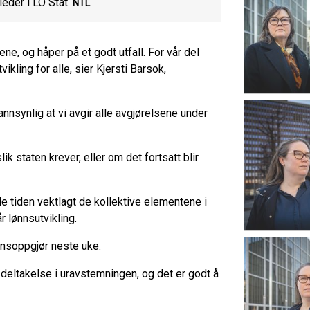
eder i LO Stat.
NTL
ne, og håper på et godt utfall. For vår del
vikling for alle, sier Kjersti Barsok,
nnsynlig at vi avgir alle avgjørelsene under
ik staten krever, eller om det fortsatt blir
le tiden vektlagt de kollektive elementene i
år lønnsutvikling.
nnsoppgjør neste uke.
deltakelse i uravstemningen, og det er godt å