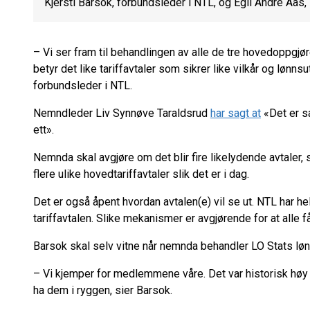
Kjersti Barsok, forbundsleder i NTL, og Egil André Aas, l
– Vi ser fram til behandlingen av alle de tre hovedoppgjøre
betyr det like tariffavtaler som sikrer like vilkår og lønnsut
forbundsleder i NTL.
Nemndleder Liv Synnøve Taraldsrud
har sagt at
«Det er sa
ett».
Nemnda skal avgjøre om det blir fire likelydende avtaler, sl
flere ulike hovedtariffavtaler slik det er i dag.
Det er også åpent hvordan avtalen(e) vil se ut. NTL har he
tariffavtalen. Slike mekanismer er avgjørende for at alle f
Barsok skal selv vitne når nemnda behandler LO Stats lø
– Vi kjemper for medlemmene våre. Det var historisk høy 
ha dem i ryggen, sier Barsok.