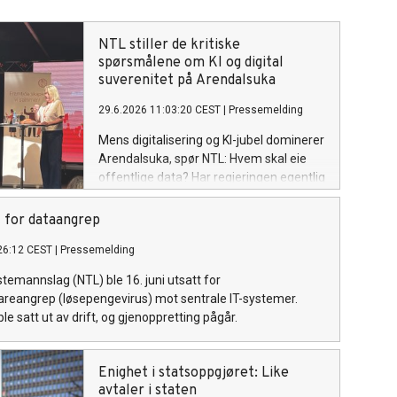
NTL stiller de kritiske
spørsmålene om KI og digital
suverenitet på Arendalsuka
29.6.2026 11:03:20 CEST
|
Pressemelding
Mens digitalisering og KI-jubel dominerer
Arendalsuka, spør NTL: Hvem skal eie
offentlige data? Har regjeringen egentlig
en plan? Kontrollerer vi av-knappen selv?
Og hva skjer med de ansattes
 for dataangrep
medbestemmelse?
26:12 CEST
|
Pressemelding
temannslag (NTL) ble 16. juni utsatt for
reangrep (løsepengevirus) mot sentrale IT-systemer.
e satt ut av drift, og gjenoppretting pågår.
Enighet i statsoppgjøret: Like
avtaler i staten