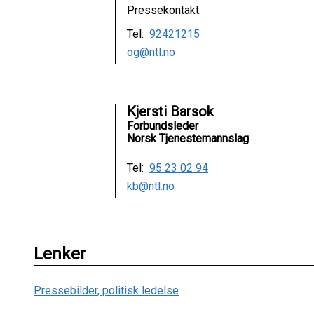
Pressekontakt.
Tel:
92421215
og@ntl.no
Kjersti Barsok
Forbundsleder
Norsk Tjenestemannslag
Tel:
95 23 02 94
kb@ntl.no
Lenker
Pressebilder, politisk ledelse