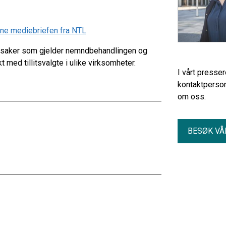
enne mediebriefen fra NTL
 i saker som gjelder nemndbehandlingen og
t med tillitsvalgte i ulike virksomheter.
I vårt presse
kontaktperson
om oss.
BESØK VÅ