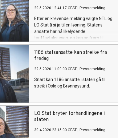
29.5.2026 12:41:17 CEST
|
Pressemelding
Etter en krevende mekling valgte NTL og
LO Stat å si ja til en løsning. Statens
ansatte har nå likelydende
tariffavtaler igjen, og kan se fram til
felles forhandlinger.
1186 statsansatte kan streike fra
fredag
22.5.2026 11:00:00 CEST
|
Pressemelding
Snart kan 1186 ansatte i staten gå til
streik i Oslo og Brønnøysund.
LO Stat bryter forhandlingene i
staten
30.4.2026 23:15:00 CEST
|
Pressemelding