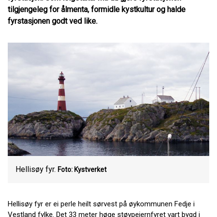
tilgjengeleg for ålmenta, formidle kystkultur og halde
fyrstasjonen godt ved like.
Hellisøy fyr.
Foto: Kystverket
Hellisøy fyr er ei perle heilt sørvest på øykommunen Fedje i
Vestland fylke. Det 33 meter høge støypejernfyret vart bygd i