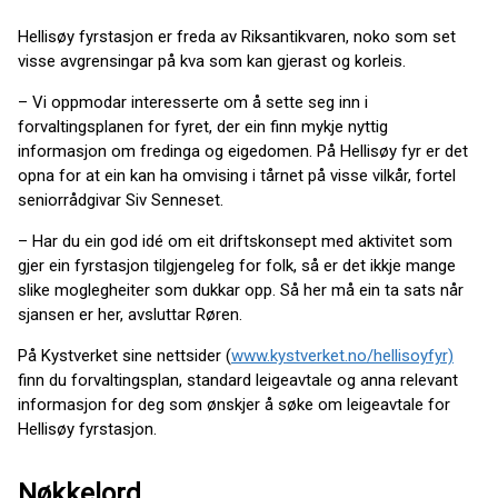
Hellisøy fyrstasjon er freda av Riksantikvaren, noko som set
visse avgrensingar på kva som kan gjerast og korleis.
– Vi oppmodar interesserte om å sette seg inn i
forvaltingsplanen for fyret, der ein finn mykje nyttig
informasjon om fredinga og eigedomen. På Hellisøy fyr er det
opna for at ein kan ha omvising i tårnet på visse vilkår, fortel
seniorrådgivar Siv Senneset.
– Har du ein god idé om eit driftskonsept med aktivitet som
gjer ein fyrstasjon tilgjengeleg for folk, så er det ikkje mange
slike moglegheiter som dukkar opp. Så her må ein ta sats når
sjansen er her, avsluttar Røren.
På Kystverket sine nettsider (
www.kystverket.no/hellisoyfyr)
finn du forvaltingsplan, standard leigeavtale og anna relevant
informasjon for deg som ønskjer å søke om leigeavtale for
Hellisøy fyrstasjon.
Nøkkelord