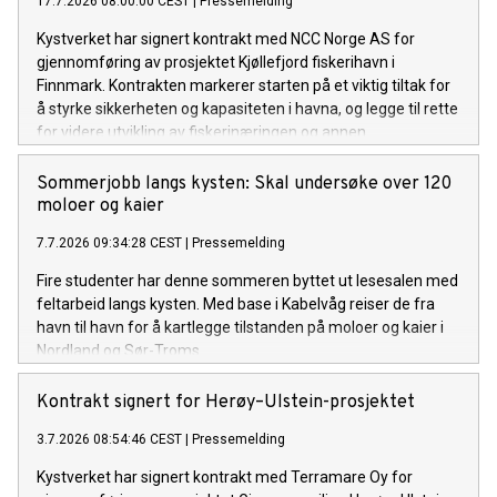
17.7.2026 08:00:00 CEST
|
Pressemelding
Kystverket har signert kontrakt med NCC Norge AS for
gjennomføring av prosjektet Kjøllefjord fiskerihavn i
Finnmark. Kontrakten markerer starten på et viktig tiltak for
å styrke sikkerheten og kapasiteten i havna, og legge til rette
for videre utvikling av fiskerinæringen og annen
næringsaktivitet i området.
Sommerjobb langs kysten: Skal undersøke over 120
moloer og kaier
7.7.2026 09:34:28 CEST
|
Pressemelding
Fire studenter har denne sommeren byttet ut lesesalen med
feltarbeid langs kysten. Med base i Kabelvåg reiser de fra
havn til havn for å kartlegge tilstanden på moloer og kaier i
Nordland og Sør-Troms.
Kontrakt signert for Herøy–Ulstein-prosjektet
3.7.2026 08:54:46 CEST
|
Pressemelding
Kystverket har signert kontrakt med Terramare Oy for