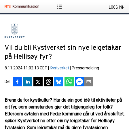
LOGG INN
Vil du bli Kystverket sin nye leigetakar
på Hellisøy fyr?
8.11.2024 11:02:13 CET
|
Kystverket
|
Pressemelding
Del
Brenn du for kystkultur? Har du ein god idé til aktivitetar på
eit fyr, som samstundes gjer det tilgjengeleg for folk?
Ettersom avtalen med Fedje kommune går ut ved årsskiftet,
søker Kystverket no etter ein ny leigetakar for Hellisøy
fyrstasjon. Som leigetakar må du gjere fyrstasjonen