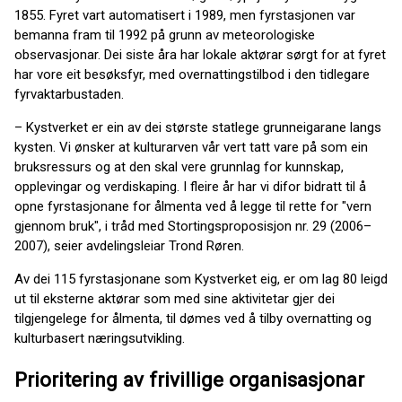
1855. Fyret vart automatisert i 1989, men fyrstasjonen var
bemanna fram til 1992 på grunn av meteorologiske
observasjonar. Dei siste åra har lokale aktørar sørgt for at fyret
har vore eit besøksfyr, med overnattingstilbod i den tidlegare
fyrvaktarbustaden.
– Kystverket er ein av dei største statlege grunneigarane langs
kysten. Vi ønsker at kulturarven vår vert tatt vare på som ein
bruksressurs og at den skal vere grunnlag for kunnskap,
opplevingar og verdiskaping. I fleire år har vi difor bidratt til å
opne fyrstasjonane for ålmenta ved å legge til rette for "vern
gjennom bruk", i tråd med Stortingsproposisjon nr. 29 (2006–
2007), seier avdelingsleiar Trond Røren.
Av dei 115 fyrstasjonane som Kystverket eig, er om lag 80 leigd
ut til eksterne aktørar som med sine aktivitetar gjer dei
tilgjengelege for ålmenta, til dømes ved å tilby overnatting og
kulturbasert næringsutvikling.
Prioritering av frivillige organisasjonar