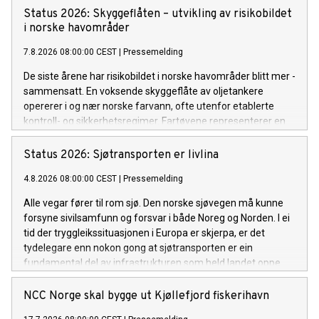
Status 2026: Skyggeflåten – utvikling av risikobildet
i ­norske ­havområder
7.8.2026 08:00:00 CEST
|
Pressemelding
De siste årene har risikobildet i norske havområder blitt mer ­
sammensatt. En voksende skyggeflåte av oljetankere
opererer i og nær norske farvann, ofte utenfor etablerte
kontroll- og sikkerhets­regimer. Fartøyene representerer en
forhøyet risiko som utfordrer sikkerheten og miljøet i
europeiske farvann. Dette er en ny normal som vi må
Status 2026: Sjøtransporten er livlina
tilpasse oss og som vi følger nøye med på utviklingen av.
4.8.2026 08:00:00 CEST
|
Pressemelding
Alle vegar fører til rom sjø. Den norske sjøvegen må kunne
forsyne sivilsamfunn og forsvar i både Noreg og Norden. I ei
tid der tryggleikssituasjonen i Europa er skjerpa, er det
tydelegare enn nokon gong at sjøtransporten er ein
fundamental del av infrastrukturen som held landet oppe.
Det gjeld i fredstid, i kriser og om det verste skulle skje.
NCC Norge skal bygge ut Kjøllefjord fiskerihavn