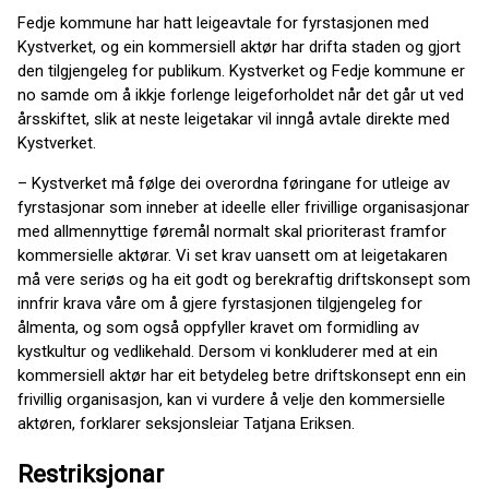
Fedje kommune har hatt leigeavtale for fyrstasjonen med
Kystverket, og ein kommersiell aktør har drifta staden og gjort
den tilgjengeleg for publikum. Kystverket og Fedje kommune er
no samde om å ikkje forlenge leigeforholdet når det går ut ved
årsskiftet, slik at neste leigetakar vil inngå avtale direkte med
Kystverket.
– Kystverket må følge dei overordna føringane for utleige av
fyrstasjonar som inneber at ideelle eller frivillige organisasjonar
med allmennyttige føremål normalt skal prioriterast framfor
kommersielle aktørar. Vi set krav uansett om at leigetakaren
må vere seriøs og ha eit godt og berekraftig driftskonsept som
innfrir krava våre om å gjere fyrstasjonen tilgjengeleg for
ålmenta, og som også oppfyller kravet om formidling av
kystkultur og vedlikehald. Dersom vi konkluderer med at ein
kommersiell aktør har eit betydeleg betre driftskonsept enn ein
frivillig organisasjon, kan vi vurdere å velje den kommersielle
aktøren, forklarer seksjonsleiar Tatjana Eriksen.
Restriksjonar