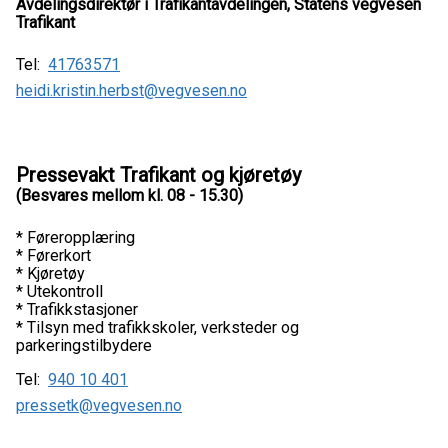
Avdelingsdirektør i Trafikantavdelingen, Statens vegvesen
Trafikant
Tel:
41763571
heidi.kristin.herbst@vegvesen.no
Pressevakt Trafikant og kjøretøy
(Besvares mellom kl. 08 - 15.30)
* Føreropplæring
* Førerkort
* Kjøretøy
* Utekontroll
* Trafikkstasjoner
* Tilsyn med trafikkskoler, verksteder og
parkeringstilbydere
Tel:
940 10 401
pressetk@vegvesen.no