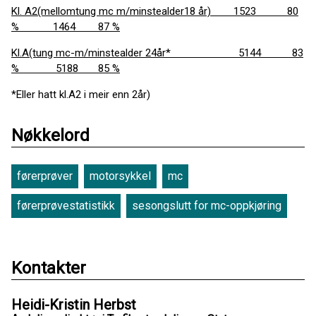
Kl. A2(mellomtung mc m/minstealder18 år) 1523 80
% 1464 87 %
Kl.A(tung mc-m/minstealder 24år* 5144 83
% 5188 85 %
*Eller hatt kl.A2 i meir enn 2år)
Nøkkelord
førerprøver
motorsykkel
mc
førerprøvestatistikk
sesongslutt for mc-oppkjøring
Kontakter
Heidi-Kristin Herbst