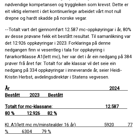
nødvendige kompetansen og tryggleiken som krevst. Dette er
eit viktig element i det kontinuerlege arbeidet vårt mot null
drepne og hardt skadde på norske vegar.
--Totalt vart det gjennomført 12.587 mc-oppkøyringar i år, 80%
av desse prøvane fekk eit bestått resultat. Til samanlikning var
det 12.926 oppkøyringar i 2023. Forklaringa på denne
nedgangen finn vi vesentleg i tala for oppkøyring i
førarkortklasse A1(lett mc), her var det i år ein nedgang på 384
prøver frå året før. Totalt for alle klassar vil det seie ein
nedgang på 334 oppkøyringar i inneverande år, seier Heidi-
Kristin Herbst, avdelingsdirektør i Statens vegvesen.
År 2024
Bestått 2023 Bestått
Totalt for mc-klassane: 12.587
80 % 12.926 82 %
Kl. A1(lett mc m/minstealder 16 år) 5920 77
% 6304 79 %