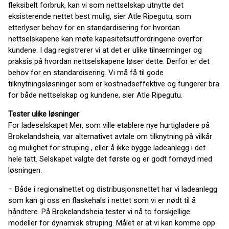
fleksibelt forbruk, kan vi som nettselskap utnytte det
eksisterende nettet best mulig, sier Atle Ripegutu, som
etterlyser behov for en standardisering for hvordan
nettselskapene kan møte kapasitetsutfordringene overfor
kundene. I dag registrerer vi at det er ulike tilnærminger og
praksis på hvordan nettselskapene løser dette. Derfor er det
behov for en standardisering. Vi må få til gode
tilknytningsløsninger som er kostnadseffektive og fungerer bra
for både nettselskap og kundene, sier Atle Ripegutu.
Tester ulike løsninger
For ladeselskapet Mer, som ville etablere nye hurtigladere på
Brokelandsheia, var alternativet avtale om tilknytning på vilkår
og mulighet for struping , eller å ikke bygge ladeanlegg i det
hele tatt. Selskapet valgte det første og er godt fornøyd med
løsningen.
– Både i regionalnettet og distribusjonsnettet har vi ladeanlegg
som kan gi oss en flaskehals i nettet som vi er nødt til å
håndtere. På Brokelandsheia tester vi nå to forskjellige
modeller for dynamisk struping. Målet er at vi kan komme opp