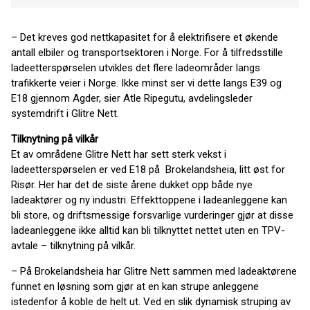
– Det kreves god nettkapasitet for å elektrifisere et økende
antall elbiler og transportsektoren i Norge. For å tilfredsstille
ladeetterspørselen utvikles det flere ladeområder langs
trafikkerte veier i Norge. Ikke minst ser vi dette langs E39 og
E18 gjennom Agder, sier Atle Ripegutu, avdelingsleder
systemdrift i Glitre Nett.
Tilknytning på vilkår
Et av områdene Glitre Nett har sett sterk vekst i
ladeetterspørselen er ved E18 på Brokelandsheia, litt øst for
Risør. Her har det de siste årene dukket opp både nye
ladeaktører og ny industri. Effekttoppene i ladeanleggene kan
bli store, og driftsmessige forsvarlige vurderinger gjør at disse
ladeanleggene ikke alltid kan bli tilknyttet nettet uten en TPV-
avtale – tilknytning på vilkår.
– På Brokelandsheia har Glitre Nett sammen med ladeaktørene
funnet en løsning som gjør at en kan strupe anleggene
istedenfor å koble de helt ut. Ved en slik dynamisk struping av