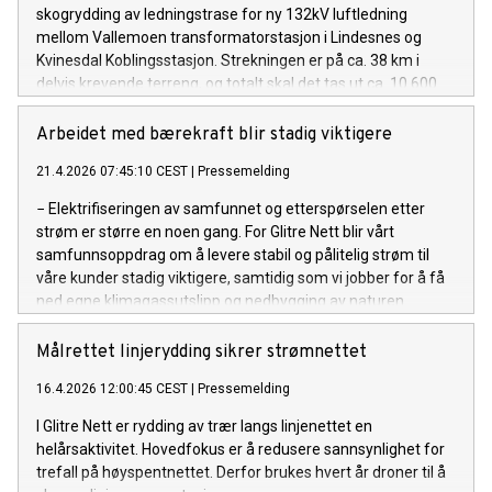
skogrydding av ledningstrase for ny 132kV luftledning
mellom Vallemoen transformatorstasjon i Lindesnes og
Kvinesdal Koblingsstasjon. Strekningen er på ca. 38 km i
delvis krevende terreng, og totalt skal det tas ut ca. 10.600
kubikkmeter med nyttbart tømmer.
Arbeidet med bærekraft blir stadig viktigere
21.4.2026 07:45:10 CEST
|
Pressemelding
− Elektrifiseringen av samfunnet og etterspørselen etter
strøm er større en noen gang. For Glitre Nett blir vårt
samfunnsoppdrag om å levere stabil og pålitelig strøm til
våre kunder stadig viktigere, samtidig som vi jobber for å få
ned egne klimagassutslipp og nedbygging av naturen.
Målrettet linjerydding sikrer strømnettet
16.4.2026 12:00:45 CEST
|
Pressemelding
I Glitre Nett er rydding av trær langs linjenettet en
helårsaktivitet. Hovedfokus er å redusere sannsynlighet for
trefall på høyspentnettet. Derfor brukes hvert år droner til å