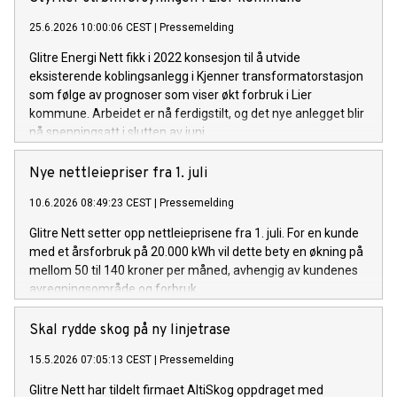
25.6.2026 10:00:06 CEST
|
Pressemelding
Glitre Energi Nett fikk i 2022 konsesjon til å utvide
eksisterende koblingsanlegg i Kjenner transformatorstasjon
som følge av prognoser som viser økt forbruk i Lier
kommune. Arbeidet er nå ferdigstilt, og det nye anlegget blir
nå spenningsatt i slutten av juni.
Nye nettleiepriser fra 1. juli
10.6.2026 08:49:23 CEST
|
Pressemelding
Glitre Nett setter opp nettleieprisene fra 1. juli. For en kunde
med et årsforbruk på 20.000 kWh vil dette bety en økning på
mellom 50 til 140 kroner per måned, avhengig av kundenes
avregningsområde og forbruk.
Skal rydde skog på ny linjetrase
15.5.2026 07:05:13 CEST
|
Pressemelding
Glitre Nett har tildelt firmaet AltiSkog oppdraget med