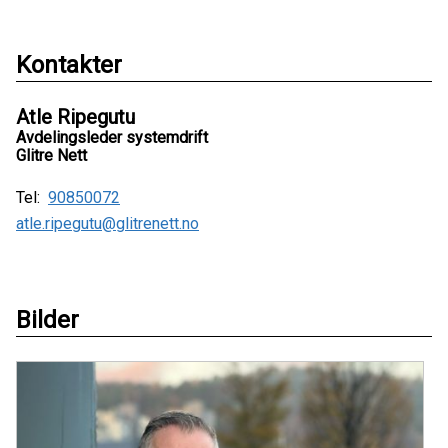
Kontakter
Atle Ripegutu
Avdelingsleder systemdrift
Glitre Nett
Tel:
90850072
atle.ripegutu@glitrenett.no
Bilder