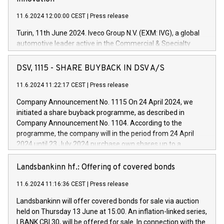
11.6.2024 12:00:00 CEST
|
Press release
Turin, 11th June 2024. Iveco Group N.V. (EXM: IVG), a global
automotive leader active in the Commercial & Specialty
Vehicles, Powertrain and related Financial Services arenas,
has successfully signed a term loan facility of 150 million
DSV, 1115 - SHARE BUYBACK IN DSV A/S
euros with Cassa Depositi e Prestiti (CDP), for the creation of
new projects in Italy dedicated to research, development and
11.6.2024 11:22:17 CEST
|
Press release
innovation. In detail, through the resources made available
Company Announcement No. 1115 On 24 April 2024, we
by CDP, Iveco Group will develop innovative technologies and
initiated a share buyback programme, as described in
architectures in the field of electric propulsion and further
Company Announcement No. 1104. According to the
develop solutions for autonomous driving, digitalisation and
programme, the company will in the period from 24 April
vehicle connectivity aimed at increasing efficiency, safety,
2024 until 23 July 2024 purchase own shares up to a
driving comfort and productivity. The financed investments,
maximum value of DKK 1,000 million, and no more than
which will have a 5-year amortising profile, will be made by
1,700,000 shares, corresponding to 0.79% of the share
Landsbankinn hf.: Offering of covered bonds
Iveco Group in Italy by the end of 2025. Iveco Group N.V.
capital at commencement of the programme. The
(EXM: IVG) is the home of unique people and brands that
11.6.2024 11:16:36 CEST
|
Press release
programme has been implemented in accordance with
power your business and mission to advance a more
Regulation No. 596/2014 of the European Parliament and
sustainable society. The eight brands are each a
Landsbankinn will offer covered bonds for sale via auction
Council of 16 April 2014 (“MAR”) (save for the rules on share
held on Thursday 13 June at 15:00. An inflation-linked series,
buyback programmes set out in MAR article 5) and the
LBANK CBI 30, will be offered for sale. In connection with the