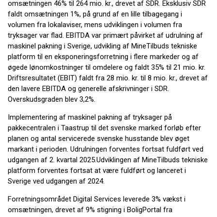
omsætningen 46% til 264 mio. kr., drevet af SDR. Eksklusiv SDR
faldt omsætningen 1%, på grund af en lille tilbagegang i
volumen fra lokalaviser, mens udviklingen i volumen fra
tryksager var flad. EBITDA var primært påvirket af udrulning af
maskinel pakning i Sverige, udvikling af MineTilbuds tekniske
platform til en eksponeringsforretning i flere markeder og af
øgede lønomkostninger til omdelere og faldt 35% til 21 mio. kr.
Driftsresultatet (EBIT) faldt fra 28 mio. kr. til 8 mio. kr., drevet af
den lavere EBITDA og generelle afskrivninger i SDR.
Overskudsgraden blev 3,2%.
Implementering af maskinel pakning af tryksager på
pakkecentralen i Taastrup til det svenske marked forløb efter
planen og antal servicerede svenske husstande blev øget
markant i perioden. Udrulningen forventes fortsat fuldført ved
udgangen af 2. kvartal 2025.Udviklingen af MineTilbuds tekniske
platform forventes fortsat at være fuldført og lanceret i
Sverige ved udgangen af 2024.
Forretningsområdet Digital Services leverede 3% vækst i
omsætningen, drevet af 9% stigning i BoligPortal fra