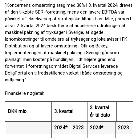
”Koncernens omsætning steg med 38% i 3. kvartal 2024, drevet
af den tilkøbte SDR-forretning, mens den lavere EBITDA var
påvirket af eksekvering af strategiske tiltag i Last Mile, primært
at vi i 2. kvartal 2024 besluttede at accelerere udrulningen af
maskinel pakning af tryksager i Sverige, af øgede
lønomkostninger til omdelere af tryksager og lokalaviser i FK
Distribution og af lavere omsætning i Ofir og Bekey.
Implementeringen af maskinel pakning i Sverige går som
planlagt, men koster på bundlinjen i lidt højere grad end
forventet. I forretningsområdet Digital Services leverede
BoligPortal en tilfredsstillende vækst i både omsætning og
indtjening.”
Finansielle nøgletal:
3. kvartal
DKK mio.
3. kvartal
år til dato
2024*
2023
2024*
2023