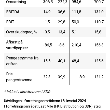
Omsætning
306,5
222,3
984,6
700,7
EBITDA
14,9
36,6
111,8
131,0
EBIT
-1,5
29,8
50,0
110,7
Overskudsgrad, %
-0,5
13,4
5,1
15,8
Afkast på
-86,5
-8,6
210,4
156,3
værdipapirer
Pengestrømme fra
15,5
40,1
48,4
125,6
driften
Frie
22,3
39,9
8,9
121,2
pengestrømme
* Inklusiv aktiviteterne i SDR
Udviklingen i forretningsområderne i 3. kvartal 2024
I forretningsområdet Last Mile (FK Distribution og SDR) steg