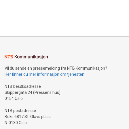
Canada: LABZ) (OTC: LABZF) (FRA: H1N) is thrilled to
data and gain a deeper understanding of how to serve their
announce an engaging Twitter Spaces event on Green
customers more effectively. Simplicity with AI-powered
Bitcoin mining, energy markets, and sustainability on July 3,
querying: Marketers can use artificial intelligence to query
2024 at 2 p.m. ET. Follow us on X at MetasphereLabs for
their data using natural language search, reducing the
updates and to join the event. What We'll Discuss Bitcoin
reliance on data scientists. Us
Mining Basics: Understand the fundamentals of Bitcoin
mining.Energy Market Dynamics: Explore how Bitcoin mining
interacts with energy markets.Sustainable Innovations:
Learn about our efforts to promote sustainability in Bitcoin
mining.Sound Money: Discover how tamper-proof currency
can enhance stability.Efficient Payment Rails: See how fast,
neutral payment systems support humanitarian
Vil du sende en pressemelding fra NTB Kommunikasjon?
projects.Carbon Footprint: Compare Bitcoin's environmental
Her finner du mer informasjon om tjenesten
impact with traditional banking. "We're excited to host this
event and dive into the critical topics of Bitcoin
NTB besøksadresse
Skippergata 24 (Pressens hus)
0154 Oslo
NTB postadresse
Boks 6817 St. Olavs plass
N-0130 Oslo