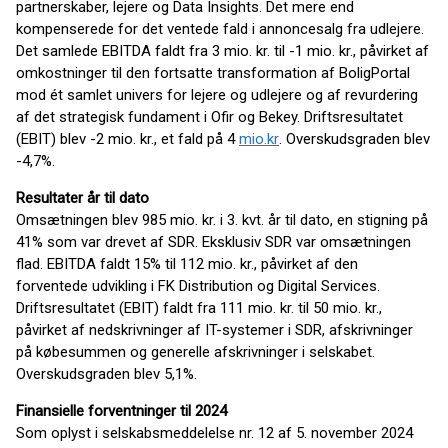
partnerskaber, lejere og Data Insights. Det mere end
kompenserede for det ventede fald i annoncesalg fra udlejere.
Det samlede EBITDA faldt fra 3 mio. kr. til -1 mio. kr., påvirket af
omkostninger til den fortsatte transformation af BoligPortal
mod ét samlet univers for lejere og udlejere og af revurdering
af det strategisk fundament i Ofir og Bekey. Driftsresultatet
(EBIT) blev -2 mio. kr., et fald på 4
mio.kr
. Overskudsgraden blev
-4,7%.
Resultater år til dato
Omsætningen blev 985 mio. kr. i 3. kvt. år til dato, en stigning på
41% som var drevet af SDR. Eksklusiv SDR var omsætningen
flad. EBITDA faldt 15% til 112 mio. kr., påvirket af den
forventede udvikling i FK Distribution og Digital Services.
Driftsresultatet (EBIT) faldt fra 111 mio. kr. til 50 mio. kr.,
påvirket af nedskrivninger af IT-systemer i SDR, afskrivninger
på købesummen og generelle afskrivninger i selskabet.
Overskudsgraden blev 5,1%.
Finansielle forventninger til 2024
Som oplyst i selskabsmeddelelse nr. 12 af 5. november 2024