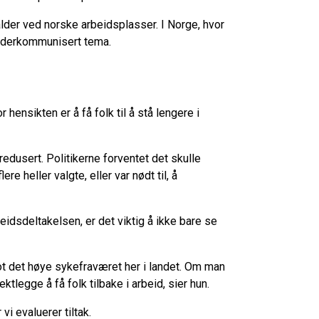
der ved norske arbeidsplasser. I Norge, hvor
t underkommunisert tema.
r hensikten er å få folk til å stå lengere i
edusert. Politikerne forventet det skulle
ere heller valgte, eller var nødt til, å
idsdeltakelsen, er det viktig å ikke bare se
mot det høye sykefraværet her i landet. Om man
tlegge å få folk tilbake i arbeid, sier hun.
vi evaluerer tiltak.