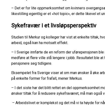
– Det er for lite oppmerksomhet om kvinners overgangsal
likestilling egentlig er et «hot topic», er dette likevel e
Sykefravær i et livsløpsperspektiv
Studien til Merkur og kolleger har vist at enkelte tiltak, hvo
arbeid, også kan ha motsatt effekt.
– I Sverige innførte de en reform der uførepensjonen ble r
medføre at flere ville stå lengere i jobb. Resultatet ble at fl
pensjonere seg tidligere.
Eksempelet fra Sverige viser at om man ønsker å øke arbe
på enkelte former for frafall, mener Merkus.
– I det siste har det blitt rettet en del oppmerksomhet 
ønsker tiltak for å redusere sykefraværet, må man også vek
– Arbeidslivet er komplekst og det må vi ta høyde for når 