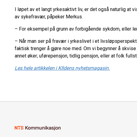
I løpet av et langt yrkesaktivt liv, er det også naturlig at v
av sykefravær, påpeker Merkus.
– For eksempel på grunn av forbigående sykdom, eller len
– Når man ser på fravær i yrkeslivet i et livsløpsperspek
faktisk trenger å gjøre noe med. Om vi begynner å skvise
annet øker; uførepensjon, tidlig pensjon, eller at folk fulls
Les hele artikkelen i KIldens nyhetsmagasin.