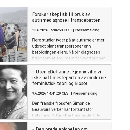
Forsker skeptisk til bruk av
autismediagnose i transdebatten
23.6.2026 15:06:53 CEST
|
Pressemelding
Flere studier tyder på at autisme er mer
utbredt blant transpersoner enn i
befolkningen ellers. Nå blir diagnosen
brukt som et argument for hvorfor noen
ikke kan være trans, mener forsker.
– Uten «Det annet kjønn» ville vi
ikke hatt mesteparten av moderne
feministisk teori og filosofi
9.6.2026 14:41:29 CEST
|
Pressemelding
Den franske filosofen Simon de
Beauvoirs verker har fortsatt stor
betydning, 40 år etter hennes død. Det
kom frem på et seminar om dette
verket på Nasjonalbiblioteket, hvor blant
– Den brede enigheten om