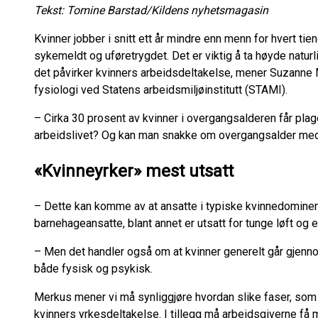
Tekst: Tomine Barstad/Kildens nyhetsmagasin
Kvinner jobber i snitt ett år mindre enn menn for hvert tie
sykemeldt og uføretrygdet. Det er viktig å ta høyde natu
det påvirker kvinners arbeidsdeltakelse, mener Suzanne 
fysiologi ved Statens arbeidsmiljøinstitutt (STAMI).
– Cirka 30 prosent av kvinner i overgangsalderen får plag
arbeidslivet? Og kan man snakke om overgangsalder med 
«Kvinneyrker» mest utsatt
– Dette kan komme av at ansatte i typiske kvinnedominert
barnehageansatte, blant annet er utsatt for tunge løft og 
– Men det handler også om at kvinner generelt går gjen
både fysisk og psykisk.
Merkus mener vi må synliggjøre hvordan slike faser, som
kvinners yrkesdeltakelse. I tillegg må arbeidsgiverne f