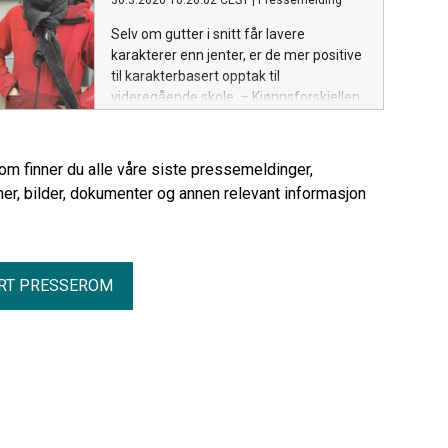
30.3.2026 10:26:02 CEST
|
Pressemelding
Selv om gutter i snitt får lavere
karakterer enn jenter, er de mer positive
til karakterbasert opptak til
videregående skole. – Kjønnsforskjellen
overrasket oss, sier forsker.
rom finner du alle våre siste pressemeldinger,
er, bilder, dokumenter og annen relevant informasjon
RT PRESSEROM