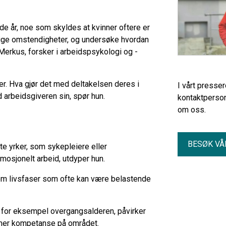
nde år, noe som skyldes at kvinner oftere er
rlige omstendigheter, og undersøke hvordan
Merkus, forsker i arbeidspsykologi og -
er. Hva gjør det med deltakelsen deres i
I vårt presse
arbeidsgiveren sin, spør hun.
kontaktperson
om oss.
BESØK VÅ
e yrker, som sykepleiere eller
emosjonelt arbeid, utdyper hun.
nom livsfaser som ofte kan være belastende
 for eksempel overgangsalderen, påvirker
å mer kompetanse på området.