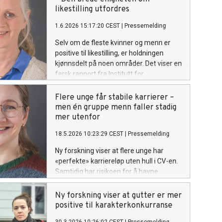
annet Toril Moi, Tove Pettersen og
likestilling utfordres
Kristin Gjesdal holdt innlegg.
1.6.2026 15:17:20 CEST
|
Pressemelding
Selv om de fleste kvinner og menn er
positive til likestilling, er holdningen
kjønnsdelt på noen områder. Det viser en
fersk rapport fra Institutt for
samfunnsforkning.
Flere unge får stabile karrierer –
men én gruppe menn faller stadig
mer utenfor
18.5.2026 10:23:29 CEST
|
Pressemelding
Ny forskning viser at flere unge har
«perfekte» karriereløp uten hull i CV-en.
Samtidig har risikoen for å havne
utenfor arbeidsmarkedet økt for noen
menn med lav sosial bakgrunn.
Ny forskning viser at gutter er mer
positive til karakterkonkurranse