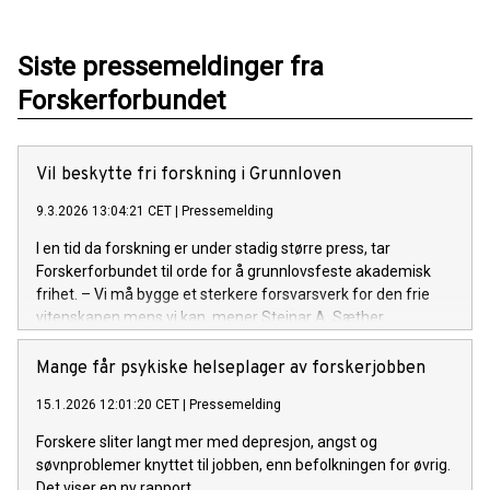
Siste pressemeldinger fra
Forskerforbundet
Vil beskytte fri forskning i Grunnloven
9.3.2026 13:04:21 CET
|
Pressemelding
I en tid da forskning er under stadig større press, tar
Forskerforbundet til orde for å grunnlovsfeste akademisk
frihet. – Vi må bygge et sterkere forsvarsverk for den frie
vitenskapen mens vi kan, mener Steinar A. Sæther.
Mange får psykiske helseplager av forskerjobben
15.1.2026 12:01:20 CET
|
Pressemelding
Forskere sliter langt mer med depresjon, angst og
søvnproblemer knyttet til jobben, enn befolkningen for øvrig.
Det viser en ny rapport.