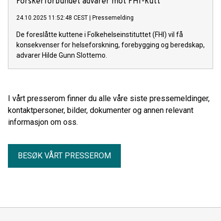
Forskerforbundet advarer mot FHI-kutt
24.10.2025 11:52:48 CEST
|
Pressemelding
De foreslåtte kuttene i Folkehelseinstituttet (FHI) vil få
konsekvenser for helseforskning, forebygging og beredskap,
advarer Hilde Gunn Slottemo.
I vårt presserom finner du alle våre siste pressemeldinger,
kontaktpersoner, bilder, dokumenter og annen relevant
informasjon om oss.
BESØK VÅRT PRESSEROM