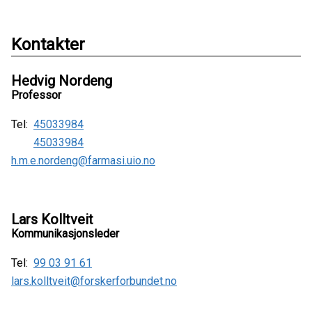
Kontakter
Hedvig Nordeng
Professor
Tel:
45033984
45033984
h.m.e.nordeng@farmasi.uio.no
Lars Kolltveit
Kommunikasjonsleder
Tel:
99 03 91 61
lars.kolltveit@forskerforbundet.no