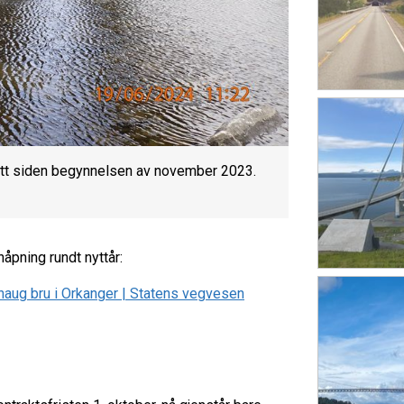
ått siden begynnelsen av november 2023.
nåpning rundt nyttår:
aug bru i Orkanger | Statens vegvesen