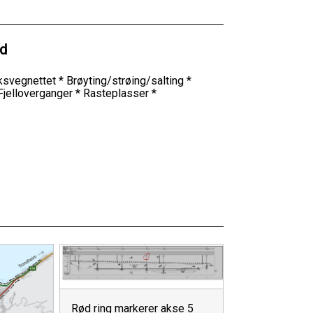
ld
riksvegnettet * Brøyting/strøing/salting *
 Fjelloverganger * Rasteplasser *
Rød ring markerer akse 5