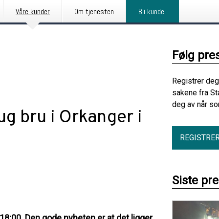
Våre kunder
Om tjenesten
Bli kunde
Følg pre
Registrer deg
sakene fra St
deg av når so
g bru i Orkanger i
REGISTRE
Siste pr
 18:00. Den gode nyheten er at det ligger