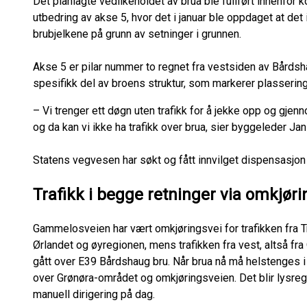
Det planlagte vedlikeholdet av brua ble fullført innenfor k
utbedring av akse 5, hvor det i januar ble oppdaget at det
brubjelkene på grunn av setninger i grunnen.
Akse 5 er pilar nummer to regnet fra vestsiden av Bårdshau
spesifikk del av broens struktur, som markerer plasserin
– Vi trenger ett døgn uten trafikk for å jekke opp og gjen
og da kan vi ikke ha trafikk over brua, sier byggeleder J
Statens vegvesen har søkt og fått innvilget dispensasjon 
Trafikk i begge retninger via omkjør
Gammelosveien har vært omkjøringsvei for trafikken fra 
Ørlandet og øyregionen, mens trafikken fra vest, altså fr
gått over E39 Bårdshaug bru. Når brua nå må helstenges i
over Grønøra-området og omkjøringsveien. Det blir lysre
manuell dirigering på dag.