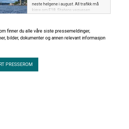
neste helgene i august. All trafikk må
kjøre om E18. Statens vegvesen
oppfordrer trafikantene til å unngå de
mest trafikkerte tidspunktene.
rom finner du alle våre siste pressemeldinger,
er, bilder, dokumenter og annen relevant informasjon
RT PRESSEROM