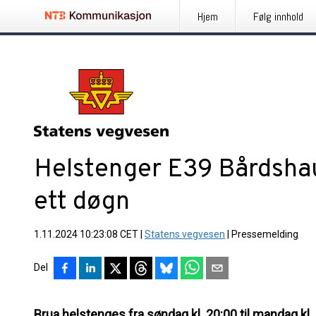
Hjem
Følg innhold
Helstenger E39 Bårdshau
ett døgn
1.11.2024 10:23:08 CET
|
Statens vegvesen
|
Pressemelding
Del
Brua helstenges fra søndag kl. 20:00 til mandag kl.