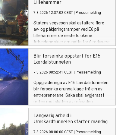
Lillehammer
7.8.2026 12:37:02 CEST
|
Pressemelding
Statens vegvesen skal asfaltere flere
av- og påkjøringsramper ved E6 på
Lillehammer de neste to ukene.
Arbeidene skjer om natta for å redusere
ulempene for trafikantene.
Blir forseinka oppstart for E16
Lærdalstunnelen
7.8.2026 08:52:41 CEST
|
Pressemelding
Oppgraderinga av E16 Lærdalstunnelen
blir forseinka grunna klage frå ein av
entreprenørane. Saka skal avgjerast i
retten mot slutten av månaden.
Langvarig arbeid i
Umskardtunnelen starter mandag
7.8.2026 08:00:00 CEST
|
Pressemelding