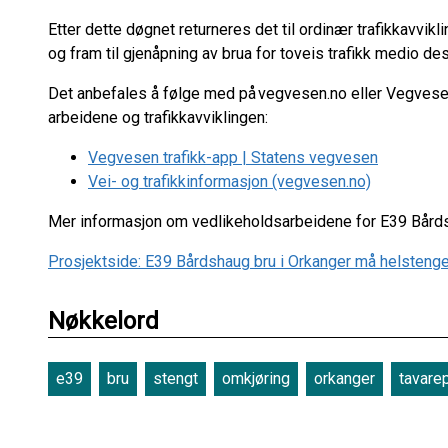
Etter dette døgnet returneres det til ordinær trafikkavvi
og fram til gjenåpning av brua for toveis trafikk medio d
Det anbefales å følge med på vegvesen.no eller Vegvesen
arbeidene og trafikkavviklingen:
Vegvesen trafikk-app | Statens vegvesen
Vei- og trafikkinformasjon (vegvesen.no)
Mer informasjon om vedlikeholdsarbeidene for E39 Bårds
Prosjektside: E39 Bårdshaug bru i Orkanger må helsteng
Nøkkelord
e39
bru
stengt
omkjøring
orkanger
tavare