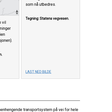
som nå utbedres.
Tegning: Statens vegvesen.
 vil
tninger
ien
sjonen).
n.
LAST NED BILDE
menhengende transportsystem på vei for hele