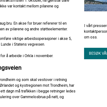
ontraktsfristen 1. oktober, nå gjenstår bare
 ikke var kontakt mellom pilarene og
g bru. En akse for bruer refererer til en
I vårt presse
gen av pilarene og andre støtteelementer.
kontaktperson
om oss.
nomføre viktige arbeidsoperasjoner i akse 5,
an Lunde i Statens vegvesen.
BESØK VÅ
for å arbeide i Orkla i november.
ingsveien
Trondheim og som skal vestover i retning
a Ørlandet og kystregionen mot Trondheim, har
 ett døgn må trafikken i begge retninger ledes
gulering over Gammelosbrua på natt, og