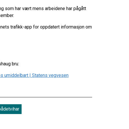
kling som har vært mens arbeidene har pågått
esember.
ets trafikk-app for oppdatert informasjon om
haug bru:
es umiddelbart | Statens vegvesen
pådetvihar