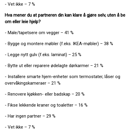
- Vet ikke – 7 %
Hva mener du at partneren din kan klare å gjøre selv, uten å be
om eller leie hjelp?
- Male/tapetsere om vegger – 41 %
- Bygge og montere møbler (f.eks. IKEA-møbler) – 38 %
- Legge nytt gulv (f.eks. laminat) – 25 %
- Bytte ut eller reparere ødelagte dørkarmer – 21 %
- Installere smarte hjem-enheter som termostater, låser og
overvåkingskameraer – 21 %
- Renovere kjøkken- eller badskap – 20 %
- Fikse lekkende kraner og toaletter – 16 %
- Har ingen partner – 29 %
- Vet ikke – 7 %