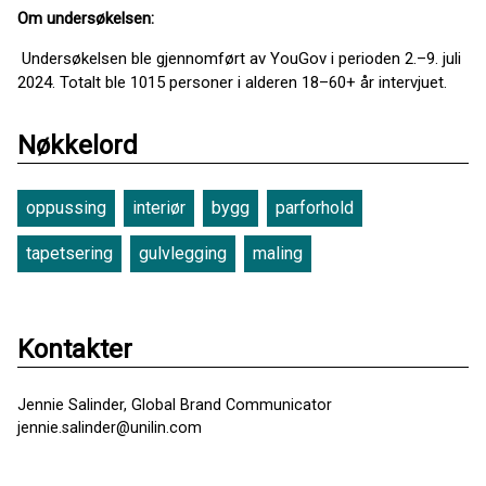
Om undersøkelsen:
Undersøkelsen ble gjennomført av YouGov i perioden 2.–9. juli
2024. Totalt ble 1015 personer i alderen 18–60+ år intervjuet.
Nøkkelord
oppussing
interiør
bygg
parforhold
tapetsering
gulvlegging
maling
Kontakter
Jennie Salinder, Global Brand Communicator
jennie.salinder@unilin.com