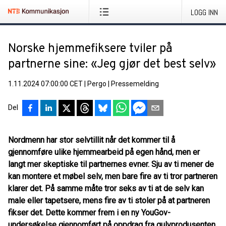
LOGG INN
Norske hjemmefiksere tviler på
partnerne sine: «Jeg gjør det best selv»
1.11.2024 07:00:00 CET
|
Pergo
|
Pressemelding
Del
Nordmenn har stor selvtillit når det kommer til å
gjennomføre ulike hjemmearbeid på egen hånd, men er
langt mer skeptiske til partnernes evner. Sju av ti mener de
kan montere et møbel selv, men bare fire av ti tror partneren
klarer det. På samme måte tror seks av ti at de selv kan
male eller tapetsere, mens fire av ti stoler på at partneren
fikser det. Dette kommer frem i en ny YouGov-
undersøkelse gjennomført på oppdrag fra gulvprodusenten