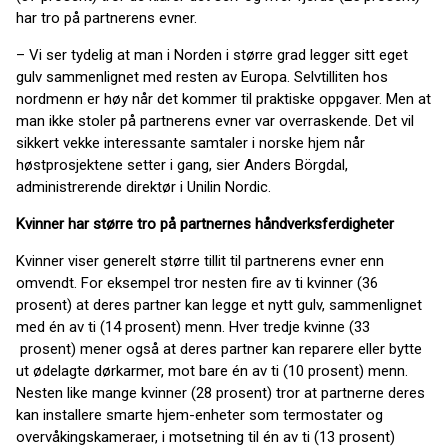
har tro på partnerens evner.
– Vi ser tydelig at man i Norden i større grad legger sitt eget
gulv sammenlignet med resten av Europa. Selvtilliten hos
nordmenn er høy når det kommer til praktiske oppgaver. Men at
man ikke stoler på partnerens evner var overraskende. Det vil
sikkert vekke interessante samtaler i norske hjem når
høstprosjektene setter i gang, sier Anders Börgdal,
administrerende direktør i Unilin Nordic.
Kvinner har større tro på partnernes håndverksferdigheter
Kvinner viser generelt større tillit til partnerens evner enn
omvendt. For eksempel tror nesten fire av ti kvinner (36
prosent) at deres partner kan legge et nytt gulv, sammenlignet
med én av ti (14 prosent) menn. Hver tredje kvinne (33
prosent) mener også at deres partner kan reparere eller bytte
ut ødelagte dørkarmer, mot bare én av ti (10 prosent) menn.
Nesten like mange kvinner (28 prosent) tror at partnerne deres
kan installere smarte hjem-enheter som termostater og
overvåkingskameraer, i motsetning til én av ti (13 prosent)