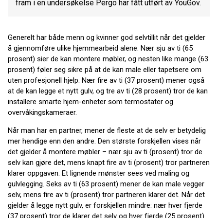
fram i en undersøkelse Pergo har fått utført av YouGov.
Generelt har både menn og kvinner god selvtillit når det gjelder
å gjennomføre ulike hjemmearbeid alene. Nær sju av ti (65
prosent) sier de kan montere møbler, og nesten like mange (63
prosent) føler seg sikre på at de kan male eller tapetsere om
uten profesjonell hjelp. Nær fire av ti (37 prosent) mener også
at de kan legge et nytt gulv, og tre av ti (28 prosent) tror de kan
installere smarte hjem-enheter som termostater og
overvåkingskameraer.
Når man har en partner, mener de fleste at de selv er betydelig
mer hendige enn den andre. Den største forskjellen vises når
det gjelder å montere møbler – nær sju av ti (prosent) tror de
selv kan gjøre det, mens knapt fire av ti (prosent) tror partneren
klarer oppgaven. Et lignende mønster sees ved maling og
gulvlegging. Seks av ti (63 prosent) mener de kan male vegger
selv, mens fire av ti (prosent) tror partneren klarer det. Når det
gjelder å legge nytt gulv, er forskjellen mindre: nær hver fjerde
(37 prosent) tror de klarer det selv og hver fjerde (25 prosent)