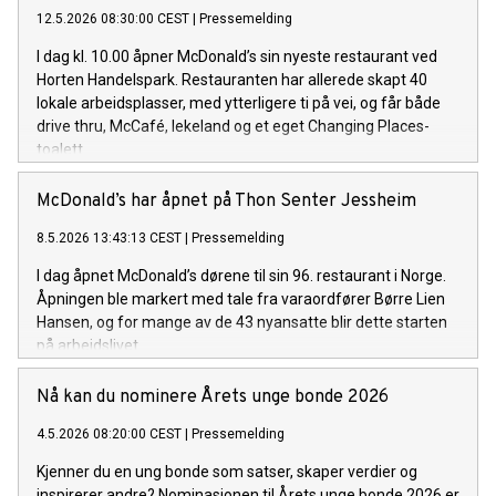
12.5.2026 08:30:00 CEST
|
Pressemelding
I dag kl. 10.00 åpner McDonald’s sin nyeste restaurant ved
Horten Handelspark. Restauranten har allerede skapt 40
lokale arbeidsplasser, med ytterligere ti på vei, og får både
drive thru, McCafé, lekeland og et eget Changing Places-
toalett.
McDonald’s har åpnet på Thon Senter Jessheim
8.5.2026 13:43:13 CEST
|
Pressemelding
I dag åpnet McDonald’s dørene til sin 96. restaurant i Norge.
Åpningen ble markert med tale fra varaordfører Børre Lien
Hansen, og for mange av de 43 nyansatte blir dette starten
på arbeidslivet.
Nå kan du nominere Årets unge bonde 2026
4.5.2026 08:20:00 CEST
|
Pressemelding
Kjenner du en ung bonde som satser, skaper verdier og
inspirerer andre? Nominasjonen til Årets unge bonde 2026 er