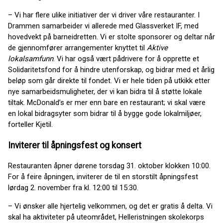
– Vi har flere ulike initiativer der vi driver våre restauranter. I
Drammen samarbeider vi allerede med Glassverket IF, med
hovedvekt på barneidretten. Vi er stolte sponsorer og deltar når
de gjennomfører arrangementer knyttet til
Aktive
lokalsamfunn
. Vi har også vært pådrivere for å opprette et
Solidaritetsfond for å hindre utenforskap, og bidrar med et årlig
beløp som går direkte til fondet. Vi er hele tiden på utkikk etter
nye samarbeidsmuligheter, der vi kan bidra til å støtte lokale
tiltak. McDonald’s er mer enn bare en restaurant; vi skal være
en lokal bidragsyter som bidrar til å bygge gode lokalmiljøer,
forteller Kjetil.
Inviterer til åpningsfest og konsert
Restauranten åpner dørene torsdag 31. oktober klokken 10:00.
For å feire åpningen, inviterer de til en storstilt åpningsfest
lørdag 2. november fra kl. 12:00 til 15:30.
– Vi ønsker alle hjertelig velkommen, og det er gratis å delta. Vi
skal ha aktiviteter på uteområdet, Helleristningen skolekorps