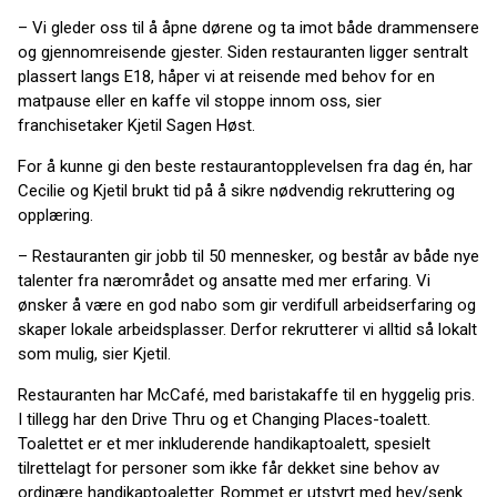
– Vi gleder oss til å åpne dørene og ta imot både drammensere
og gjennomreisende gjester. Siden restauranten ligger sentralt
plassert langs E18, håper vi at reisende med behov for en
matpause eller en kaffe vil stoppe innom oss, sier
franchisetaker Kjetil Sagen Høst.
For å kunne gi den beste restaurantopplevelsen fra dag én, har
Cecilie og Kjetil brukt tid på å sikre nødvendig rekruttering og
opplæring.
– Restauranten gir jobb til 50 mennesker, og består av både nye
talenter fra nærområdet og ansatte med mer erfaring. Vi
ønsker å være en god nabo som gir verdifull arbeidserfaring og
skaper lokale arbeidsplasser. Derfor rekrutterer vi alltid så lokalt
som mulig, sier Kjetil.
Restauranten har McCafé, med baristakaffe til en hyggelig pris.
I tillegg har den Drive Thru og et Changing Places-toalett.
Toalettet er et mer inkluderende handikaptoalett, spesielt
tilrettelagt for personer som ikke får dekket sine behov av
ordinære handikaptoaletter. Rommet er utstyrt med hev/senk