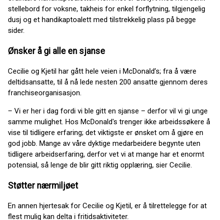
stellebord for voksne, takheis for enkel forflytning, tilgjengelig
dusj og et handikaptoalett med tilstrekkelig plass på begge
sider.
Ønsker å gi alle en sjanse
Cecilie og Kjetil har gått hele veien i McDonald’s; fra å være
deltidsansatte, til å nå lede nesten 200 ansatte gjennom deres
franchiseorganisasjon.
– Vi er her i dag fordi vi ble gitt en sjanse – derfor vil vi gi unge
samme mulighet. Hos McDonald's trenger ikke arbeidssøkere å
vise til tidligere erfaring; det viktigste er ønsket om å gjøre en
god jobb. Mange av våre dyktige medarbeidere begynte uten
tidligere arbeidserfaring, derfor vet vi at mange har et enormt
potensial, så lenge de blir gitt riktig opplæring, sier Cecilie.
Støtter nærmiljøet
En annen hjertesak for Cecilie og Kjetil, er å tilrettelegge for at
flest mulig kan delta i fritidsaktiviteter.