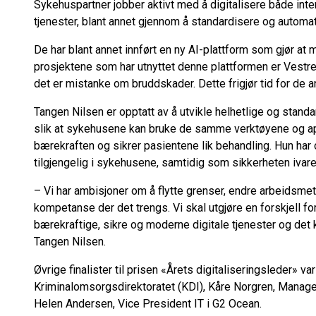
Sykehuspartner jobber aktivt med å digitalisere både i
tjenester, blant annet gjennom å standardisere og automa
De har blant annet innført en ny AI-plattform som gjør at 
prosjektene som har utnyttet denne plattformen er Vestre 
det er mistanke om bruddskader. Dette frigjør tid for de 
Tangen Nilsen er opptatt av å utvikle helhetlige og standa
slik at sykehusene kan bruke de samme verktøyene og ap
bærekraften og sikrer pasientene lik behandling. Hun har
tilgjengelig i sykehusene, samtidig som sikkerheten ivare
– Vi har ambisjoner om å flytte grenser, endre arbeidsmet
kompetanse der det trengs. Vi skal utgjøre en forskjell f
bærekraftige, sikre og moderne digitale tjenester og det
Tangen Nilsen.
Øvrige finalister til prisen «Årets digitaliseringsleder» va
Kriminalomsorgsdirektoratet (KDI), Kåre Norgren, Manager
Helen Andersen, Vice President IT i G2 Ocean.