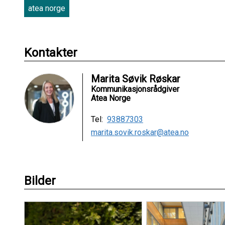
atea norge
Kontakter
Marita Søvik Røskar
Kommunikasjonsrådgiver
Atea Norge
Tel:
93887303
marita.sovik.roskar@atea.no
Bilder