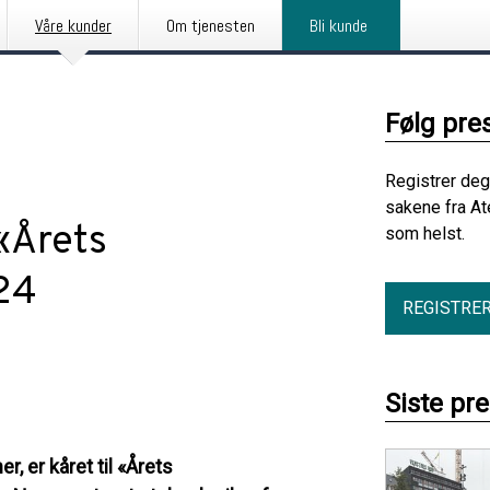
Våre kunder
Om tjenesten
Bli kunde
Følg pre
Registrer deg
sakene fra At
«Årets
som helst.
024
REGISTRE
Siste pr
, er kåret til «Årets