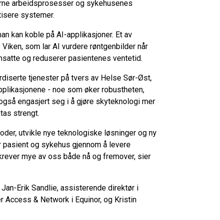
nterne arbeidsprosesser og sykehusenes
tisere systemer.
man kan koble på AI-applikasjoner. Et av
Viken, som lar AI vurdere røntgenbilder når
ansatte og reduserer pasientenes ventetid.
rdiserte tjenester på tvers av Helse Sør-Øst,
plikasjonene - noe som øker robustheten,
 også engasjert seg i å gjøre skyteknologi mer
tas strengt.
oder, utvikle nye teknologiske løsninger og ny
or pasient og sykehus gjennom å levere
 krever mye av oss både nå og fremover, sier
r Jan-Erik Sandlie, assisterende direktør i
 Access & Network i Equinor, og Kristin