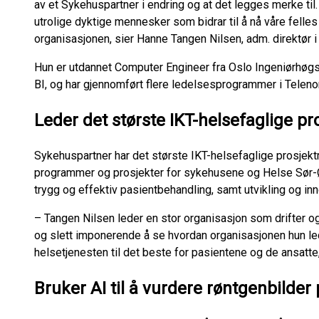
av et Sykehuspartner i endring og at det legges merke ti
utrolige dyktige mennesker som bidrar til å nå våre felle
organisasjonen, sier Hanne Tangen Nilsen, adm. direktør i
Hun er utdannet Computer Engineer fra Oslo Ingeniørhøg
BI, og har gjennomført flere ledelsesprogrammer i Teleno
Leder det største IKT-helsefaglige pro
Sykehuspartner har det største IKT-helsefaglige prosjek
programmer og prosjekter for sykehusene og Helse Sør-Øst 
trygg og effektiv pasientbehandling, samt utvikling og in
– Tangen Nilsen leder en stor organisasjon som drifter og 
og slett imponerende å se hvordan organisasjonen hun leder
helsetjenesten til det beste for pasientene og de ansatt
Bruker AI til å vurdere røntgenbilde