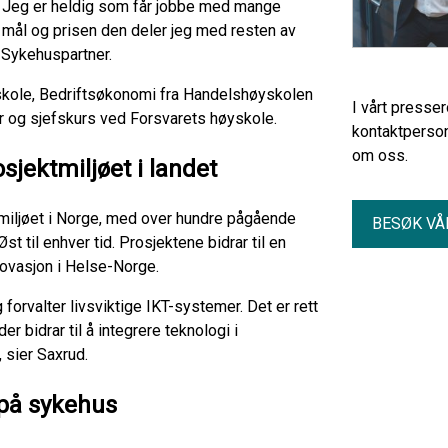
l. Jeg er heldig som får jobbe med mange
s mål og prisen den deler jeg med resten av
 Sykehuspartner.
skole, Bedriftsøkonomi fra Handelshøyskolen
I vårt presse
r og sjefskurs ved Forsvarets høyskole.
kontaktperson
om oss.
sjektmiljøet i landet
tmiljøet i Norge, med over hundre pågående
BESØK VÅ
til enhver tid. Prosjektene bidrar til en
novasjon i Helse-Norge.
forvalter livsviktige IKT-systemer. Det er rett
 bidrar til å integrere teknologi i
e, sier Saxrud.
r på sykehus