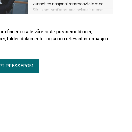
vunnet en nasjonal rammeavtale med
Sikt, som omfatter audiovisuelt utstyr
(AV) og tilhørende tjenester til
universitets- og høyskolesektoren.
Avtalen har en estimert verdi på 150 til
rom finner du alle våre siste pressemeldinger,
250 millioner kroner årlig.
er, bilder, dokumenter og annen relevant informasjon
RT PRESSEROM