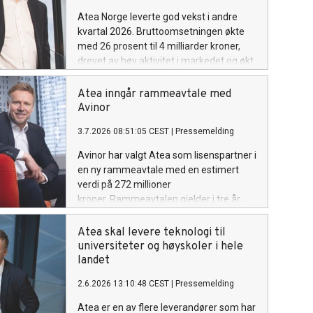
Atea Norge leverte god vekst i andre
kvartal 2026. Bruttoomsetningen økte
med 26 prosent til 4 milliarder kroner,
drevet av høy aktivitet i markedet og økt
etterspørsel etter både IT-infrastruktur,
driftstjenester og konsulenttjenester.
Atea inngår rammeavtale med
Avinor
3.7.2026 08:51:05 CEST
|
Pressemelding
Avinor har valgt Atea som lisenspartner i
en ny rammeavtale med en estimert
verdi på 272 millioner
kroner. Rammeavtalen gjelder i tre år,
med mulighet for forlengelse til totalt
fem år. Avtalen omfatter Microsoft-
Atea skal levere teknologi til
lisenser og tilhørende
universiteter og høyskoler i hele
rådgivningstjenester, og er et viktig steg i
landet
utviklingen av Avinors digitale plattform.
2.6.2026 13:10:48 CEST
|
Pressemelding
Atea er en av flere leverandører som har