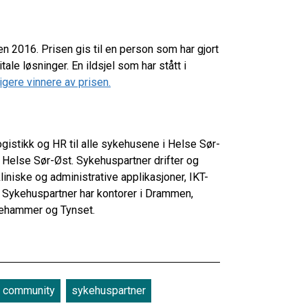
en 2016. Prisen gis til en person som har gjort
itale løsninger. En ildsjel som har stått i
ligere vinnere av prisen.
logistikk og HR til alle sykehusene i Helse Sør-
 Helse Sør-Øst. Sykehuspartner drifter og
iniske og administrative applikasjoner, IKT-
e. Sykehuspartner har kontorer i Drammen,
illehammer og Tynset.
a community
sykehuspartner