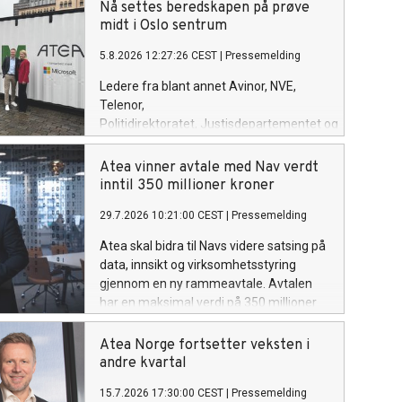
Nå settes beredskapen på prøve
midt i Oslo sentrum
5.8.2026 12:27:26 CEST
|
Pressemelding
Ledere fra blant annet Avinor, NVE,
Telenor,
Politidirektoratet, Justisdepartementet og
Microsoft skal sammen med
politikere teste egen beredskap
Atea vinner avtale med Nav verdt
når Atea inviterer til en realistisk
inntil 350 millioner kroner
cyberøvelse på Youngstorget i Oslo.
29.7.2026 10:21:00 CEST
|
Pressemelding
Bakgrunnen er nye tall som viser at
mange norske virksomheter har planer
Atea skal bidra til Navs videre satsing på
for å håndtere cyberangrep, men få
data, innsikt og virksomhetsstyring
trener på dem.
gjennom en ny rammeavtale. Avtalen
har en maksimal verdi på 350 millioner
kroner inkludert merverdiavgift over
inntil fire år.
Atea Norge fortsetter veksten i
andre kvartal
15.7.2026 17:30:00 CEST
|
Pressemelding