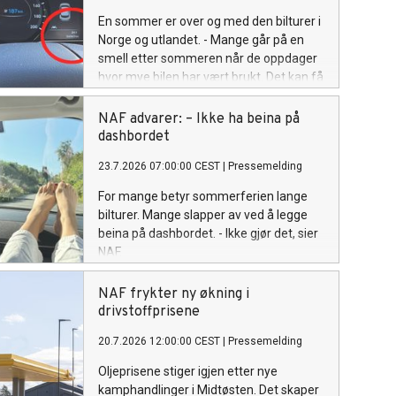
En sommer er over og med den bilturer i
Norge og utlandet. - Mange går på en
smell etter sommeren når de oppdager
hvor mye bilen har vært brukt. Det kan få
stor betydning for forsikring og
leasingavtaler, advarer NAF.
NAF advarer: – Ikke ha beina på
dashbordet
23.7.2026 07:00:00 CEST
|
Pressemelding
For mange betyr sommerferien lange
bilturer. Mange slapper av ved å legge
beina på dashbordet. - Ikke gjør det, sier
NAF.
NAF frykter ny økning i
drivstoffprisene
20.7.2026 12:00:00 CEST
|
Pressemelding
Oljeprisene stiger igjen etter nye
kamphandlinger i Midtøsten. Det skaper