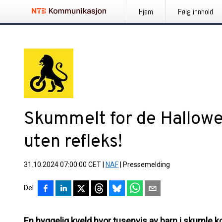
Hjem
Følg innhold
Skummelt for de Hallow
uten refleks!
31.10.2024 07:00:00 CET
|
NAF
|
Pressemelding
Del
En hyggelig kveld hvor tusenvis av barn i skumle ko