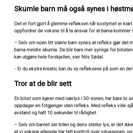
Skumle barn må også synes i høstm
Det er fort gjort å glemme refleksen når kostymet er klart
oppfordrer de voksne til å ta ansvar for at barna kommer
– Selv om noen litt større barn synes at refleks gjør det 
barna mindre skumle. De blir bare mer synlige for biliste
kan utgjøre hele forskjellen, sier Nils Sødal.
- Er du ekstra kreativ, kan du sy refleksene på som en del
Tror at de blir sett
En bilist som kjører med nærlys i 50-sonen, har bare to s
oppdager en fotgjenger uten refleks. Med refleks ville 
avstand og hatt 10 sekunder til rådighet.
– Selv om barnet ser bilen og dens sterke lys, er det ikke s
at vi voksne allerede har tatt kontroll over situasjonen, o