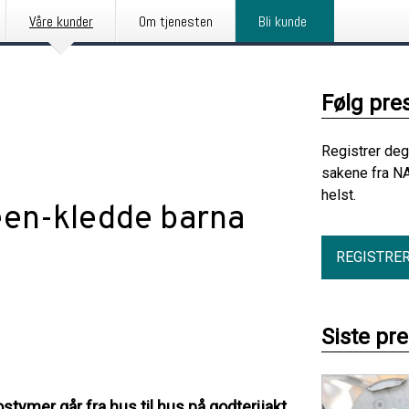
Våre kunder
Om tjenesten
Bli kunde
Følg pre
Registrer deg
sakene fra NA
helst.
een-kledde barna
REGISTRE
Siste pr
stymer går fra hus til hus på godterijakt,