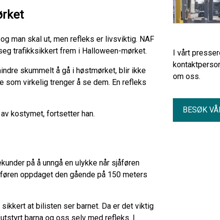
ørket
 og man skal ut, men refleks er livsviktig. NAF
 seg trafikksikkert frem i Halloween-mørket.
I vårt presse
kontaktperson
mindre skummelt å gå i høstmørket, blir ikke
om oss.
ne som virkelig trenger å se dem. En refleks
BESØK VÅ
 av kostymet, fortsetter han.
ekunder på å unngå en ulykke når sjåføren
sjåføren oppdaget den gående på 150 meters
ikkert at bilisten ser barnet. Da er det viktig
g utstyrt barna og oss selv med refleks. I