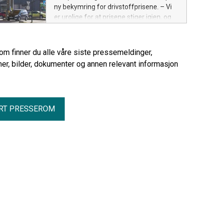
ny bekymring for drivstoffprisene. – Vi
er urolige for at prisene stiger igjen, og
at det blir en kraftig smell for bilistene
når det midlertidige avgiftskuttet
opphører, sier Ingunn Handagard,
rom finner du alle våre siste pressemeldinger,
pressesjef i NAF.
er, bilder, dokumenter og annen relevant informasjon
RT PRESSEROM