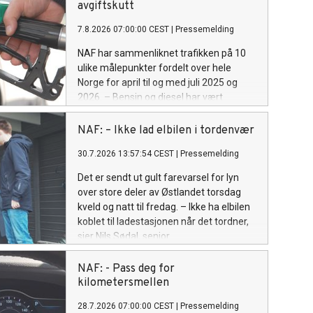
avgiftskutt
7.8.2026 07:00:00 CEST
|
Pressemelding
NAF har sammenliknet trafikken på 10
ulike målepunkter fordelt over hele
Norge for april til og med juli 2025 og
2026. – Bensin og diesel har vært
billigere, men folk har ikke kjørt mer, sier
Ingunn Handagard, pressesjef i NAF.
NAF: – Ikke lad elbilen i tordenvær
30.7.2026 13:57:54 CEST
|
Pressemelding
Det er sendt ut gult farevarsel for lyn
over store deler av Østlandet torsdag
kveld og natt til fredag. – Ikke ha elbilen
koblet til ladestasjonen når det tordner,
sier Nils Sødal, senior
kommunikasjonsrådgiver i NAF.
NAF: - Pass deg for
kilometersmellen
28.7.2026 07:00:00 CEST
|
Pressemelding