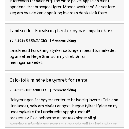
Interessen for solenergi kan være på vei opp igjen blant
bøndene, tror bransjeaktører. Mange ønsker nå å orientere
seg om hva de kan oppnå, og hvordan de skal gå frem.
Landkreditt Forsikring henter ny næringsdirektør
30.4.2026 09:05:37 CEST
|
Pressemelding
Landkreditt Forsikring styrker satsingen i bedriftsmarkedet
og ansetter Hege Gran som ny direktør for
næringsmarkedet.
Oslo-folk mindre bekymret for renta
29.4.2026 08:15:00 CEST
|
Pressemelding
Bekymringen for høyere renter er betydelig lavere i Oslo enn
i Innlandet, selv om nivået er høyt i begge fylker. Ifølge en ny
undersøkelse fra Landkreditt oppgir rundt 45
prosent av Oslo beboerne at renteøkninger vil gi
hverdagsutfordringer, mens tilsvarende tall for Innlandet er