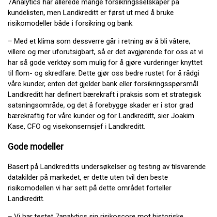
7Analytics har allerede mange forsikringsselskaper på
kundelisten, men Landkreditt er først ut med å bruke
risikomodeller både i forsikring og bank.
– Med et klima som dessverre går i retning av å bli våtere,
villere og mer uforutsigbart, så er det avgjørende for oss at vi
har så gode verktøy som mulig for å gjøre vurderinger knyttet
til flom- og skredfare. Dette gjør oss bedre rustet for å rådgi
våre kunder, enten det gjelder bank eller forsikringsspørsmål.
Landkreditt har definert bærekraft i praksis som et strategisk
satsningsområde, og det å forebygge skader er i stor grad
bærekraftig for våre kunder og for Landkreditt, sier Joakim
Kase, CFO og visekonsernsjef i Landkreditt.
Gode modeller
Basert på Landkreditts undersøkelser og testing av tilsvarende
datakilder på markedet, er dette uten tvil den beste
risikomodellen vi har sett på dette området forteller
Landkreditt.
– Vi har testet 7analytics sin risikoscore mot historiske