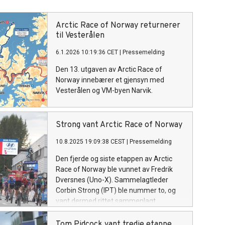
Arctic Race of Norway returnerer
til Vesterålen
6.1.2026 10:19:36 CET
|
Pressemelding
Den 13. utgaven av Arctic Race of
Norway innebærer et gjensyn med
Vesterålen og VM-byen Narvik.
Strong vant Arctic Race of Norway
10.8.2025 19:09:38 CEST
|
Pressemelding
Den fjerde og siste etappen av Arctic
Race of Norway ble vunnet av Fredrik
Dversnes (Uno-X). Sammelagtleder
Corbin Strong (IPT) ble nummer to, og
vant dermed rittet sammenlagt.
Tom Pidcock vant tredje etappe