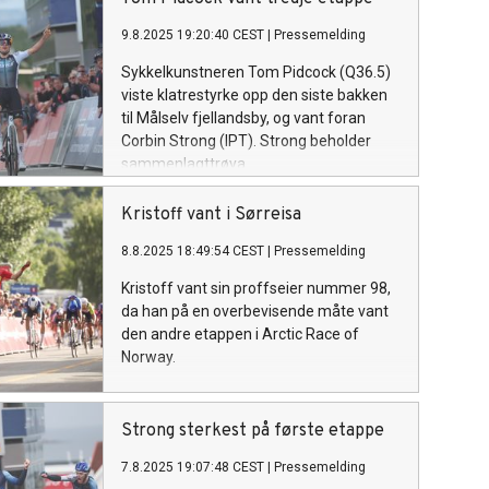
9.8.2025 19:20:40 CEST
|
Pressemelding
Sykkelkunstneren Tom Pidcock (Q36.5)
viste klatrestyrke opp den siste bakken
til Målselv fjellandsby, og vant foran
Corbin Strong (IPT). Strong beholder
sammenlagttrøya.
Kristoff vant i Sørreisa
8.8.2025 18:49:54 CEST
|
Pressemelding
Kristoff vant sin proffseier nummer 98,
da han på en overbevisende måte vant
den andre etappen i Arctic Race of
Norway.
Strong sterkest på første etappe
7.8.2025 19:07:48 CEST
|
Pressemelding