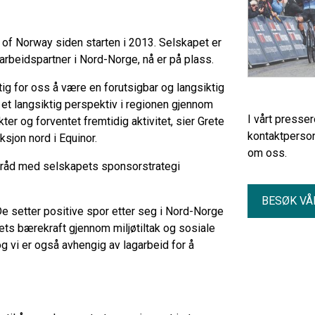
 of Norway siden starten i 2013. Selskapet er
rbeidspartner i Nord-Norge, nå er på plass.
ktig for oss å være en forutsigbar og langsiktig
r et langsiktig perspektiv i regionen gjennom
I vårt presse
ter og forventet fremtidig aktivitet, sier Grete
kontaktperson
ksjon nord i Equinor.
om oss.
i tråd med selskapets sponsorstrategi
BESØK VÅ
De setter positive spor etter seg i Nord-Norge
ets bærekraft gjennom miljøtiltak og sosiale
 og vi er også avhengig av lagarbeid for å