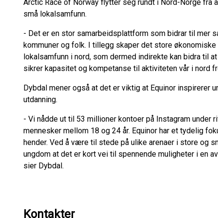
Arctic Race of Norway flytter seg rundt i Nord-Norge fra år
små lokalsamfunn.
- Det er en stor samarbeidsplattform som bidrar til mer 
kommuner og folk. I tillegg skaper det store økonomiske 
lokalsamfunn i nord, som dermed indirekte kan bidra til at 
sikrer kapasitet og kompetanse til aktiviteten vår i nord f
Dybdal mener også at det er viktig at Equinor inspirerer un
utdanning.
- Vi nådde ut til 53 millioner kontoer på Instagram under 
mennesker mellom 18 og 24 år. Equinor har et tydelig foku
hender. Ved å være til stede på ulike arenaer i store og s
ungdom at det er kort vei til spennende muligheter i en a
sier Dybdal.
Kontakter