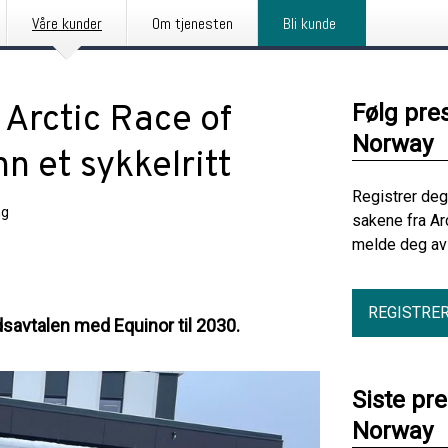
Våre kunder
Om tjenesten
Bli kunde
 Arctic Race of
Følg pre
Norway
 et sykkelritt
Registrer deg
ng
sakene fra Ar
melde deg av 
REGISTRE
savtalen med Equinor til 2030.
Siste pr
Norway