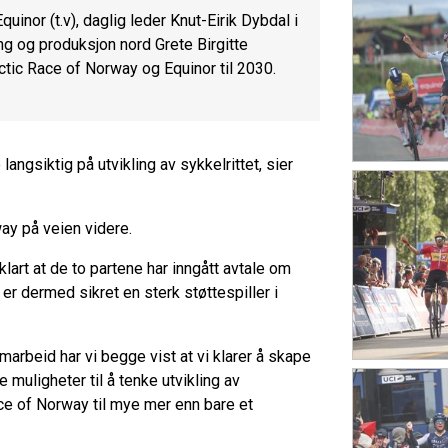
r (t.v), daglig leder Knut-Eirik Dybdal i
g og produksjon nord Grete Birgitte
ctic Race of Norway og Equinor til 2030.
angsiktig på utvikling av sykkelrittet, sier
way på veien videre.
lart at de to partene har inngått avtale om
r dermed sikret en sterk støttespiller i
amarbeid har vi begge vist at vi klarer å skape
 muligheter til å tenke utvikling av
ace of Norway til mye mer enn bare et