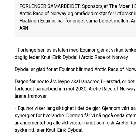
FORLENGER SAMARBEIDET: Sponsorsjef The Moen i Equino
Arctic Race of Norway og områdedirektør for Utforsknin
Haaland i Equinor, har forlenget samarbeidet mellom Ar
ARN
- Forlengelsen av avtalen med Equinor gjør at vi kan tenke l
daglig leder Knut-Eirik Dybdal i Arctic Race of Norway.
Dybdal er glad for at Equinor blir med Arctic Race of Nor
Dagen før neste års løype skal lanseres i Harstad, er det k
forlenget samarbeid inn mot 2030. Arctic Race of Norway e
årene framover.
- Equinor viser langsiktighet i det de gjør. Gjennom vårt s
synergier for hverandre. Dermed får vi nå også enda større
arrangementet og alle aktiviteter rundt som gjør Arctic R
sykkelritt, sier Knut-Eirik Dybdal.