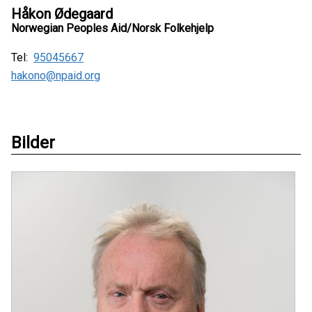
Håkon Ødegaard
Norwegian Peoples Aid/Norsk Folkehjelp
Tel:
95045667
hakono@npaid.org
Bilder