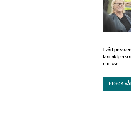
I vårt presse
kontaktperson
om oss.
BESØK VÅ