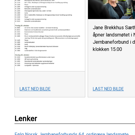
Jane Brekkhus Sæt
åpner landsmøtet i 
Jernbaneforbund i 
klokken 15.00
LAST NED BILDE
LAST NED BILDE
Lenker
Følg Norsk Jernbaneforbunds 64. ordinære landsmøte