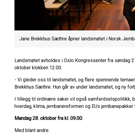
Jane Brekkhus Sæthre åpner landsmøtet i Norsk Jernb
Landsmøtet avholdes i Oslo Kongressenter fra søndag 27.
oktober klokken 12.00.
- Vi gleder oss til landsmøtet, og flere spennende temae
Brekkhus Sæthre. Hun går av under landsmøtet, og ny for
I tillegg til ordinære saker vil også samferdselspolitikk
hverdag, klima, jernbanereformen og EUs jernbanepakker få
Mandag 28. oktober fra kl. 09.00:
Med blant andre: