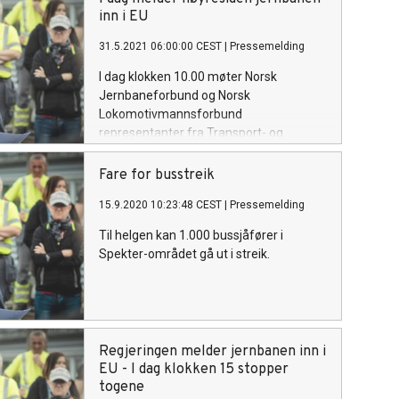
inn i EU
31.5.2021 06:00:00 CEST
|
Pressemelding
I dag klokken 10.00 møter Norsk
Jernbaneforbund og Norsk
Lokomotivmannsforbund
representanter fra Transport- og
kommunikasjonskomiteen utenfor
Stortinget. Under møtet overleveres et
Fare for busstreik
brev, hvor landets jernbaneansatte
15.9.2020 10:23:48 CEST
|
Pressemelding
noterer med stor beklagelse at et knapt
stortingsflertall 31. mai 2021 vedtar en
Til helgen kan 1.000 bussjåfører i
helt unødvendig tilslutning til EUs fjerde
Spekter-området gå ut i streik.
jernbanedirektiv.
Regjeringen melder jernbanen inn i
EU - I dag klokken 15 stopper
togene