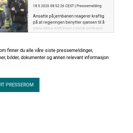
18.5.2020 08:52:26 CEST
|
Pressemelding
Ansatte på jernbanen reagerer kraftig
på at regjeringen benytter sjansen til å
gjøre store endringer i norsk jernbane
under Korona-situasjonen. Norsk
Lokomotivmannsforbund (NLF) og Norsk
Jernbaneforbund (NJF) stopper i dag
rom finner du alle våre siste pressemeldinger,
togene i to minutter i protest mot
er, bilder, dokumenter og annen relevant informasjon
innføring av EUs fjerde Jernbanepakke.
RT PRESSEROM