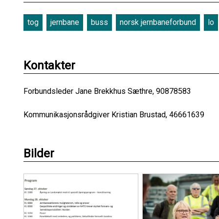
tog
jernbane
buss
norsk jernbaneforbund
lo
Kontakter
Forbundsleder Jane Brekkhus Sæthre, 90878583
Kommunikasjonsrådgiver Kristian Brustad, 46661639
Bilder