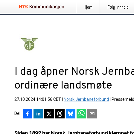
Hjem
Følg innhold
I dag åpner Norsk Jernb
ordinære landsmøte
27.10.2024 14:01:56 CET
|
Norsk Jernbaneforbund
|
Pressemeld
Del
Siden 1892 har Norsk Jernbaneforbund kjempet for