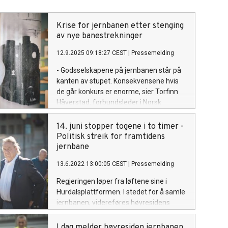
Krise for jernbanen etter stenging
av nye banestrekninger
12.9.2025 09:18:27 CEST
|
Pressemelding
- Godsselskapene på jernbanen står på
kanten av stupet. Konsekvensene hvis
de går konkurs er enorme, sier Torfinn
Håverstad, forbundsleder i Norsk
Jernbaneforbund (NJF) og Odd Erik
Stende, viseadministrerende direktør i
14. juni stopper togene i to timer -
Arbeidsgiverforeningen Spekter.
Politisk streik for framtidens
jernbane
13.6.2022 13:00:05 CEST
|
Pressemelding
Regjeringen løper fra løftene sine i
Hurdalsplattformen. I stedet for å samle
jernbanen, videreføres høyresidens
jernbanepolitikk med enda mer
oppsplitting. Nå står Østlandet for tur.
I dag melder høyresiden jernbanen