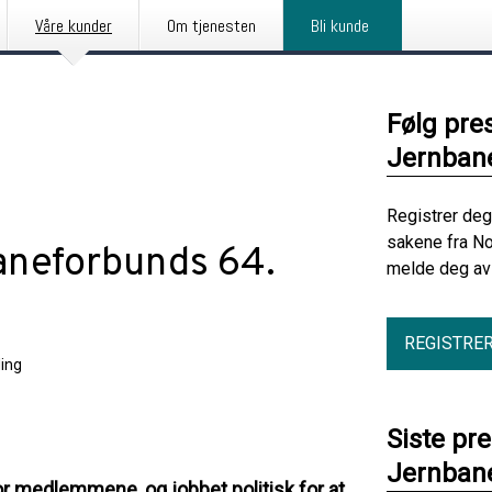
Våre kunder
Om tjenesten
Bli kunde
Følg pre
Jernban
Registrer deg
sakene fra No
aneforbunds 64.
melde deg av 
REGISTRE
ing
Siste pr
Jernban
 medlemmene, og jobbet politisk for at