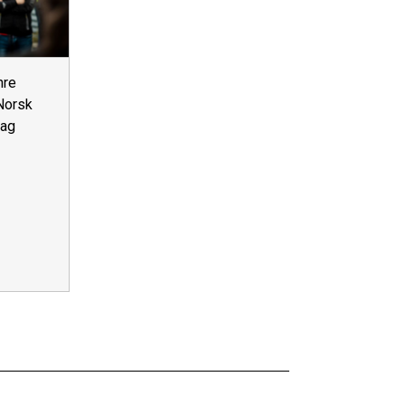
hre
Norsk
dag