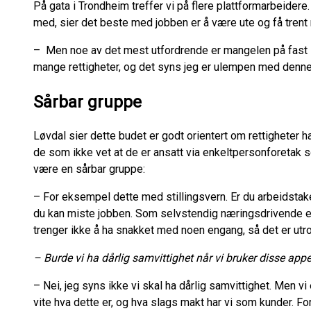
På gata i Trondheim treffer vi på flere plattformarbeider
med, sier det beste med jobben er å være ute og få trent 
– Men noe av det mest utfordrende er mangelen på fast str
mange rettigheter, og det syns jeg er ulempen med denne
Sårbar gruppe
Løvdal sier dette budet er godt orientert om rettigheter h
de som ikke vet at de er ansatt via enkeltpersonforetak
være en sårbar gruppe:
– For eksempel dette med stillingsvern. Er du arbeidstake
du kan miste jobben. Som selvstendig næringsdrivende er 
trenger ikke å ha snakket med noen engang, så det er utro
– Burde vi ha dårlig samvittighet når vi bruker disse app
– Nei, jeg syns ikke vi skal ha dårlig samvittighet. Men vi
vite hva dette er, og hva slags makt har vi som kunder. For 