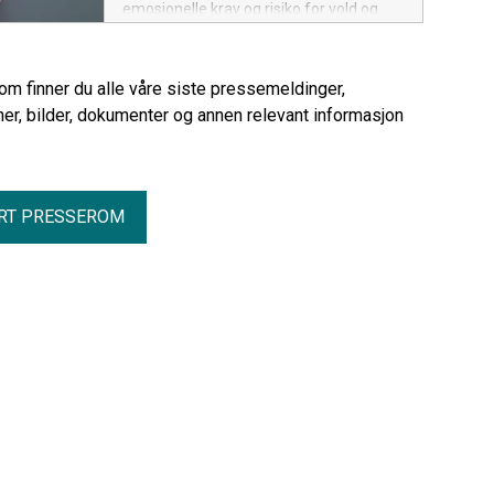
emosjonelle krav og risiko for vold og
trusler.
rom finner du alle våre siste pressemeldinger,
er, bilder, dokumenter og annen relevant informasjon
RT PRESSEROM