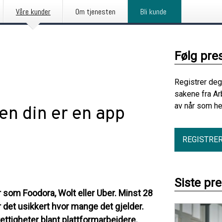
Våre kunder
Om tjenesten
Bli kunde
Følg pre
Registrer deg
sakene fra Ar
av når som he
en din er en app
REGISTRE
Siste pr
er som Foodora, Wolt eller Uber. Minst 28
 det usikkert hvor mange det gjelder.
ettigheter blant plattformarbeidere.