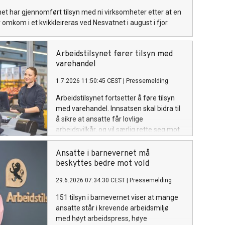
net har gjennomført tilsyn med ni virksomheter etter at en
 omkom i et kvikkleireras ved Nesvatnet i august i fjor.
Arbeidstilsynet fører tilsyn med
varehandel
1.7.2026 11:50:45 CEST
|
Pressemelding
Arbeidstilsynet fortsetter å føre tilsyn
med varehandel. Innsatsen skal bidra til
å sikre at ansatte får lovlige
arbeidsvilkår, og vil særlig rette seg mot
arbeidskontrakter og verneombud.
Ansatte i barnevernet må
beskyttes bedre mot vold
29.6.2026 07:34:30 CEST
|
Pressemelding
151 tilsyn i barnevernet viser at mange
ansatte står i krevende arbeidsmiljø
med høyt arbeidspress, høye