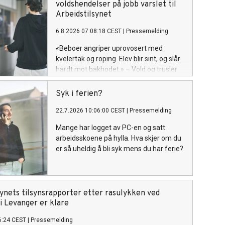
voldshendelser på jobb varslet til
Arbeidstilsynet
6.8.2026 07:08:18 CEST
|
Pressemelding
«Beboer angriper uprovosert med
kvelertak og roping. Elev blir sint, og slår
hardt mot bakhodet.» – Vold og trusler
er fortsatt et alvorlig
arbeidsmiljøproblem i norsk arbeidsliv,
Syk i ferien?
sier direktør Ingvill Kvernmo i
22.7.2026 10:06:00 CEST
|
Pressemelding
Arbeidstilsynet.
Mange har logget av PC-en og satt
arbeidsskoene på hylla. Hva skjer om du
er så uheldig å bli syk mens du har ferie?
synets tilsynsrapporter etter rasulykken ved
i Levanger er klare
6:24 CEST
|
Pressemelding