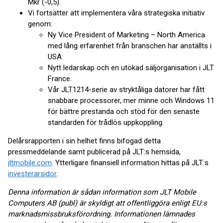
Mkr (-0,5).
Vi fortsätter att implementera våra strategiska initiativ
genom:
Ny Vice President of Marketing – North America
med lång erfarenhet från branschen har anställts i
USA.
Nytt ledarskap och en utökad säljorganisation i JLT
France.
Vår JLT1214-serie av stryktåliga datorer har fått
snabbare processorer, mer minne och Windows 11
för bättre prestanda och stöd för den senaste
standarden för trådlös uppkoppling.
Delårsrapporten i sin helhet finns bifogad detta
pressmeddelande samt publicerad på JLT:s hemsida,
jltmobile.com
. Ytterligare finansiell information hittas på JLT:s
investerarsidor
.
Denna information är sådan information som JLT Mobile
Computers AB (publ) är skyldigt att offentliggöra enligt EU:s
marknadsmissbruksförordning. Informationen lämnades