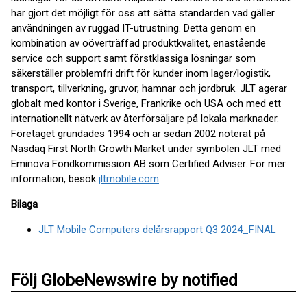
har gjort det möjligt för oss att sätta standarden vad gäller
användningen av ruggad IT-utrustning. Detta genom en
kombination av oöverträffad produktkvalitet, enastående
service och support samt förstklassiga lösningar som
säkerställer problemfri drift för kunder inom lager/logistik,
transport, tillverkning, gruvor, hamnar och jordbruk. JLT agerar
globalt med kontor i Sverige, Frankrike och USA och med ett
internationellt nätverk av återförsäljare på lokala marknader.
Företaget grundades 1994 och är sedan 2002 noterat på
Nasdaq First North Growth Market under symbolen JLT med
Eminova Fondkommission AB som Certified Adviser. För mer
information, besök
jltmobile.com
.
Bilaga
JLT Mobile Computers delårsrapport Q3 2024_FINAL
Följ GlobeNewswire by notified