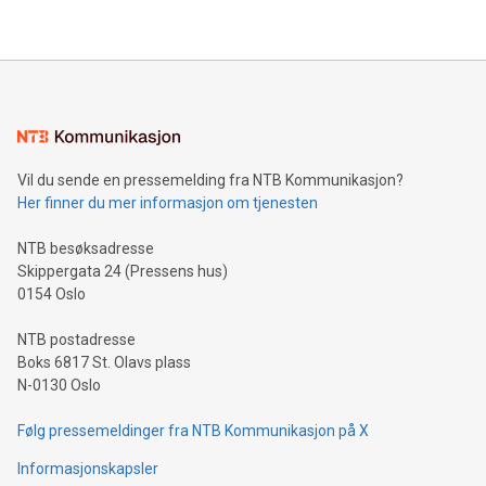
their data using natural language search, reducing the
updates and to join the event. What We'll Discuss Bitcoin
reliance on data scientists. Us
Mining Basics: Understand the fundamentals of Bitcoin
mining.Energy Market Dynamics: Explore how Bitcoin mining
interacts with energy markets.Sustainable Innovations:
Learn about our efforts to promote sustainability in Bitcoin
mining.Sound Money: Discover how tamper-proof currency
can enhance stability.Efficient Payment Rails: See how fast,
neutral payment systems support humanitarian
Vil du sende en pressemelding fra NTB Kommunikasjon?
projects.Carbon Footprint: Compare Bitcoin's environmental
Her finner du mer informasjon om tjenesten
impact with traditional banking. "We're excited to host this
event and dive into the critical topics of Bitcoin
NTB besøksadresse
Skippergata 24 (Pressens hus)
0154 Oslo
NTB postadresse
Boks 6817 St. Olavs plass
N-0130 Oslo
Følg pressemeldinger fra NTB Kommunikasjon på X
Informasjonskapsler