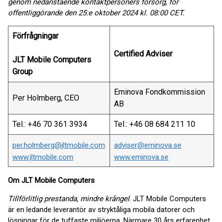
genom nedanstående kontaktpersoners försorg, för
offentliggörande den 25:e oktober 2024 kl. 08:00 CET.
Förfrågningar
Certified Adviser
JLT Mobile Computers
Group
Eminova Fondkommission
Per Holmberg, CEO
AB
Tel.: +46 70 361 3934
Tel.: +46 08 684 211 10
per.holmberg@jltmobile.com
adviser@eminova.se
www.jltmobile.com
www.eminova.se
Om JLT Mobile Computers
Tillförlitlig prestanda, mindre krångel
. JLT Mobile Computers
är en ledande leverantör av stryktåliga mobila datorer och
lösningar för de tuffaste miljöerna. Närmare 30 års erfarenhet