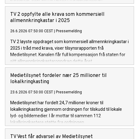
krevjande, viser ein ny rapport frå Medietilsynet.
TV 2 oppfylte alle krava som kommersiell
allmennkringkastar i 2025
26.6.2026 07:50:00 CEST
|
Pressemelding
TV 2 løyste oppdraget som kommersiell allmennkringkastar i
2025 i tråd med krava, viser tilsynsrapporten frå
Medietilsynet. Kanalen får full kompensasjon frå staten for
sitt allmennkringkastaroppdrag dette året.
Medietilsynet fordeler nær 25 millioner til
lokalkringkasting
23.6.2026 07:50:00 CEST
|
Pressemelding
Medietilsynet har fordelt 24,7 millioner kroner til
lokalkringkasting gjennom ordningen for tilskudd til lokale
lyd- og bildemedier. I år mottar til sammen 112
lokalkringkastere støtte fra ordningen.
TV Vest får advarsel av Medietilsynet