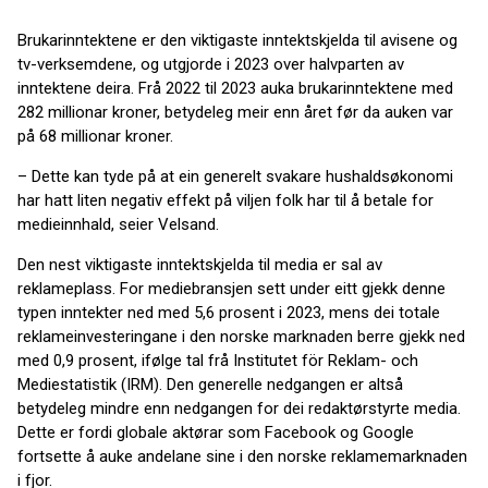
Brukarinntektene er den viktigaste inntektskjelda til avisene og
tv-verksemdene, og utgjorde i 2023 over halvparten av
inntektene deira. Frå 2022 til 2023 auka brukarinntektene med
282 millionar kroner, betydeleg meir enn året før da auken var
på 68 millionar kroner.
– Dette kan tyde på at ein generelt svakare hushaldsøkonomi
har hatt liten negativ effekt på viljen folk har til å betale for
medieinnhald, seier Velsand.
Den nest viktigaste inntektskjelda til media er sal av
reklameplass. For mediebransjen sett under eitt gjekk denne
typen inntekter ned med 5,6 prosent i 2023, mens dei totale
reklameinvesteringane i den norske marknaden berre gjekk ned
med 0,9 prosent, ifølge tal frå Institutet för Reklam- och
Mediestatistik (IRM). Den generelle nedgangen er altså
betydeleg mindre enn nedgangen for dei redaktørstyrte media.
Dette er fordi globale aktørar som Facebook og Google
fortsette å auke andelane sine i den norske reklamemarknaden
i fjor.