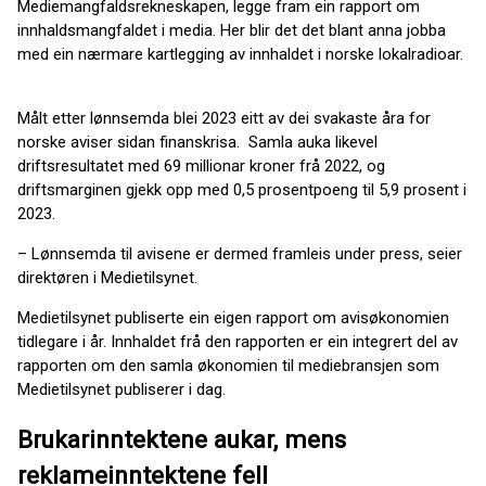
Mediemangfaldsrekneskapen, legge fram ein rapport om
innhaldsmangfaldet i media. Her blir det det blant anna jobba
med ein nærmare kartlegging av innhaldet i norske lokalradioar.
Målt etter lønnsemda blei 2023 eitt av dei svakaste åra for
norske aviser sidan finanskrisa. Samla auka likevel
driftsresultatet med 69 millionar kroner frå 2022, og
driftsmarginen gjekk opp med 0,5 prosentpoeng til 5,9 prosent i
2023.
– Lønnsemda til avisene er dermed framleis under press, seier
direktøren i Medietilsynet.
Medietilsynet publiserte ein eigen rapport om avisøkonomien
tidlegare i år. Innhaldet frå den rapporten er ein integrert del av
rapporten om den samla økonomien til mediebransjen som
Medietilsynet publiserer i dag.
Brukarinntektene aukar, mens
reklameinntektene fell