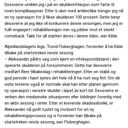
Dessverre utviklet jeg i juli en skulderinfeksjon som førte til
noen komplikasjoner. Etter ti uker med antibiotika trenger jeg nå
en ny operasjon for å fikse skulderen 100 prosent. Dette betyr
dessverre at jeg ikke vil konkurrere denne sesongen, men jeg er
fullt engasjert i rehabiliteringen min og jobber mot et sterkt
comeback. Takk for all støtten deres i denne tiden, sier Kilde.
Alpinllandslagets lege, Trond Floberghagen, forventer å ha Kilde
tilbake på startstreken neste sesong.
– Aleksander pådro seg som kjent en infeksjonstilstand i den
opererte skulderen på forsommeren. Dette har dessverre
medført flere tilbakeslag i rehabiliteringen. Etter en stabil og
god periode i høst synes det hele nå å ha roet seg fint. Om de
siste testene også er normale skal han etter planen gjennom
ny operasjon i venstre skulder i løpet av kort tid. Dessverre er
verken den medisinske situasjonen eller tidslinjen forenlig med
en aktiv sesong i vinter. Etter et krevende skadeavbrekk, er
Aleksander nå godt rustet og motivert for en ny
rehabiliteringsprosess og vi forventer han tilbake på
startstreken neste sesong, sier Floberghagen.