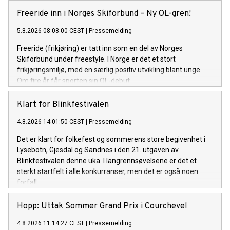
Freeride inn i Norges Skiforbund – Ny OL-gren!
5.8.2026 08:08:00 CEST
|
Pressemelding
Freeride (frikjøring) er tatt inn som en del av Norges
Skiforbund under freestyle. I Norge er det et stort
frikjøringsmiljø, med en særlig positiv utvikling blant unge.
Om fire år får sporten sin OL-debut.
Klart for Blinkfestivalen
4.8.2026 14:01:50 CEST
|
Pressemelding
Det er klart for folkefest og sommerens store begivenhet i
Lysebotn, Gjesdal og Sandnes i den 21. utgaven av
Blinkfestivalen denne uka. I langrennsøvelsene er det et
sterkt startfelt i alle konkurranser, men det er også noen
forfall.
Hopp: Uttak Sommer Grand Prix i Courchevel
4.8.2026 11:14:27 CEST
|
Pressemelding