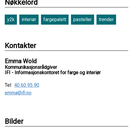
Nøkkelord
y2k
interiør
fargepalett
pasteller
trender
Kontakter
Emma Wold
Kommunikasjonsrådgiver
IFI - Informasjonskontoret for farge og interiør
Tel:
40 60 95 90
emma@ifi.no
Bilder