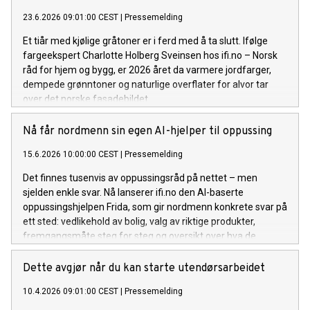
23.6.2026 09:01:00 CEST
|
Pressemelding
Et tiår med kjølige gråtoner er i ferd med å ta slutt. Ifølge
fargeekspert Charlotte Holberg Sveinsen hos ifi.no – Norsk
råd for hjem og bygg, er 2026 året da varmere jordfarger,
dempede grønntoner og naturlige overflater for alvor tar
over det norske fasadebildet.
Nå får nordmenn sin egen AI-hjelper til oppussing
15.6.2026 10:00:00 CEST
|
Pressemelding
Det finnes tusenvis av oppussingsråd på nettet – men
sjelden enkle svar. Nå lanserer ifi.no den AI-baserte
oppussingshjelpen Frida, som gir nordmenn konkrete svar på
ett sted: vedlikehold av bolig, valg av riktige produkter,
fremgangsmåte steg for steg og oversikt over hva de
trenger av utstyr og materialer.
Dette avgjør når du kan starte utendørsarbeidet
10.4.2026 09:01:00 CEST
|
Pressemelding