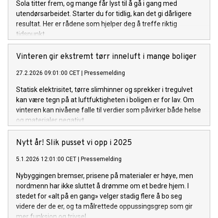
Sola titter frem, og mange får lyst til å gå i gang med
utendørsarbeidet. Starter du for tidlig, kan det gi dårligere
resultat. Her er rådene som hjelper deg å treffe riktig
tidspunkt.
Vinteren gir ekstremt tørr inneluft i mange boliger
27.2.2026 09:01:00 CET
|
Pressemelding
Statisk elektrisitet, tørre slimhinner og sprekker i tregulvet
kan være tegn på at luftfuktigheten i boligen er for lav. Om
vinteren kan nivåene falle til verdier som påvirker både helse
og materialer negativt.
Nytt år! Slik pusset vi opp i 2025
5.1.2026 12:01:00 CET
|
Pressemelding
Nybyggingen bremser, prisene på materialer er høye, men
nordmenn har ikke sluttet å drømme om et bedre hjem. I
stedet for «alt på en gang» velger stadig flere å bo seg
videre der de er, og ta målrettede oppussingsgrep som gir
mer funksjon og trivsel.