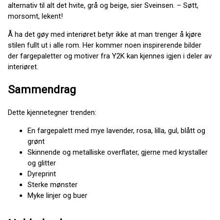
alternativ til alt det hvite, grå og beige, sier Sveinsen. – Søtt,
morsomt, lekent!
Å ha det gøy med interiøret betyr ikke at man trenger å kjøre
stilen fullt ut i alle rom. Her kommer noen inspirerende bilder
der fargepaletter og motiver fra Y2K kan kjennes igjen i deler av
interiøret.
Sammendrag
Dette kjennetegner trenden:
En fargepalett med mye lavender, rosa, lilla, gul, blått og
grønt
Skinnende og metalliske overflater, gjerne med krystaller
og glitter
Dyreprint
Sterke mønster
Myke linjer og buer