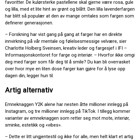
favoritter. De kulørsterke pastellene skal gjerne være rosa, gule
og lilla, med et lite hint av grønt og blått. Den lilla lavenderfargen
har blitt så populær at den av mange omtales som fargen som
definerer generasjonen.
– Forskning har vist gang på gang at farger har en direkte
innvirkning på vår mentale og følelsesmessige velvære, sier
Charlotte Holberg Sveinsen, kreativ leder og fargesjef i IFI –
Informasjonskontoret for farge og interiør. – Hvorfor ikke omgi
deg med farger som får deg til å smile? Du kan bli overrasket
over hvor mye en liten dose farger kan gjøre for å lyse opp
dagen din, legger hun til.
Artig alternativ
Emneknaggen Y2K alene har nesten åtte millioner innlegg på
Instagram, og tre millioner innlegg på TikTok. I tillegg kommer
varianter av emneknaggen som retter seg mot mote, interiør,
sminke, estetikk og «vibes».
– Dette er litt ungjentestil og ikke for alle, men helt klart et artig