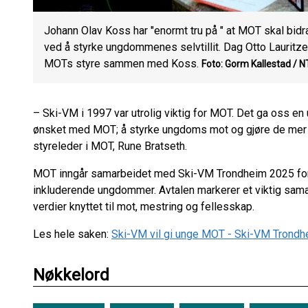
Johann Olav Koss har "enormt tru på " at MOT skal bidr
ved å styrke ungdommenes selvtillit. Dag Otto Lauritzen
MOTs styre sammen med Koss.
Foto: Gorm Kallestad / 
– Ski-VM i 1997 var utrolig viktig for MOT. Det ga oss en u
ønsket med MOT; å styrke ungdoms mot og gjøre de mer ro
styreleder i MOT, Rune Bratseth.
MOT inngår samarbeidet med Ski-VM Trondheim 2025 for å
inkluderende ungdommer. Avtalen markerer et viktig sama
verdier knyttet til mot, mestring og fellesskap.
Les hele saken:
Ski-VM vil gi unge MOT - Ski-VM Trond
Nøkkelord