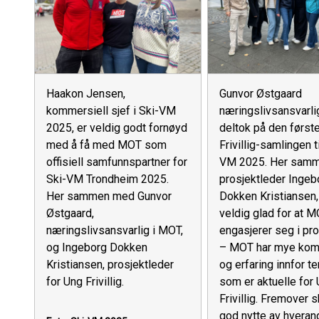
Haakon Jensen,
Gunvor Østgaard
kommersiell sjef i Ski-VM
næringslivsansvarli
2025, er veldig godt fornøyd
deltok på den først
med å få med MOT som
Frivillig-samlingen ti
offisiell samfunnspartner for
VM 2025. Her sam
Ski-VM Trondheim 2025.
prosjektleder Ingeb
Her sammen med Gunvor
Dokken Kristiansen,
Østgaard,
veldig glad for at 
næringslivsansvarlig i MOT,
engasjerer seg i pro
og Ingeborg Dokken
– MOT har mye kom
Kristiansen, prosjektleder
og erfaring innfor t
for Ung Frivillig.
som er aktuelle for
Frivillig. Fremover s
god nytte av hveran