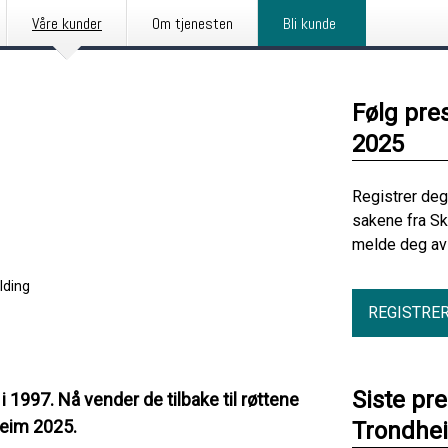
Våre kunder
Om tjenesten
Bli kunde
Følg pre
2025
Registrer deg
sakene fra S
melde deg av 
lding
REGISTRE
Siste pr
 1997. Nå vender de tilbake til røttene
heim 2025.
Trondhe