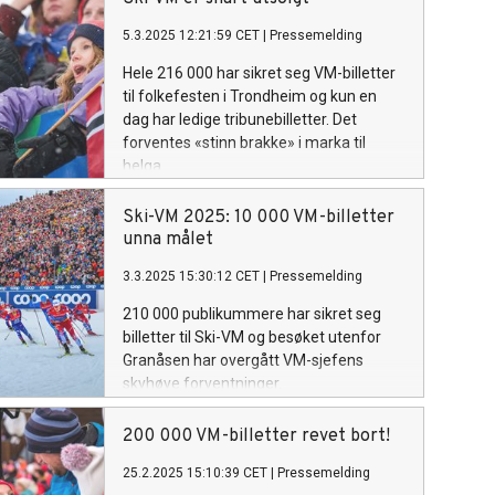
5.3.2025 12:21:59 CET
|
Pressemelding
Hele 216 000 har sikret seg VM-billetter
til folkefesten i Trondheim og kun en
dag har ledige tribunebilletter. Det
forventes «stinn brakke» i marka til
helga.
Ski-VM 2025: 10 000 VM-billetter
unna målet
3.3.2025 15:30:12 CET
|
Pressemelding
210 000 publikummere har sikret seg
billetter til Ski-VM og besøket utenfor
Granåsen har overgått VM-sjefens
skyhøye forventninger.
200 000 VM-billetter revet bort!
25.2.2025 15:10:39 CET
|
Pressemelding