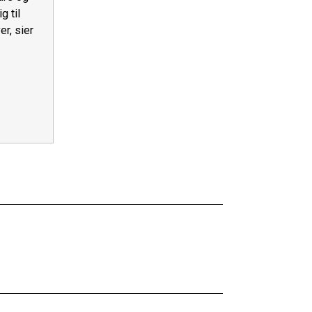
g til
r, sier