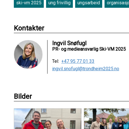
ski-vm 2025
ung frivillig
ungsarbeid
organisasj
Kontakter
Ingvil Snøfugl
PR- og medieansvarlig Ski-VM 2025
Tel:
+47 95 77 01 33
ingvil.snofugl@trondheim2025.no
Bilder