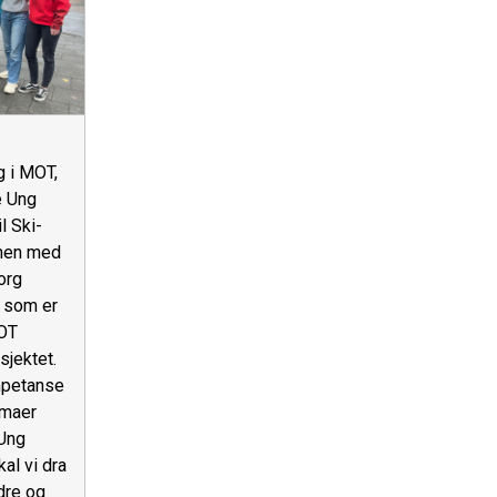
g i MOT,
e Ung
l Ski-
men med
org
 som er
MOT
sjektet.
petanse
emaer
 Ung
kal vi dra
dre og