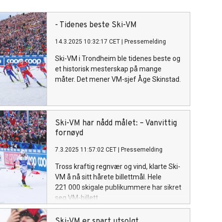
- Tidenes beste Ski-VM
14.3.2025 10:32:17 CET
|
Pressemelding
Ski-VM i Trondheim ble tidenes beste og
et historisk mesterskap på mange
måter. Det mener VM-sjef Åge Skinstad.
Ski-VM har nådd målet: – Vanvittig
fornøyd
7.3.2025 11:57:02 CET
|
Pressemelding
Tross kraftig regnvær og vind, klarte Ski-
VM å nå sitt hårete billettmål. Hele
221 000 skigale publikummere har sikret
seg VM-billett.
Ski-VM er snart utsolgt