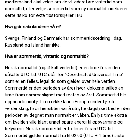
medlemsland skal velge om de vil videreføre vintertid som
normaltid, eller velge sommertid som ny normaltid innebærer
dette risiko for økte tidsforskjeller i EU.
Hva gjør nabolandene våre?
Sverige, Finland og Danmark har sommertidsordning i dag.
Russland og Island har ikke.
Hva er sommertid, vintertid og normaltid?
Norsk normaltid (også kalt vintertid) er en time foran den
såkalte UTC-tid. UTC står for ”Coordinated Universal Time”,
som er en felles, legal tid som gjelder over hele verden.
Sommertid er den perioden av året hvor klokkene stilles en
time fram sammenlignet med resten av året. Sommertid ble
opprinnelig innført i en rekke land i Europa under første
verdenskrig, hvor hensikten var å utnytte dagslyset bedre i den
perioden av døgnet man normalt er våken. Én lys time ekstra
om kvelden ville blant annet spare energi til oppvarming og
belysning. Norsk sommertid er to timer foran UTC-tid.
Sommertid gjelder normalt fra kl 02.00 (UTC + 1 time) siste