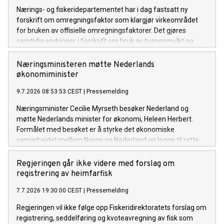
Nærings- og fiskeridepartementet har i dag fastsatt ny
forskrift om omregningsfaktor som klargjør virkeområdet
for bruken av offisielle omregningsfaktorer. Det gjøres
samtidig endringer i forskrift om bruk av tvangsmulkt og
overtredelsesgebyr ved brudd på havressurslova og
deltakerloven, i tråd med sanksjonsreglene i den nye
Næringsministeren møtte Nederlands
forskriften.
økonomiminister
9.7.2026 08:53:53 CEST
|
Pressemelding
Næringsminister Cecilie Myrseth besøker Nederland og
møtte Nederlands minister for økonomi, Heleen Herbert.
Formålet med besøket er å styrke det økonomiske
samarbeidet mellom Norge og Nederland og legge til rette
for økt handel, investeringer og næringslivssamarbeid.
Regjeringen går ikke videre med forslag om
registrering av heimfarfisk
7.7.2026 19:30:00 CEST
|
Pressemelding
Regjeringen vil ikke følge opp Fiskeridirektoratets forslag om
registrering, seddelføring og kvoteavregning av fisk som