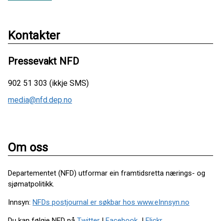
Kontakter
Pressevakt NFD
902 51 303 (ikkje SMS)
media@nfd.dep.no
Om oss
Departementet (NFD) utformar ein framtidsretta nærings- og
sjømatpolitikk.
Innsyn:
NFDs postjournal er søkbar hos www.eInnsyn.no
Du kan følgje NFD på
Twitter
|
Facebook
|
Flickr