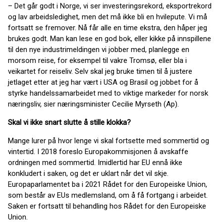
– Det går godt i Norge, vi ser investeringsrekord, eksportrekord
og lav arbeidsledighet, men det må ikke bli en hvilepute. Vi må
fortsatt se fremover. Nå får alle en time ekstra, den håper jeg
brukes godt. Man kan lese en god bok, eller kikke på innspillene
til den nye industrimeldingen vi jobber med, planlegge en
morsom reise, for eksempel til vakre Tromsø, eller bla i
veikartet for reiseliv. Selv skal jeg bruke timen til å justere
jetlaget etter at jeg har vært i USA og Brasil og jobbet for å
styrke handelssamarbeidet med to viktige markeder for norsk
næringsliv, sier næringsminister Cecilie Myrseth (Ap).
Skal vi ikke snart slutte å stille klokka?
Mange lurer på hvor lenge vi skal fortsette med sommertid og
vintertid. I 2018 foreslo Europakommisjonen å avskaffe
ordningen med sommertid. Imidlertid har EU ennå ikke
konkludert i saken, og det er uklart når det vil skje.
Europaparlamentet ba i 2021 Rådet for den Europeiske Union,
som består av EUs medlemsland, om å få fortgang i arbeidet.
Saken er fortsatt til behandling hos Rådet for den Europeiske
Union.