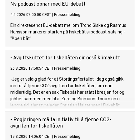
Ny podcast opnar med EU-debatt
4.5.2026 07:00:00 CEST
|
Pressemelding
Ein direktesendt EU-debatt mellom Trond Giske og Rasmus
Hansson markerer starten på Fiskebåt si podcast-satsing -
"Åpen båt".
- Avgiftskuttet for fiskeflåten gir også klimakutt
26.3.2026 17:58:54 CET
|
Pressemelding
-Jeg er veldig glad for at Stortingsflertallet i dag også gikk
inn for å fjerne CO2-avgiften for fiskeflåten, om enn
midlertidig. Det er en sak Fiskebåt har stått i bresjen for og
jobbet sammen med bl.a. Zero og Biomarint forum om i
lengre tid, sier styreleder Christian Halstensen i Fiskebåt.
- Regjeringen må ta initiativ til å fjerne CO2-
avgiften for fiskeflåten
19.3.2026 14:06:04 CET
|
Pressemelding