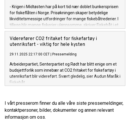
- Krigen i Midtøsten har på kort tid nær doblet bunkersprisen
for fiskeflåten i Norge. Prisøkningen skaper betydelige
likviditetsmessige utfordringer for mange fiskebåtrederier. I
tillegg blir mange fiskerier ulønnsomme, skriver Fiskebåt i et
brev til Finansdepartementet og Nærings- og
fiskeridepartementet.
Viderefører CO2 fritaket for fiskefartøy i
utenriksfart - viktig for hele kysten
29.11.2025 22:17:00 CET
|
Pressemelding
Arbeiderpartiet, Senterpartiet og Rødt har blitt enige om et
budsjettforlik som innebær at CO2 fritaket for fiskefartøy i
utenriksfart blir videreført. Svært gledelig, sier Audun Maråk i
Fiskebåt.
I vårt presserom finner du alle våre siste pressemeldinger,
kontaktpersoner, bilder, dokumenter og annen relevant
informasjon om oss.