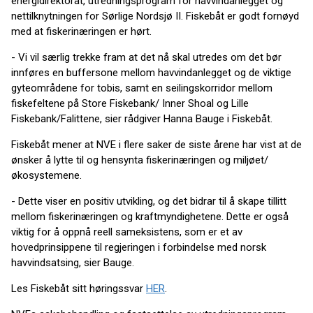
energidirektorat, utredningsprogram for havvindanlegget og
nettilknytningen for Sørlige Nordsjø II. Fiskebåt er godt fornøyd
med at fiskerinæringen er hørt.
- Vi vil særlig trekke fram at det nå skal utredes om det bør
innføres en buffersone mellom havvindanlegget og de viktige
gyteområdene for tobis, samt en seilingskorridor mellom
fiskefeltene på Store Fiskebank/ Inner Shoal og Lille
Fiskebank/Falittene, sier rådgiver Hanna Bauge i Fiskebåt.
Fiskebåt mener at NVE i flere saker de siste årene har vist at de
ønsker å lytte til og hensynta fiskerinæringen og miljøet/
økosystemene.
- Dette viser en positiv utvikling, og det bidrar til å skape tillitt
mellom fiskerinæringen og kraftmyndighetene. Dette er også
viktig for å oppnå reell sameksistens, som er et av
hovedprinsippene til regjeringen i forbindelse med norsk
havvindsatsing, sier Bauge.
Les Fiskebåt sitt høringssvar
HER
.