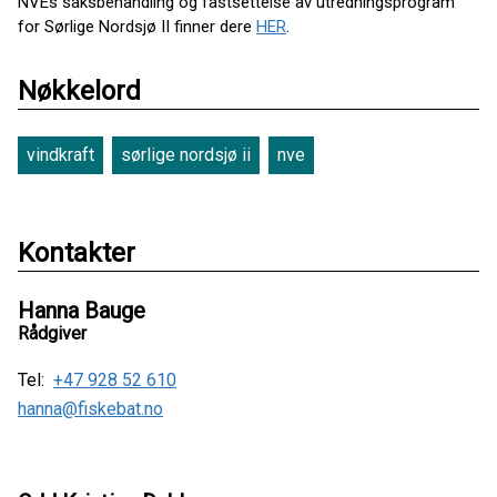
NVEs saksbehandling og fastsettelse av utredningsprogram
for Sørlige Nordsjø II finner dere
HER
.
Nøkkelord
vindkraft
sørlige nordsjø ii
nve
Kontakter
Hanna Bauge
Rådgiver
Tel:
+47 928 52 610
hanna@fiskebat.no