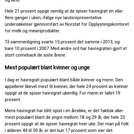
og land.
Hele 21 prosent oppgir nemlig at de spiser havregrøt én eller
flere ganger i uken, ifølge nye landsrepresentative
undersøkelser gjennomført av Norstat for Opplysningskontoret
for melk og meieriprodukter.
Til sammenligning svarte 15 prosent det samme i 2013, og
bare 10 prosent i 2007. Med andre ord har havregrøten gjort et
stort comeback de siste årene.
Mest populært blant kvinner og unge
I dag er havregrøt populært blant både kvinner og menn. Den
appellerer likevel mest til kvinner, der hele 24 prosent av kvinner
oppgir at de spiser havregrøt ukentlig. For menn er tallet 19
prosent.
Mens havregrøt har blitt spist i en årrekke, er det faktisk aller
mest populært blant de yngre mellom 18 og 29 år, der hele 25
prosent oppgir at de spiser havregrøt hver uke. Ser man på folk
i alderen 44 til 59 år, er det kun 17 prosent som sier det