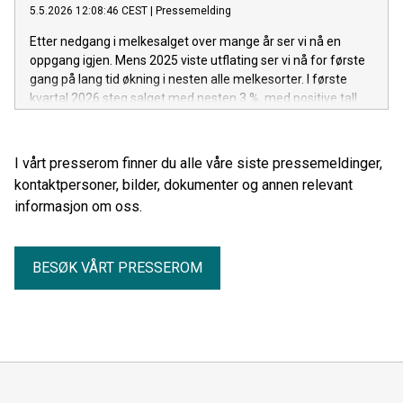
5.5.2026 12:08:46 CEST
|
Pressemelding
Etter nedgang i melkesalget over mange år ser vi nå en
oppgang igjen. Mens 2025 viste utflating ser vi nå for første
gang på lang tid økning i nesten alle melkesorter. I første
kvartal 2026 steg salget med nesten 3 %, med positive tall
for de aller fleste melkevariantene.
I vårt presserom finner du alle våre siste pressemeldinger,
kontaktpersoner, bilder, dokumenter og annen relevant
informasjon om oss.
BESØK VÅRT PRESSEROM