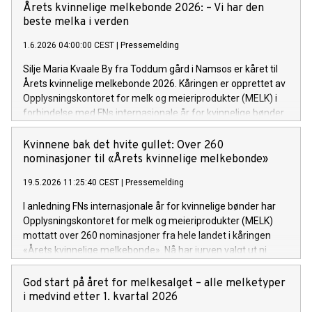
Årets kvinnelige melkebonde 2026: – Vi har den
beste melka i verden
1.6.2026 04:00:00 CEST
|
Pressemelding
Silje Maria Kvaale By fra Toddum gård i Namsos er kåret til
Årets kvinnelige melkebonde 2026. Kåringen er opprettet av
Opplysningskontoret for melk og meieriprodukter (MELK) i
forbindelse med FNs internasjonale år for kvinnelige bønder.
Kvinnene bak det hvite gullet: Over 260
nominasjoner til «Årets kvinnelige melkebonde»
19.5.2026 11:25:40 CEST
|
Pressemelding
I anledning FNs internasjonale år for kvinnelige bønder har
Opplysningskontoret for melk og meieriprodukter (MELK)
mottatt over 260 nominasjoner fra hele landet i kåringen
«Årets kvinnelige melkebonde». Nå har juryen valgt ut ni
delfinalister.
God start på året for melkesalget – alle melketyper
i medvind etter 1. kvartal 2026