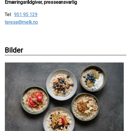
Ernæringsrådgiver, presseansvarlig
Tel:
951 95 129
terese@melk.no
Bilder