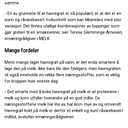
samme.
- En av grunnene til at havregrøt er så populært, er at det er en
sunn og råvarebasert frokostrett som kan tilberedes med stor
variasjon. Det finnes utallige kombinasjoner av toppinger som
gjør grøten til en smaksvinner, sier Terese Glemminge Arnesen,
ernæringrådgiver i MELK.
Mange fordeler
Mens mange lager havregrøt på vann, er det enda smartere å
lage den på melk. Ikke bare blir den fyldigere, men havregrøten
vil også inneholde en rekke flere næringsstoffer, som er viktig
for kroppen hver eneste dag.
- Det smarte med å koke havregrøt på melk er at proteinene i
melk og korn utfyller hverandre på en god måte. De
næringsstoffene melk har lite av, har korn mye av og omvendt.
Havregrøt kokt på melk er derfor et enkelt og sunt råvarebasert
måltid, avslutter ernæringsrådgiveren.