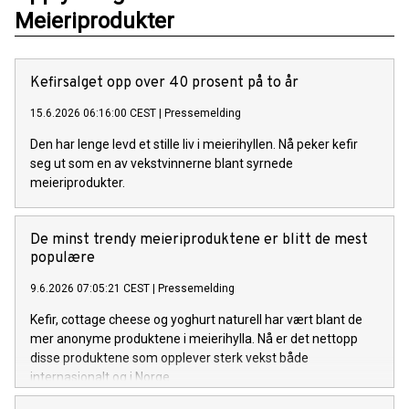
Meieriprodukter
Kefirsalget opp over 40 prosent på to år
15.6.2026 06:16:00 CEST
|
Pressemelding
Den har lenge levd et stille liv i meierihyllen. Nå peker kefir
seg ut som en av vekstvinnerne blant syrnede
meieriprodukter.
De minst trendy meieriproduktene er blitt de mest
populære
9.6.2026 07:05:21 CEST
|
Pressemelding
Kefir, cottage cheese og yoghurt naturell har vært blant de
mer anonyme produktene i meierihylla. Nå er det nettopp
disse produktene som opplever sterk vekst både
internasjonalt og i Norge.