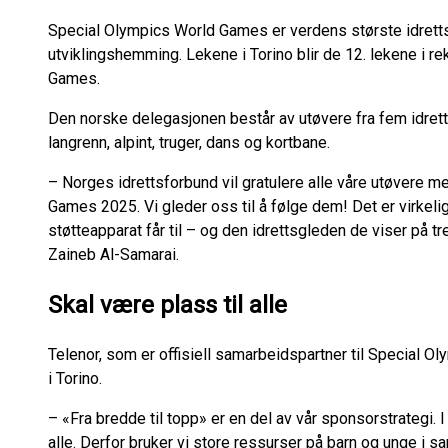
Special Olympics World Games er verdens største idret
utviklingshemming. Lekene i Torino blir de 12. lekene i 
Games.
Den norske delegasjonen består av utøvere fra fem idrett
langrenn, alpint, truger, dans og kortbane.
– Norges idrettsforbund vil gratulere alle våre utøvere m
Games 2025. Vi gleder oss til å følge dem! Det er virkel
støtteapparat får til – og den idrettsgleden de viser på tr
Zaineb Al-Samarai.
Skal være plass til alle
Telenor, som er offisiell samarbeidspartner til Special Ol
i Torino.
– «Fra bredde til topp» er en del av vår sponsorstrategi. I 
alle. Derfor bruker vi store ressurser på barn og unge i s