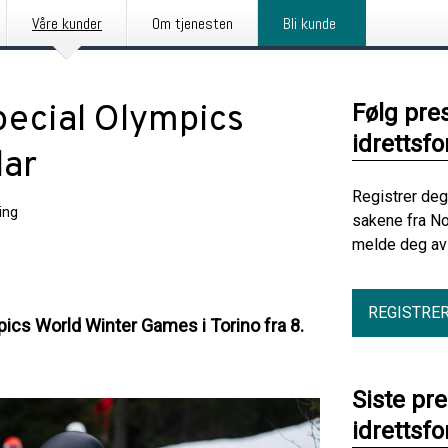
Våre kunder
Om tjenesten
Bli kunde
pecial Olympics
Følg pre
idrettsf
lar
Registrer deg
ing
sakene fra No
melde deg av 
REGISTRE
ics World Winter Games i Torino fra 8.
Siste pr
idrettsf