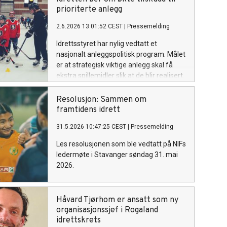
prioriterte anlegg
2.6.2026 13:01:52 CEST
|
Pressemelding
Idrettsstyret har nylig vedtatt et
nasjonalt anleggspolitisk program. Målet
er at strategisk viktige anlegg skal få
ekstra spillemidler slik at de blir realisert.
Resolusjon: Sammen om
framtidens idrett
31.5.2026 10:47:25 CEST
|
Pressemelding
Les resolusjonen som ble vedtatt på NIFs
ledermøte i Stavanger søndag 31. mai
2026.
Håvard Tjørhom er ansatt som ny
organisasjonssjef i Rogaland
idrettskrets