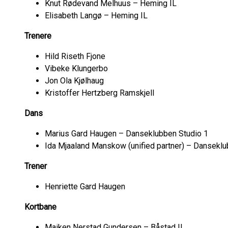
Knut Rødevand Melhuus – Heming IL
Elisabeth Langø – Heming IL
Trenere
Hild Riseth Fjone
Vibeke Klungerbo
Jon Ola Kjølhaug
Kristoffer Hertzberg Ramskjell
Dans
Marius Gard Haugen – Danseklubben Studio 1
Ida Mjaaland Manskow (unified partner) – Danseklu
Trener
Henriette Gard Haugen
Kortbane
Maiken Nerstad Gundersen – Båstad IL