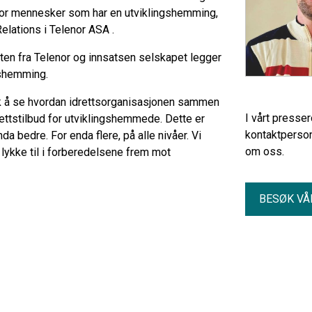
 for mennesker som har en utviklingshemming,
 Relations i Telenor ASA .
tten fra Telenor og innsatsen selskapet legger
ngshemming.
stisk å se hvordan idrettsorganisasjonen sammen
I vårt presse
ettstilbud for utviklingshemmede. Dette er
kontaktperson
nda bedre. For enda flere, på alle nivåer. Vi
om oss.
lykke til i forberedelsene frem mot
BESØK VÅ