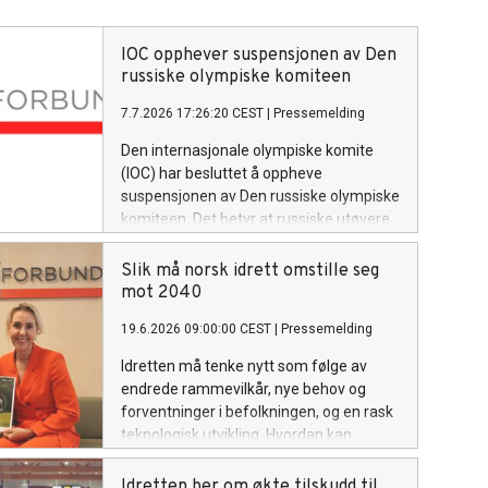
IOC opphever suspensjonen av Den
russiske olympiske komiteen
7.7.2026 17:26:20 CEST
|
Pressemelding
Den internasjonale olympiske komite
(IOC) har besluttet å oppheve
suspensjonen av Den russiske olympiske
komiteen. Det betyr at russiske utøvere
kan delta i internasjonale
kvalifiseringsløp mot OL i Los Angeles,
Slik må norsk idrett omstille seg
så sant de har fulgt et troverdig anti-
mot 2040
doping regime.
19.6.2026 09:00:00 CEST
|
Pressemelding
Idretten må tenke nytt som følge av
endrede rammevilkår, nye behov og
forventninger i befolkningen, og en rask
teknologisk utvikling. Hvordan kan
idretten selv være med på å forme
fremtiden?
Idretten ber om økte tilskudd til