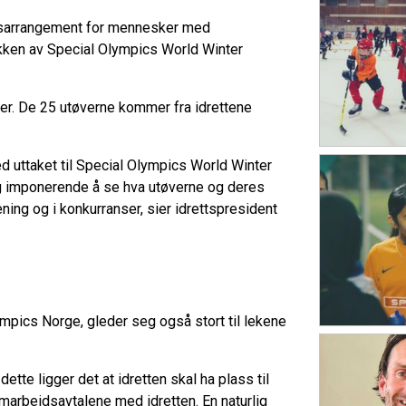
tsarrangement for mennesker med
rekken av Special Olympics World Winter
er. De 25 utøverne kommer fra idrettene
ed uttaket til Special Olympics World Winter
ig imponerende å se hva utøverne og deres
ening og i konkurranser, sier idrettspresident
ympics Norge, gleder seg også stort til lekene
dette ligger det at idretten skal ha plass til
amarbeidsavtalene med idretten. En naturlig