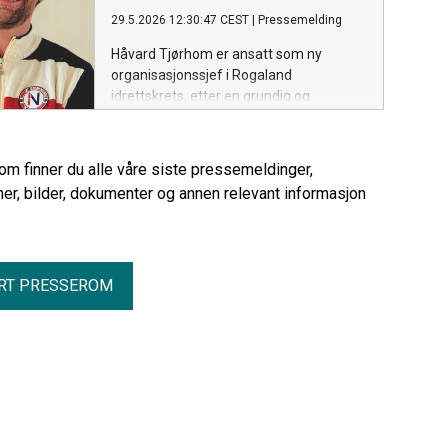
29.5.2026 12:30:47 CEST
|
Pressemelding
Håvard Tjørhom er ansatt som ny
organisasjonssjef i Rogaland
idrettskrets, etter en grundig og
omfattende rekrutteringsprosess med
mange sterke kandidater. Han tiltrer
stillingen 18. august 2026.
rom finner du alle våre siste pressemeldinger,
er, bilder, dokumenter og annen relevant informasjon
RT PRESSEROM