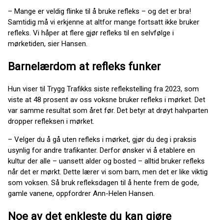
– Mange er veldig flinke til å bruke refleks – og det er bra!
Samtidig må vi erkjenne at altfor mange fortsatt ikke bruker
refleks. Vi håper at flere gjør refleks til en selvfølge i
mørketiden, sier Hansen.
Barnelærdom at refleks funker
Hun viser til Trygg Trafikks siste reflekstelling fra 2023, som
viste at 48 prosent av oss voksne bruker refleks i mørket. Det
var samme resultat som året før. Det betyr at drøyt halvparten
dropper refleksen i mørket.
– Velger du å gå uten refleks i mørket, gjør du deg i praksis
usynlig for andre trafikanter. Derfor ønsker vi å etablere en
kultur der alle – uansett alder og bosted – alltid bruker refleks
når det er mørkt. Dette lærer vi som barn, men det er like viktig
som voksen. Så bruk refleksdagen til å hente frem de gode,
gamle vanene, oppfordrer Ann-Helen Hansen.
Noe av det enkleste du kan gjøre