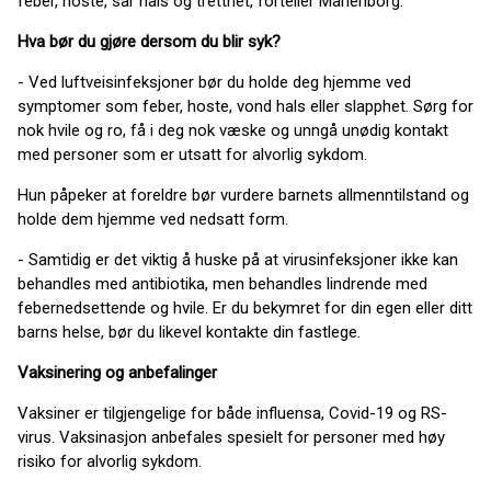
feber, hoste, sår hals og tretthet, forteller Marienborg.
Hva bør du gjøre dersom du blir syk?
- Ved luftveisinfeksjoner bør du holde deg hjemme ved
symptomer som feber, hoste, vond hals eller slapphet. Sørg for
nok hvile og ro, få i deg nok væske og unngå unødig kontakt
med personer som er utsatt for alvorlig sykdom.
Hun påpeker at foreldre bør vurdere barnets allmenntilstand og
holde dem hjemme ved nedsatt form.
- Samtidig er det viktig å huske på at virusinfeksjoner ikke kan
behandles med antibiotika, men behandles lindrende med
febernedsettende og hvile. Er du bekymret for din egen eller ditt
barns helse, bør du likevel kontakte din fastlege.
Vaksinering og anbefalinger
Vaksiner er tilgjengelige for både influensa, Covid-19 og RS-
virus. Vaksinasjon anbefales spesielt for personer med høy
risiko for alvorlig sykdom.