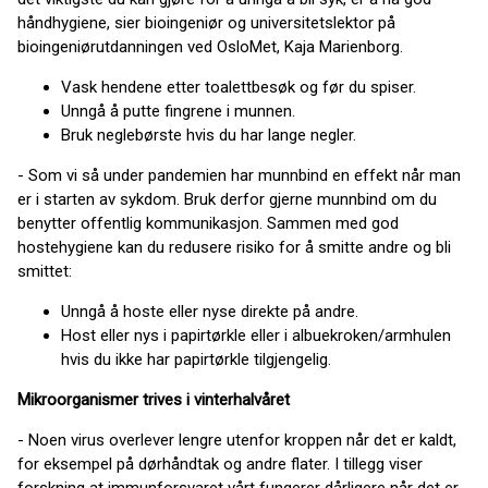
håndhygiene, sier bioingeniør og universitetslektor på
bioingeniørutdanningen ved OsloMet, Kaja Marienborg.
Vask hendene etter toalettbesøk og før du spiser.
Unngå å putte fingrene i munnen.
Bruk neglebørste hvis du har lange negler.
- Som vi så under pandemien har munnbind en effekt når man
er i starten av sykdom. Bruk derfor gjerne munnbind om du
benytter offentlig kommunikasjon. Sammen med god
hostehygiene kan du redusere risiko for å smitte andre og bli
smittet:
Unngå å hoste eller nyse direkte på andre.
Host eller nys i papirtørkle eller i albuekroken/armhulen
hvis du ikke har papirtørkle tilgjengelig.
Mikroorganismer trives i vinterhalvåret
- Noen virus overlever lengre utenfor kroppen når det er kaldt,
for eksempel på dørhåndtak og andre flater. I tillegg viser