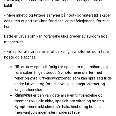
forskning at immunforsvaret vårt fungerer dårligere når det er
kaldt.
- Mere innetid og tettere samvær på høst- og vinterstid, skaper
dessuten et perfekt klima for disse virusinfeksjonene, forteller
hun.
Dette er virus som kan forårsake ulike grader av sykdom hos
mennesker.
- Felles for alle virusene, er at de kan gi symptomer som feber,
hoste og slapphet.
RS-virus
er spesielt farlig for spedbarn og småbarn, og
forårsaker årlige utbrudd. Symptomene starter med
feber og øvre luftveissymptomer, som kan spre seg til de
nedre luftveier og føre til alvorlige pusteproblemer og
lungebetennelse.
Rhinovirus
er den vanligste årsaken til forkjølelse og
rammer folk i alle aldre, spesielt om våren og høsten.
Symptomene inkluderer sår hals, heshet og hodepine,
men vanligvis ingen eller moderat feber.