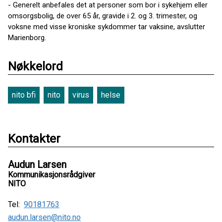
- Generelt anbefales det at personer som bor i sykehjem eller
omsorgsbolig, de over 65 år, gravide i 2. og 3. trimester, og
voksne med visse kroniske sykdommer tar vaksine, avslutter
Marienborg.
Nøkkelord
nito bfi
nito
virus
helse
Kontakter
Audun Larsen
Kommunikasjonsrådgiver
NITO
Tel:
90181763
audun.larsen@nito.no