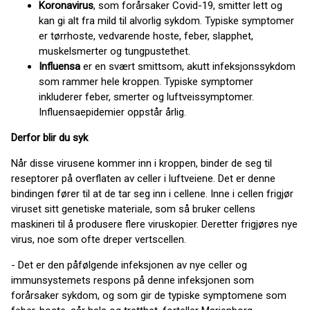
Koronavirus
, som forårsaker Covid-19, smitter lett og
kan gi alt fra mild til alvorlig sykdom. Typiske symptomer
er tørrhoste, vedvarende hoste, feber, slapphet,
muskelsmerter og tungpustethet.
Influensa
er en svært smittsom, akutt infeksjonssykdom
som rammer hele kroppen. Typiske symptomer
inkluderer feber, smerter og luftveissymptomer.
Influensaepidemier oppstår årlig.
Derfor blir du syk
Når disse virusene kommer inn i kroppen, binder de seg til
reseptorer på overflaten av celler i luftveiene. Det er denne
bindingen fører til at de tar seg inn i cellene. Inne i cellen frigjør
viruset sitt genetiske materiale, som så bruker cellens
maskineri til å produsere flere viruskopier. Deretter frigjøres nye
virus, noe som ofte dreper vertscellen.
- Det er den påfølgende infeksjonen av nye celler og
immunsystemets respons på denne infeksjonen som
forårsaker sykdom, og som gir de typiske symptomene som