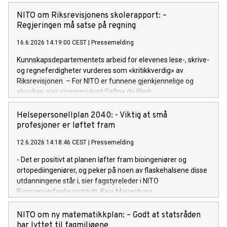
giganter.
NITO om Riksrevisjonens skolerapport: –
Regjeringen må satse på regning
16.6.2026 14:19:00 CEST
|
Pressemelding
Kunnskapsdepartementets arbeid for elevenes lese-, skrive-
og regneferdigheter vurderes som «kritikkverdig» av
Riksrevisjonen. – For NITO er funnene gjenkjennelige og
alvorlige, sier visepresident Safina de Klerk.
Helsepersonellplan 2040: - Viktig at små
profesjoner er løftet fram
12.6.2026 14:18:46 CEST
|
Pressemelding
- Det er positivt at planen løfter fram bioingeniører og
ortopediingeniører, og peker på noen av flaskehalsene disse
utdanningene står i, sier fagstyreleder i NITO
Bioingeniørfaglig institutt, Kaja Marienborg.
NITO om ny matematikkplan: – Godt at statsråden
har lyttet til fagmiljøene