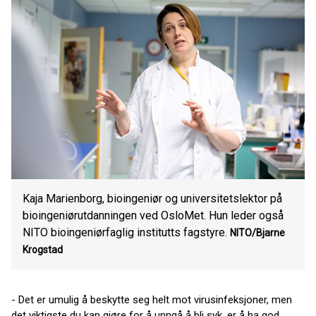
Kaja Marienborg, bioingeniør og universitetslektor på
bioingeniørutdanningen ved OsloMet. Hun leder også
NITO bioingeniørfaglig institutts fagstyre.
NITO/Bjarne
Krogstad
- Det er umulig å beskytte seg helt mot virusinfeksjoner, men
det viktigste du kan gjøre for å unngå å bli syk, er å ha god