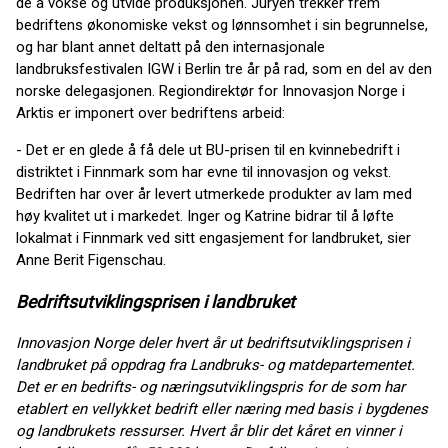
de å vokse og utvide produksjonen. Juryen trekker frem
bedriftens økonomiske vekst og lønnsomhet i sin begrunnelse,
og har blant annet deltatt på den internasjonale
landbruksfestivalen IGW i Berlin tre år på rad, som en del av den
norske delegasjonen. Regiondirektør for Innovasjon Norge i
Arktis er imponert over bedriftens arbeid:
- Det er en glede å få dele ut BU-prisen til en kvinnebedrift i
distriktet i Finnmark som har evne til innovasjon og vekst.
Bedriften har over år levert utmerkede produkter av lam med
høy kvalitet ut i markedet. Inger og Katrine bidrar til å løfte
lokalmat i Finnmark ved sitt engasjement for landbruket, sier
Anne Berit Figenschau.
Bedriftsutviklingsprisen i landbruket
Innovasjon Norge deler hvert år ut bedriftsutviklingsprisen i
landbruket på oppdrag fra Landbruks- og matdepartementet.
Det er en bedrifts- og næringsutviklingspris for de som har
etablert en vellykket bedrift eller næring med basis i bygdenes
og landbrukets ressurser. Hvert år blir det kåret en vinner i