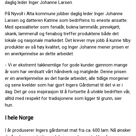
daglig leder Inger Johanne Larsen.
På Nyvoll i Alta kommune jobber daglig leder Inger Johanne
Larsen og datteren Katrine som bedriftens to eneste ansatte.
Med spesialiteter som fenalår, bokna lammelår, pinnekjøtt,
skank, lammerull og fenabog treffer produktene både det
lokale og nasjonale markedet. Det krever mye jobb å kunne tilby
produkter av så høy kvalitet, og Inger Johanne mener prisen er
en anerkjennelse av dette arbeidet:
- Vi er ekstremt takknemlige for gode kunder gjennom mange
år som har verdsatt vårt håndverk og matglede. Denne prisen
er en anerkjennelse av det harde arbeidet, alle tidlige morgener
og sene kvelder som har gjort Ingers Gårdsmat til det vi er i
dag. Det gir oss inspirasjon til å fortsette å utvikle bedriften vår,
alltid med respekt for tradisjonene som ligger til grunn, sier
hun.
I hele Norge
I år produserer Ingers gårdsmat mat fra ca. 600 lam. Nå ønsker