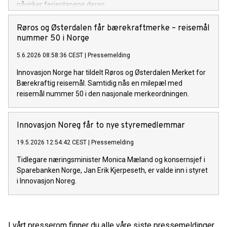
påvirker ferieplanene deres.
Røros og Østerdalen får bærekraftmerke – reisemål
nummer 50 i Norge
5.6.2026 08:58:36 CEST
|
Pressemelding
Innovasjon Norge har tildelt Røros og Østerdalen Merket for
Bærekraftig reisemål. Samtidig nås en milepæl med
reisemål nummer 50 i den nasjonale merkeordningen.
Innovasjon Noreg får to nye styremedlemmar
19.5.2026 12:54:42 CEST
|
Pressemelding
Tidlegare næringsminister Monica Mæland og konsernsjef i
Sparebanken Norge, Jan Erik Kjerpeseth, er valde inn i styret
i Innovasjon Noreg.
I vårt presserom finner du alle våre siste pressemeldinger,