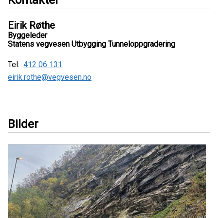
Eirik Røthe
Byggeleder
Statens vegvesen Utbygging Tunneloppgradering
Tel:
412 06 131
eirik.rothe@vegvesen.no
Bilder