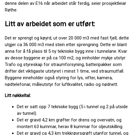
denne delen av E16 når arbeidet står ferdig, seier prosjektleiar
Røthe.
Litt av arbeidet som er utført:
Det er sprengt og køyrd, ut over 20 000 m3 med fast fjell, dette
utgjer ca 36 000 m3 med stein etter sprengning. Dette er blant
anna for å få plass til 5 ny tekniske bygg inne i tunnelane. Kvar
av desse byggene er på ca 100 m2, og innholder mykje utstyr:
Trafo og styreskap for straumforsyning, batteripakker som
drifter det viktigaste utstyret i minst 1 time, ved straumutfall.
Byggene inneholder også styring for lys, vifter, kamera,
nødtelefonar, måleutstyr for luftkvalitet, radio og nødnett.
Litt nøkkeltal:
Det er satt opp 7 tekniske bygg (5 i tunnel og 2 på utside
av tunnel).
Det er gravd 4,2 km grøfter for drens og overvatn, og
montert 63 kummar, herav 8 kummar for oljeutskilling.
Det er gravd ca 4,3 km trekkrøyrsgrøft utanfor tunnel, og