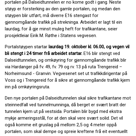
portalen på Dalseidtunnelen er no kome godt i gang. Neste
støyp er forsterking av den gamle portalen, og medan den
støypen blir utført, må diverre E16 stengast for
gjennomgåande trafikk på strekninga. Arbeidet er lagt til ein
laurdag, for å gje minst muleg heft for trafikantane, seier
prosjektleiar Eirik M. Røthe i Statens vegvesen.
Portalstøypen startar
laurdag 19. oktober kl. 06.00, og vegen vil
bli stengt i 24 timer frå arbeidet startar.
E16 blir stengt ved
Dalseidtunnelen, og omkøyring for gjennomgåande trafikk blir
via Hardanger på fv. 49, fv. 79 og rv. 13 på ruta Trengereid –
Norheimsund - Granvin. Vegvesenet set ut trafikkdirigentar på
Voss og i Trengereid for å sikre at gjennomgåande trafikk kjem
inn på omkøyringsruta.
Den nye portalen på Dalseidtunnelen skal sikre trafikantane mot
steinnedfall ved tunnelmunninga, då berget er svært bratt der
tunnelen kjem ut på vestsida. Portalen blir bygd med ekstra
mykje armeringsstål, for at den skal vere svært solid. Det vil
også komme eit gruslag på mellom 2,5 og 4 meter oppå
portalen, som skal dempe og spreie kreftene frå eit eventuellt