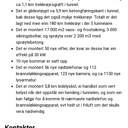
ca 1,1 km trekkrøyrsgrøft i tunnel.
Det er glidestøypt ca 5,9 km betongføringskant i tunnel,
bak desse ligg det også mykje trekkerøyr. Totalt er det
lagt ned meir enn 180 km trekkrøyr i dei 5 tunnelane.
Det er montert 17 000 m2 vass- og frostsikring, 3 000
sikringsboltar, og sprøyta over 2 200 m3 med
sprøytebetong.
Det er montert 50 nye vifter, der kvar av desse har ein
effekt på 30 kW.
10 nye bommar er satt opp.
Det er montert 56 nye nødtelefonar og 112
brannsløkkingsapparat, 123 nye kamera, og ca 1150 nye
lysarmatur.
Det er montert 5,8 km ledelyslist, ei handlist som vert
belyst når det oppstår ein hending i tunnelen, og som ein
kan følgje for å komme til nærmaste nødtelefon og
brannsløkkingsapparat, evt heilt ut i friluft om det skulle
vera nødvendig.
Kontakter