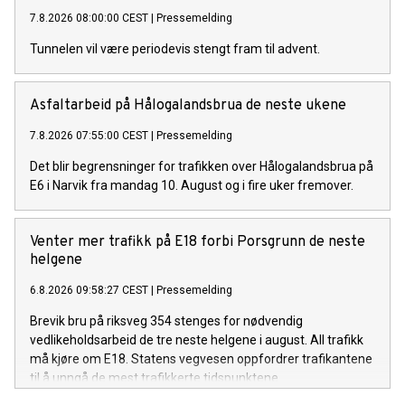
7.8.2026 08:00:00 CEST
|
Pressemelding
Tunnelen vil være periodevis stengt fram til advent.
Asfaltarbeid på Hålogalandsbrua de neste ukene
7.8.2026 07:55:00 CEST
|
Pressemelding
Det blir begrensninger for trafikken over Hålogalandsbrua på
E6 i Narvik fra mandag 10. August og i fire uker fremover.
Venter mer trafikk på E18 forbi Porsgrunn de neste
helgene
6.8.2026 09:58:27 CEST
|
Pressemelding
Brevik bru på riksveg 354 stenges for nødvendig
vedlikeholdsarbeid de tre neste helgene i august. All trafikk
må kjøre om E18. Statens vegvesen oppfordrer trafikantene
til å unngå de mest trafikkerte tidspunktene.