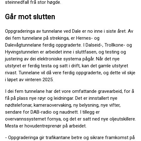
steinnedfall frå stor høgde.
Går mot slutten
Oppgraderinga av tunnelane ved Dale er no inne i siste året. Av
dei fem tunnelane på strekinga, er Hernes- og
Dalevågtunnelane ferdig oppgraderte. I Dalseid-, Trollkone- og
Hyvingstunnelen er arbeidet inne i sluttfasen, og testing og
justering av dei elektroniske systema pågår. Når det nye
utstyret er ferdig testa og satt i drift, kan det gamle utstyret
rivast. Tunnelane vil då vere ferdig oppgraderte, og dette vil skje
i løpet av vinteren 2025.
I dei fem tunnelane har det vore omfattande gravearbeid, for å
få på plass nye røyr og leidningar. Det er innstallert nye
nødtelefonar, kameraovervaking, ny belysning, nye vifter,
sendare for DAB-radio og naudnett. I tillegg er
overvannssystemet fornya, og det er satt ned nye oljeutskillere.
Mesta er hovudentreprenør på arbeidet.
- Oppgraderinga gir trafikantane betre og sikrare framkomst på