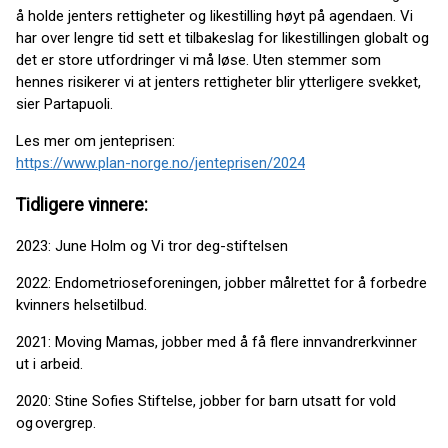
å holde jenters rettigheter og likestilling høyt på agendaen. Vi
har over lengre tid sett et tilbakeslag for likestillingen globalt og
det er store utfordringer vi må løse. Uten stemmer som
hennes risikerer vi at jenters rettigheter blir ytterligere svekket,
sier Partapuoli.
Les mer om jenteprisen:
https://www.plan-norge.no/jenteprisen/2024
Tidligere vinnere:
2023: June Holm og Vi tror deg-stiftelsen
2022: Endometrioseforeningen, jobber målrettet for å forbedre
kvinners helsetilbud.
2021: Moving Mamas, jobber med å få flere innvandrerkvinner
ut i arbeid.
2020: Stine Sofies Stiftelse, jobber for barn utsatt for vold
og overgrep.