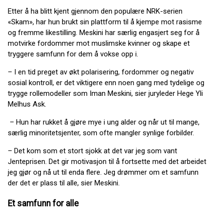
Etter å ha blitt kjent gjennom den populære NRK-serien
«Skam», har hun brukt sin plattform til å kjempe mot rasisme
og fremme likestilling. Meskini har særlig engasjert seg for å
motvirke fordommer mot muslimske kvinner og skape et
tryggere samfunn for dem å vokse opp i.
– I en tid preget av økt polarisering, fordommer og negativ
sosial kontroll, er det viktigere enn noen gang med tydelige og
trygge rollemodeller som Iman Meskini, sier juryleder Hege Yli
Melhus Ask.
– Hun har rukket å gjøre mye i ung alder og når ut til mange,
særlig minoritetsjenter, som ofte mangler synlige forbilder.
– Det kom som et stort sjokk at det var jeg som vant
Jenteprisen. Det gir motivasjon til å fortsette med det arbeidet
jeg gjør og nå ut til enda flere. Jeg drømmer om et samfunn
der det er plass til alle, sier Meskini.
Et samfunn for alle