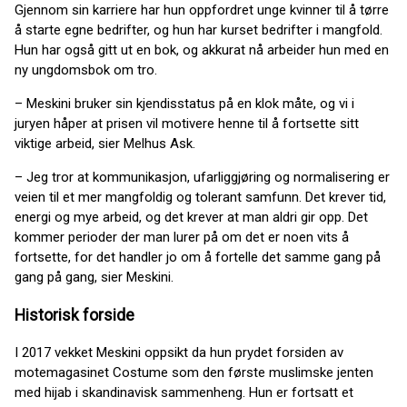
Gjennom sin karriere har hun oppfordret unge kvinner til å tørre
å starte egne bedrifter, og hun har kurset bedrifter i mangfold.
Hun har også gitt ut en bok, og akkurat nå arbeider hun med en
ny ungdomsbok om tro.
– Meskini bruker sin kjendisstatus på en klok måte, og vi i
juryen håper at prisen vil motivere henne til å fortsette sitt
viktige arbeid, sier Melhus Ask.
– Jeg tror at kommunikasjon, ufarliggjøring og normalisering er
veien til et mer mangfoldig og tolerant samfunn. Det krever tid,
energi og mye arbeid, og det krever at man aldri gir opp. Det
kommer perioder der man lurer på om det er noen vits å
fortsette, for det handler jo om å fortelle det samme gang på
gang på gang, sier Meskini.
Historisk forside
I 2017 vekket Meskini oppsikt da hun prydet forsiden av
motemagasinet Costume som den første muslimske jenten
med hijab i skandinavisk sammenheng. Hun er fortsatt et