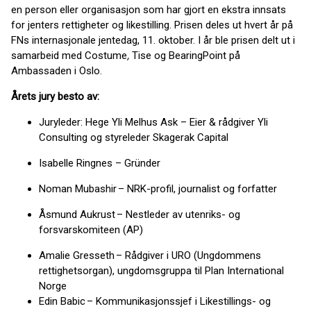
en person eller organisasjon som har gjort en ekstra innsats
for jenters rettigheter og likestilling. Prisen deles ut hvert år på
FNs internasjonale jentedag, 11. oktober. I år ble prisen delt ut i
samarbeid med Costume
,
Tise og BearingPoint på
Ambassaden i Oslo.
Årets jury besto av:
Juryleder: Hege Yli Melhus Ask – Eier & rådgiver Yli
Consulting og styreleder Skagerak Capital
Isabelle Ringnes – Gründer
Noman Mubashir – NRK-profil, journalist og forfatter
Åsmund Aukrust – Nestleder av utenriks- og
forsvarskomiteen (AP)
Amalie Gresseth – Rådgiver i URO (Ungdommens
rettighetsorgan), ungdomsgruppa til Plan International
Norge
Edin Babic – Kommunikasjonssjef i Likestillings- og