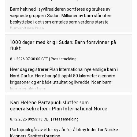
Barn helt ned i syvårsalderen bortføres og brukes av
væpnede grupper i Sudan. Millioner av barn står uten
beskyttelse i det som omtales som verdens største
humanitære krise.
1000 dager med krig i Sudan: Barn forsvinner på
flukt
8.1.2026 07:30:00 CET
|
Pressemelding
Hver dag registrerer Plan International nye enslige barn i
Nord-Darfur. Flere har gått opptil 80 kilometer gjennom
krigssoner og er både utsultet og livredde. Noen barn
kommer aldri fram.
Kari Helene Partapuoli slutter som
generalsekretær i Plan International Norge
8.12.2025 09:53:13 CET
|
Pressemelding
Partapuoli går av etter syv år for å bli ny leder for Norske
Kvinners Sanitetsforening.