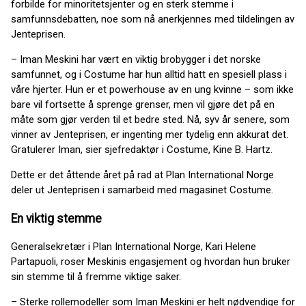
forbilde for minoritetsjenter og en sterk stemme i
samfunnsdebatten, noe som nå anerkjennes med tildelingen av
Jenteprisen.
– Iman Meskini har vært en viktig brobygger i det norske
samfunnet, og i Costume har hun alltid hatt en spesiell plass i
våre hjerter. Hun er et powerhouse av en ung kvinne – som ikke
bare vil fortsette å sprenge grenser, men vil gjøre det på en
måte som gjør verden til et bedre sted. Nå, syv år senere, som
vinner av Jenteprisen, er ingenting mer tydelig enn akkurat det.
Gratulerer Iman, sier sjefredaktør i Costume, Kine B. Hartz.
Dette er det åttende året på rad at Plan International Norge
deler ut Jenteprisen i samarbeid med magasinet Costume.
En viktig stemme
Generalsekretær i Plan International Norge, Kari Helene
Partapuoli, roser Meskinis engasjement og hvordan hun bruker
sin stemme til å fremme viktige saker.
– Sterke rollemodeller som Iman Meskini er helt nødvendige for