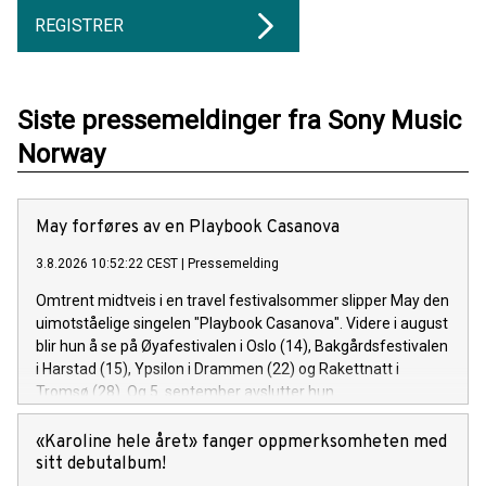
REGISTRER
Siste pressemeldinger fra Sony Music
Norway
May forføres av en Playbook Casanova
3.8.2026 10:52:22 CEST
|
Pressemelding
Omtrent midtveis i en travel festivalsommer slipper May den
uimotståelige singelen "Playbook Casanova". Videre i august
blir hun å se på Øyafestivalen i Oslo (14), Bakgårdsfestivalen
i Harstad (15), Ypsilon i Drammen (22) og Rakettnatt i
Tromsø (28). Og 5. september avslutter hun
festivalsesongen med Spirefest i Ålesund.
«Karoline hele året» fanger oppmerksomheten med
sitt debutalbum!