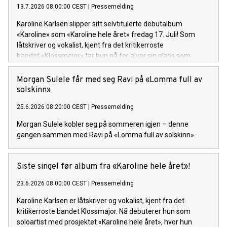
13.7.2026 08:00:00 CEST
|
Pressemelding
Karoline Karlsen slipper sitt selvtitulerte debutalbum
«Karoline» som «Karoline hele året» fredag 17. Juli! Som
låtskriver og vokalist, kjent fra det kritikerroste
bandet «Klossmajor» tar hun nå for alvor sin plass som
soloartist. Lytteren inviteres inn i et personlig og ujålete
univers fullt av varme, humor og ærlighet.
Morgan Sulele får med seg Ravi på «Lomma full av
solskinn»
25.6.2026 08:20:00 CEST
|
Pressemelding
Morgan Sulele kobler seg på sommeren igjen – denne
gangen sammen med Ravi på «Lomma full av solskinn».
Siste singel før album fra «Karoline hele året»!
23.6.2026 08:00:00 CEST
|
Pressemelding
Karoline Karlsen er låtskriver og vokalist, kjent fra det
kritikerroste bandet Klossmajor. Nå debuterer hun som
soloartist med prosjektet «Karoline hele året», hvor hun