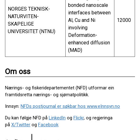
bonded nanoscale
NORGES TEKNISK-
interfaces between
NATURVITEN-
Al, Cu and Ni
12000
SKAPELIGE
involving
UNIVERSITET (NTNU)
Deformation-
enhanced diffusion
(MAD)
Om oss
Nærings- og fiskeridepartementet (NFD) utformar ein
framtidsretta nærings- og sjømatpolitikk.
Innsyn:
NFDs postjournal er søkbar hos www.eInnsyn.no
Du kan følgje NFD på
LinkedIn
og
Flickr
, og regjeringa
på
X/Twitter
og
Facebook