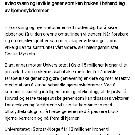
avløpsvann og utvikle gener som kan brukes i behandling
av hjernesykdommer.
– Forskning og nye metoder er helt nødvendig for å sikre
jobber og få til den grønne omstillingen vi trenger. Når forskere
og næringslivet jobber sammen, skaper vi løsninger som
virkelig kan ta samfunnet vårt videre, sier næringsminister
Cecilie Myrseth.
Blant annet mottar Universitetet i Oslo 15 millioner kroner til et
prosjekt hvor forskerne skal utvikle metoder for å utvikle
terapeutiske gener og gjøre genlevering enklere og mer effektiv,
med mål om å kunne behandle hjernesykdommer. Ved å
kombinere kunstig intelligens med genteknologi, vil de prøve å
forutsi og teste terapeutiske gener som kan tilpasses vektorer
for genlevering. Vektorene vil i sin tur kombineres med
ultralydteknologi for å hjelpe genene med å passere blod-
hjerne-barrieren og nå frem til hjernen.
Universitetet i Sørøst-Norge får 12 millioner kroner til