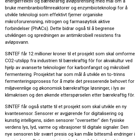
energieffektiv og bærekraftig avløpsrensing med mål om å
bruke membranbiofilmreaktorer og enzymbioteknologi for å
utvikle teknologi som effektivt fjerner organiske
mikroforurensning, nitrogen og farmasøytisk aktive
forbindelser (PhACs). Dette bidrar også til å begrense
utviklingen og spredningen av antimikrobiell resistens fra
avløpsvann.
SINTEF får 12 millioner kroner til et prosjekt som skal omforme
CO2-utslipp fra industrien til bærekraftig fôr for akvakultur ved
hjelp av avanserte teknologier for karbonfangst og mikrobiell
fermentering. Prosjektet har som mål å utvikle en to-trinns
fermenteringsprosess for å møte det presserende behovet for
miljøvennlige og økonomisk bærekraftige løsninger, i lys av
klimakrisen og den økende etterspørselen etter bærekraftig fôr.
SINTEF får også støtte til et prosjekt som skal utvikle en ny
kvantesensor. Sensorer er avgjørende for digitalisering og
kunstig intelligens, siden sensorer "oversetter" den fysiske
verdens lys, lyd, varme og vibrasjoner til digitale signaler. Den
nye sensoren blir svært presis og kan måle bittesmå endringer i