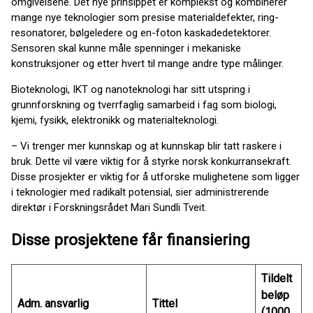
omgivelsene. Det nye prinsippet er komplekst og kombinerer
mange nye teknologier som presise materialdefekter, ring-
resonatorer, bølgeledere og en-foton kaskadedetektorer.
Sensoren skal kunne måle spenninger i mekaniske
konstruksjoner og etter hvert til mange andre type målinger.
Bioteknologi, IKT og nanoteknologi har sitt utspring i
grunnforskning og tverrfaglig samarbeid i fag som biologi,
kjemi, fysikk, elektronikk og materialteknologi.
– Vi trenger mer kunnskap og at kunnskap blir tatt raskere i
bruk. Dette vil være viktig for å styrke norsk konkurransekraft.
Disse prosjekter er viktig for å utforske mulighetene som ligger
i teknologier med radikalt potensial, sier administrerende
direktør i Forskningsrådet Mari Sundli Tveit.
Disse prosjektene får finansiering
Tildelt
beløp
Adm. ansvarlig
Tittel
(1000