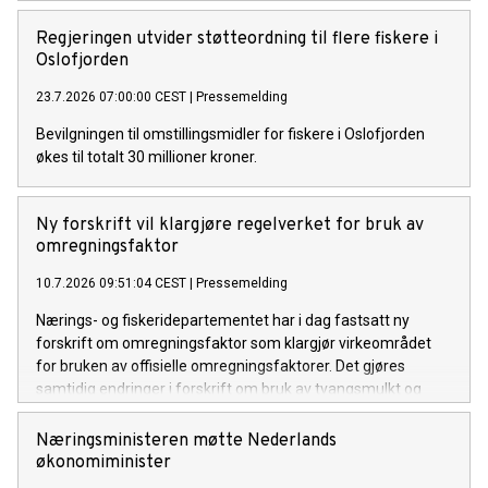
Regjeringen utvider støtteordning til flere fiskere i
Oslofjorden
23.7.2026 07:00:00 CEST
|
Pressemelding
Bevilgningen til omstillingsmidler for fiskere i Oslofjorden
økes til totalt 30 millioner kroner.
Ny forskrift vil klargjøre regelverket for bruk av
omregningsfaktor
10.7.2026 09:51:04 CEST
|
Pressemelding
Nærings- og fiskeridepartementet har i dag fastsatt ny
forskrift om omregningsfaktor som klargjør virkeområdet
for bruken av offisielle omregningsfaktorer. Det gjøres
samtidig endringer i forskrift om bruk av tvangsmulkt og
overtredelsesgebyr ved brudd på havressurslova og
deltakerloven, i tråd med sanksjonsreglene i den nye
Næringsministeren møtte Nederlands
forskriften.
økonomiminister