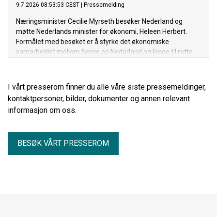
9.7.2026 08:53:53 CEST
|
Pressemelding
Næringsminister Cecilie Myrseth besøker Nederland og
møtte Nederlands minister for økonomi, Heleen Herbert.
Formålet med besøket er å styrke det økonomiske
samarbeidet mellom Norge og Nederland og legge til rette
for økt handel, investeringer og næringslivssamarbeid.
I vårt presserom finner du alle våre siste pressemeldinger,
kontaktpersoner, bilder, dokumenter og annen relevant
informasjon om oss.
BESØK VÅRT PRESSEROM