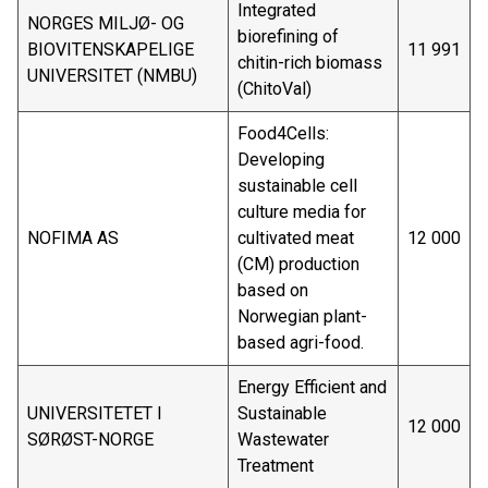
Integrated
NORGES MILJØ- OG
biorefining of
BIOVITENSKAPELIGE
11 991
chitin-rich biomass
UNIVERSITET (NMBU)
(ChitoVal)
Food4Cells:
Developing
sustainable cell
culture media for
NOFIMA AS
cultivated meat
12 000
(CM) production
based on
Norwegian plant-
based agri-food.
Energy Efficient and
UNIVERSITETET I
Sustainable
12 000
SØRØST-NORGE
Wastewater
Treatment