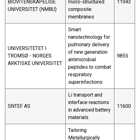
BIOVITENSKAPELIGE
micro-structured
11943
UNIVERSITET (NMBU)
composite
membranes
Smart
nanotechnology for
pulmonary delivery
UNIVERSITETET I
of new generation
TROMSØ - NORGES
9855
antimicrobial
ARKTISKE UNIVERSITET
peptides to combat
respiratory
superinfections
Li transport and
interface reactions
SNTEF AS
11600
in advanced battery
materials
Tailoring
Metallurgically