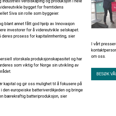
 industriell verdiskaping og produksjon i hele
videreutvikle bygget for fremtidens
fellet Siva sin rolle som byggeier.
 og blant annet fått god hjelp av Innovasjon
ere investorer for å videreutvikle selskapet.
å deres prosess for kapitalinnhenting, sier
I vårt presse
kontaktperson
om oss.
mersiell storskala produksjonskapasitet og har
urderes som viktig for Norge sin utvikling av
mrådet.
BESØK VÅ
ør kapital og gir oss mulighet til å fokusere på
n i den europeiske batteriverdikjeden og bringe
n bærekraftig batteriproduksjon, sier