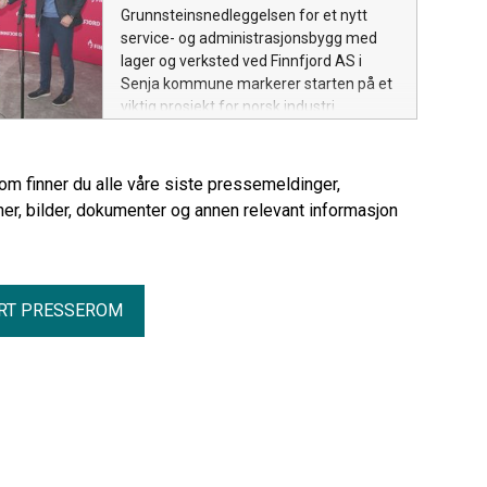
opptil 100 000 tonn årlig.
Grunnsteinsnedleggelsen for et nytt
service- og administrasjonsbygg med
lager og verksted ved Finnfjord AS i
Senja kommune markerer starten på et
viktig prosjekt for norsk industri.
rom finner du alle våre siste pressemeldinger,
er, bilder, dokumenter og annen relevant informasjon
RT PRESSEROM