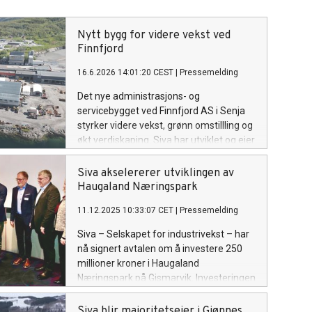
Nytt bygg for videre vekst ved
Finnfjord
16.6.2026 14:01:20 CEST
|
Pressemelding
Det nye administrasjons- og
servicebygget ved Finnfjord AS i Senja
styrker videre vekst, grønn omstillling og
økt verdiskaping. Siva har utviklet og eier
bygget, slik at Finnfjord kan prioritere
investeringer i teknologiutvikling,
Siva akselererer utviklingen av
produksjon og industriell oppskalering.
Haugaland Næringspark
11.12.2025 10:33:07 CET
|
Pressemelding
Siva – Selskapet for industrivekst – har
nå signert avtalen om å investere 250
millioner kroner i Haugaland
Næringspark på Gismarvik. Investeringen
skal sikre raskere klargjøring av tomter
og industriell infrastruktur, og dermed
Siva blir majoritetseier i Gjønnes