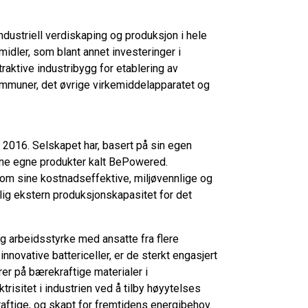
industriell verdiskaping og produksjon i hele
idler, som blant annet investeringer i
raktive industribygg for etablering av
kommuner, det øvrige virkemiddelapparatet og
 2016. Selskapet har, basert på sin egen
 sine egne produkter kalt BePowered.
nom sine kostnadseffektive, miljøvennlige og
rlig ekstern produksjonskapasitet for det
g arbeidsstyrke med ansatte fra flere
 innovative battericeller, er de sterkt engasjert
er på bærekraftige materialer i
risitet i industrien ved å tilby høyytelses
ftige, og skapt for fremtidens energibehov.