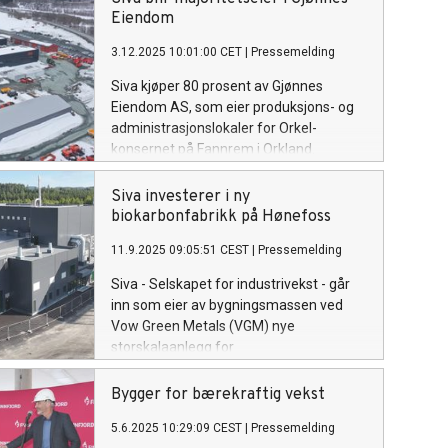
senke terskelen for
Eiendom
nye, fremtidsrettede industrietableringer.
3.12.2025 10:01:00 CET
|
Pressemelding
Siva kjøper 80 prosent av Gjønnes
Eiendom AS, som eier produksjons- og
administrasjonslokaler for Orkel-
konsernet på Fannrem i Orkland.
Siva investerer i ny
biokarbonfabrikk på Hønefoss
11.9.2025 09:05:51 CEST
|
Pressemelding
Siva - Selskapet for industrivekst - går
inn som eier av bygningsmassen ved
Vow Green Metals (VGM) nye
storskalaanlegg for
biokarbonproduksjon i Treklyngen
Industripark på Hønefoss. Anlegget blir
Bygger for bærekraftig vekst
et av Europas største av sitt slag, og vil
5.6.2025 10:29:09 CEST
|
Pressemelding
bidra til å redusere fossile utslipp med