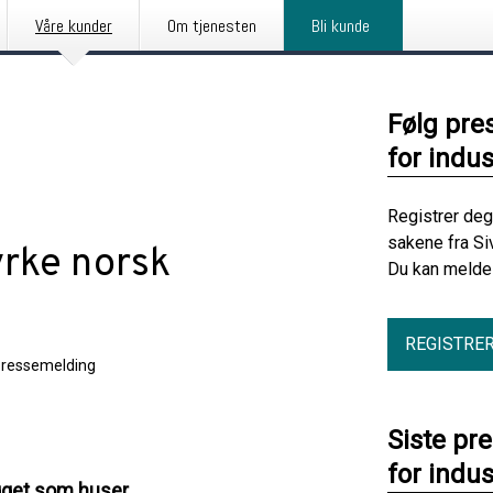
Våre kunder
Om tjenesten
Bli kunde
Følg pre
for indus
Registrer deg
sakene fra Si
yrke norsk
Du kan melde 
REGISTRE
ressemelding
Siste pr
for indus
bygget som huser