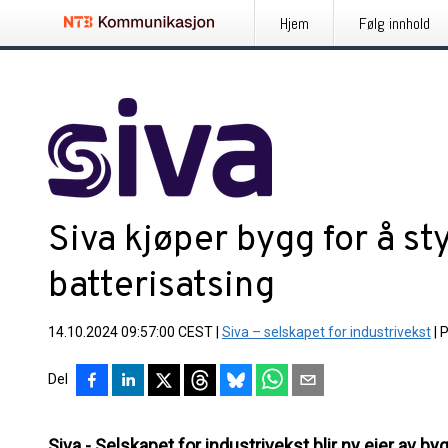
Hjem
Følg innhold
Siva kjøper bygg for å st
batterisatsing
14.10.2024 09:57:00 CEST
|
Siva – selskapet for industrivekst
|
P
Del
Siva - Selskapet for industrivekst blir ny eier av 