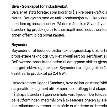
Siva - Selskapet for industrivekst
Siva er et statsforetak som bidrar til å sikre bærekraftig 
Norge. Det gjøres med en unik kombinasjon av ulike virkem
eiendom og industriparker. På den måten kan Siva tilby att
bærekraftig produksjon, i tett samspill med industrien, 
annen offentlig og privat kapital.
Beyonder
Beyonder er et ledende batteriteknologiselskap etablert i
proprietære teknologi, utviklet, kvalifisert og sertifisert
BePowered-produktene bidrar til det grønne skiftet gjen
energieffektive egenskaper. Beyonder har tilgang til en å
kvalifiserte produktet på 2,4 GWh.
Hovedkontoret ligger i Sandnes, hvor de har en mangfoldi
nasjonaliteter, og med ulik ekspertise. I tillegg til å skape
i å skape bærekraft gjennom hele verdikjeden. De fokuser
celleutformingen, med mål om å akselerere bruken av elekt
energilagringssystemer som både er moderne og bærekra