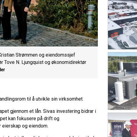
f Kristian Strømmen og eiendomssjef
ør Tove N. Ljungquist og økonomidirektør
der
andlingsrom til å utvikle sin virksomhet.
et gjennom et lån. Sivas investering bidrar i
apet kan fokusere på drift og
for eierskap og eiendom.