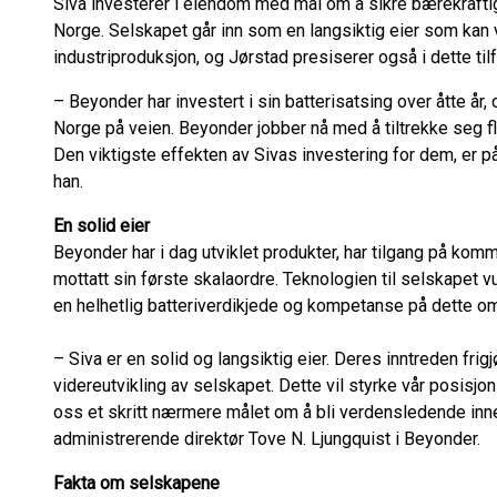
Siva investerer i eiendom med mål om å sikre bærekraftig
Norge. Selskapet går inn som en langsiktig eier som kan 
industriproduksjon, og Jørstad presiserer også i dette til
– Beyonder har investert i sin batterisatsing over åtte år,
Norge på veien. Beyonder jobber nå med å tiltrekke seg fl
Den viktigste effekten av Sivas investering for dem, er p
han.
En solid eier
Beyonder har i dag utviklet produkter, har tilgang på kom
mottatt sin første skalaordre. Teknologien til selskapet v
en helhetlig batteriverdikjede og kompetanse på dette o
– Siva er en solid og langsiktig eier. Deres inntreden frigj
videreutvikling av selskapet. Dette vil styrke vår posisjo
oss et skritt nærmere målet om å bli verdensledende inne
administrerende direktør Tove N. Ljungquist i Beyonder.
Fakta om selskapene