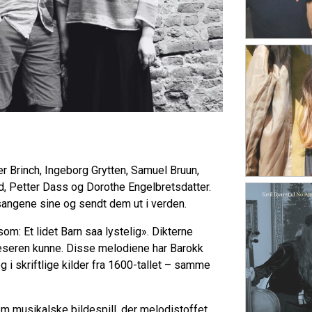
r Brinch, Ingeborg Grytten, Samuel Bruun,
, Petter Dass og Dorothe Engelbretsdatter.
 sangene sine og sendt dem ut i verden.
om: Et lidet Barn saa lystelig». Dikterne
leseren kunne. Disse melodiene har Barokk
og i skriftlige kilder fra 1600-tallet – samme
m musikalske bildespill, der melodistoffet