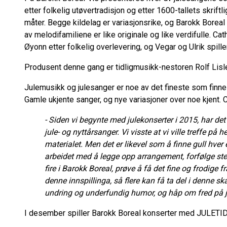
etter folkelig utøvertradisjon og etter 1600-tallets skriftl
måter. Begge kildelag er variasjonsrike, og Barokk Boreal d
av melodifamiliene er like originale og like verdifulle. Cath
Øyonn etter folkelig overlevering, og Vegar og Ulrik spill
Produsent denne gang er tidligmusikk-nestoren Rolf Lisl
Julemusikk og julesanger er noe av det fineste som finn
Gamle ukjente sanger, og nye variasjoner over noe kjent. 
- Siden vi begynte med julekonserter i 2015, har de
jule- og nyttårsanger. Vi visste at vi ville treffe på 
materialet. Men det er likevel som å finne gull hv
arbeidet med å legge opp arrangement, forfølge stem
fire i Barokk Boreal, prøve å få det fine og frodige fra
denne innspillinga, så flere kan få ta del i denne sk
undring og underfundig humor, og håp om fred på j
I desember spiller Barokk Boreal konserter med JULETID