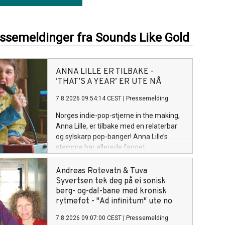
essemeldinger fra Sounds Like Gold
ANNA LILLE ER TILBAKE -
‘THAT’S A YEAR’ ER UTE NÅ
7.8.2026 09:54:14 CEST
|
Pressemelding
Norges indie-pop-stjerne in the making,
Anna Lille, er tilbake med en relaterbar
og sylskarp pop-banger! Anna Lille’s
stemme har allerede fanget
oppmerksomheten til globale
superstjerner som Justin Bieber og Billie
Andreas Rotevatn & Tuva
Eilish på nett. Og nå på sin nye singel
Syvertsen tek deg på ei sonisk
«That's a Year», synger hun om den
berg- og-dal-bane med kronisk
spesifikke følelsen av å gå ut av et
rytmefot - "Ad infinitum" ute no
forhold og lure på om det hele var
7.8.2026 09:07:00 CEST
|
Pressemelding
bortkastet tid, men så å gradvis