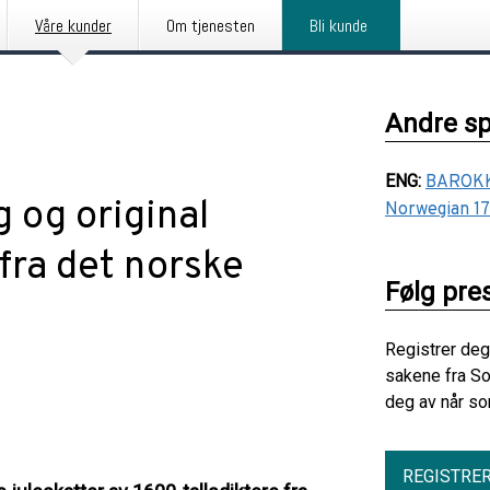
Våre kunder
Om tjenesten
Bli kunde
Andre s
ENG
:
BAROKK 
 og original
Norwegian 17
 fra det norske
Følg pre
Registrer deg
sakene fra So
deg av når so
REGISTRE