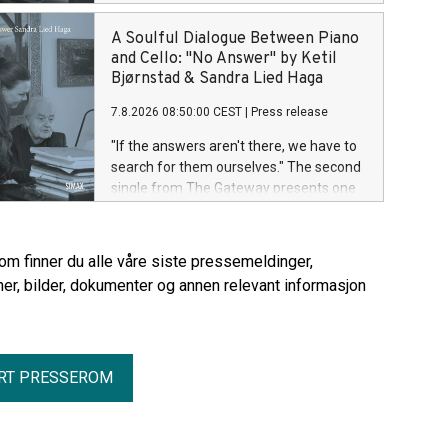
albumets mest ettertenksomme
komposisjoner. No Answer er en sjelfull
A Soulful Dialogue Between Piano
og melodisk dialog mellom piano og
and Cello: "No Answer" by Ketil
cello, der stillheten og rommet mellom
Bjørnstad & Sandra Lied Haga
tonene er like viktige som selve
7.8.2026 08:50:00 CEST
|
Press release
melodien.
"If the answers aren't there, we have to
search for them ourselves." The second
single from The Gateway presents one
of the album's most reflective
compositions. No Answer is a soulful
and lyrical dialogue between piano and
rom finner du alle våre siste pressemeldinger,
cello, where silence and the space
er, bilder, dokumenter og annen relevant informasjon
between the notes are just as important
as the melody itself.
RT PRESSEROM