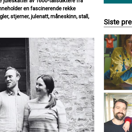
 juleskatter av 1600-tallsdiktere fra
 inneholder en fascinerende rekke
er, stjerner, julenatt, måneskinn, stall,
Siste pr