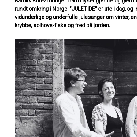
Barokk Boreal bringer fram i lyset gjemte og glemte
rundt omkring i Norge. "JULETIDE" er ute i dag, og
vidunderlige og underfulle julesanger om vinter, engl
krybbe, solhovs-fiske og fred på jorden.