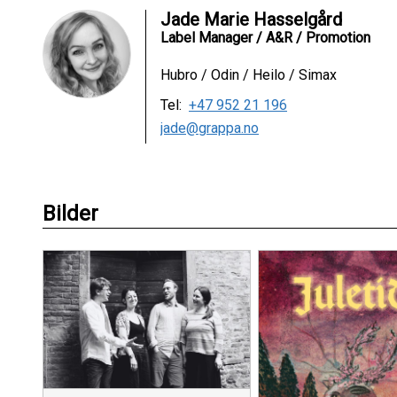
Jade Marie Hasselgård
Label Manager / A&R / Promotion
Hubro / Odin / Heilo / Simax
Tel:
+47 952 21 196
jade@grappa.no
Bilder