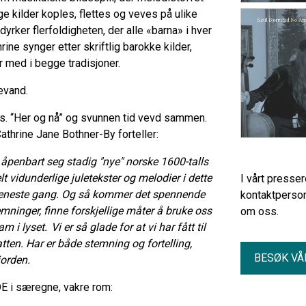
ige kilder koples, flettes og veves på ulike
yrker flerfoldigheten, der alle «barna» i hver
rine synger etter skriftlig barokke kilder,
er med i begge tradisjoner.
evand.
es. “Her og nå” og svunnen tid vevd sammen.
Cathrine Jane Bothner-By forteller:
t åpenbart seg stadig "nye" norske 1600-talls
helt vidunderlige juletekster og melodier i dette
I vårt presse
er eneste gang. Og så kommer det spennende
kontaktperson
ninger, finne forskjellige måter å bruke oss
om oss.
m i lyset. Vi er så glade for at vi har fått til
atten. Har er både stemning og fortelling,
BESØK VÅ
orden.
E i særegne, vakre rom: