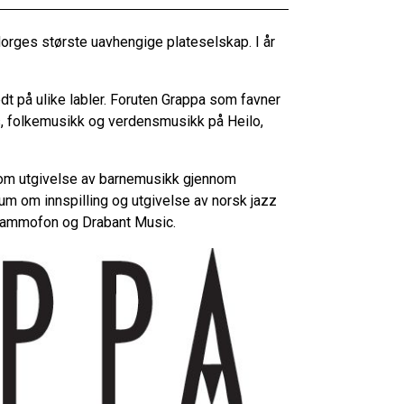
Norges største uavhengige plateselskap. I år
edt på ulike labler. Foruten Grappa som favner
s, folkemusikk og verdensmusikk på Heilo,
om utgivelse av barnemusikk gjennom
 om innspilling og utgivelse av norsk jazz
Grammofon og Drabant Music.