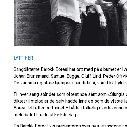
LYTT HER
Sangdikterne Barokk Boreal har tatt med på albumet er Ive
Johan Brunsmand, Samuel Bugge, Oluff Lind, Peder Offvid
De var små og store kjemper i samtida si, som fikk trykt
Til hver sang står det som oftest noe sånt som «Siungis s
diktet til melodier de selv hadde inne og som de visste 
Boreal lett etter og funnet – både i folkelig overlevering 
melodistoff fra to ulike kildelag.
På Barokk Boreal-vis presenteres hver av julesangene so