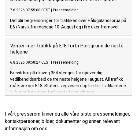
7.8.2026 07:55:00 CEST
|
Pressemelding
Det blir begrensninger for trafikken over Hålogalandsbrua på
E6 i Narvik fra mandag 10. August og i fire uker fremover.
Venter mer trafikk på E18 forbi Porsgrunn de neste
helgene
6.8.2026 09:58:27 CEST
|
Pressemelding
Brevik bru på riksveg 354 stenges for nødvendig
vedlikeholdsarbeid de tre neste helgene i august. All trafikk
må kjøre om E18. Statens vegvesen oppfordrer trafikantene
til å unngå de mest trafikkerte tidspunktene.
I vårt presserom finner du alle våre siste pressemeldinger,
kontaktpersoner, bilder, dokumenter og annen relevant
informasjon om oss.