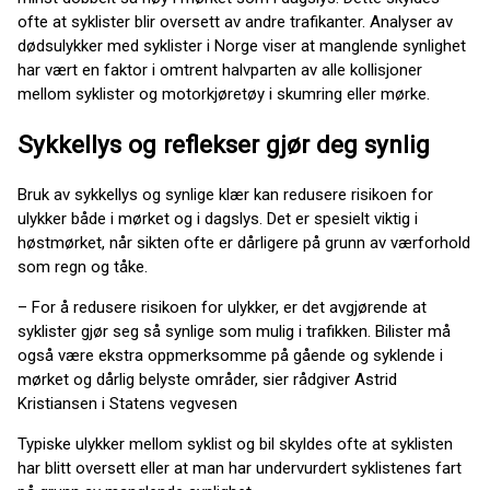
ofte at syklister blir oversett av andre trafikanter. Analyser av
dødsulykker med syklister i Norge viser at manglende synlighet
har vært en faktor i omtrent halvparten av alle kollisjoner
mellom syklister og motorkjøretøy i skumring eller mørke.
Sykkellys og reflekser gjør deg synlig
Bruk av sykkellys og synlige klær kan redusere risikoen for
ulykker både i mørket og i dagslys. Det er spesielt viktig i
høstmørket, når sikten ofte er dårligere på grunn av værforhold
som regn og tåke.
– For å redusere risikoen for ulykker, er det avgjørende at
syklister gjør seg så synlige som mulig i trafikken. Bilister må
også være ekstra oppmerksomme på gående og syklende i
mørket og dårlig belyste områder, sier rådgiver Astrid
Kristiansen i Statens vegvesen
Typiske ulykker mellom syklist og bil skyldes ofte at syklisten
har blitt oversett eller at man har undervurdert syklistenes fart