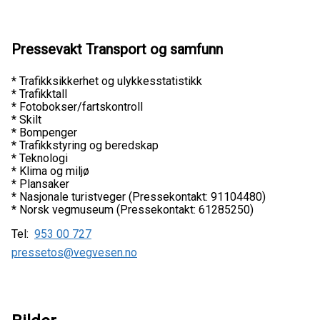
Pressevakt Transport og samfunn
* Trafikksikkerhet og ulykkesstatistikk
* Trafikktall
* Fotobokser/fartskontroll
* Skilt
* Bompenger
* Trafikkstyring og beredskap
* Teknologi
* Klima og miljø
* Plansaker
* Nasjonale turistveger (Pressekontakt: 91104480)
* Norsk vegmuseum (Pressekontakt: 61285250)
Tel:
953 00 727
pressetos@vegvesen.no