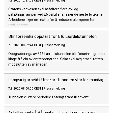
7.8.2026 12:37:02 CEST
|
Pressemelding
Statens vegvesen skal asfaltere flere av- og
påkjøringsramper ved E6 på Lillehammer de neste to ukene.
Arbeidene skjer om natta for å redusere ulempene for
trafikantene.
Blir forseinka oppstart for E16 Lærdalstunnelen
7.8.2026 08:52:41 CEST
|
Pressemelding
Oppgraderinga av E16 Lærdalstunnelen blir forseinka grunna
klage frå ein av entreprenørane. Saka skal avgjerast i retten
mot slutten av månaden.
Langvarig arbeid i Umskardtunnelen starter mandag
7.8.2026 08:00:00 CEST
|
Pressemelding
Tunnelen vil være periodevis stengt fram til advent.
Asfaltarbeid på Hålogalandsbrua de neste ukene