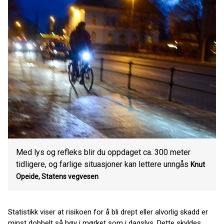
Med lys og refleks blir du oppdaget ca. 300 meter
tidligere, og farlige situasjoner kan lettere unngås
Knut
Opeide,
Statens vegvesen
Statistikk viser at risikoen for å bli drept eller alvorlig skadd er
minst dobbelt så høy i mørket som i dagslys. Dette skyldes