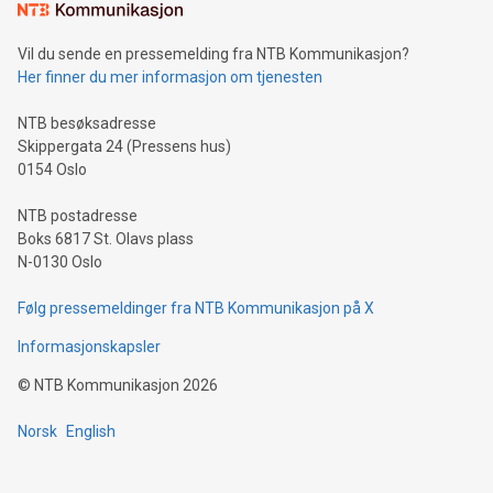
mining.Sound Money: Discover how tamper-proof currency
can enhance stability.Efficient Payment Rails: See how fast,
neutral payment systems support humanitarian
Vil du sende en pressemelding fra NTB Kommunikasjon?
projects.Carbon Footprint: Compare Bitcoin's environmental
Her finner du mer informasjon om tjenesten
impact with traditional banking. "We're excited to host this
event and dive into the critical topics of Bitcoin
NTB besøksadresse
Skippergata 24 (Pressens hus)
0154 Oslo
NTB postadresse
Boks 6817 St. Olavs plass
N-0130 Oslo
Følg pressemeldinger fra NTB Kommunikasjon på X
Informasjonskapsler
©
NTB Kommunikasjon
2026
Norsk
English