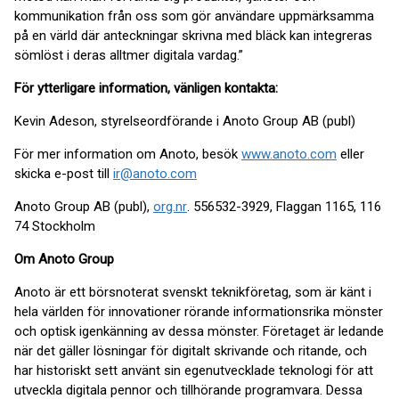
kommunikation från oss som gör användare uppmärksamma
på en värld där anteckningar skrivna med bläck kan integreras
sömlöst i deras alltmer digitala vardag.”
För ytterligare information, vänligen kontakta:
Kevin Adeson, styrelseordförande i Anoto Group AB (publ)
För mer information om Anoto, besök
www.anoto.com
eller
skicka e-post till
ir@anoto.com
Anoto Group AB (publ),
org.nr
. 556532-3929, Flaggan 1165, 116
74 Stockholm
Om Anoto Group
Anoto är ett börsnoterat svenskt teknikföretag, som är känt i
hela världen för innovationer rörande informationsrika mönster
och optisk igenkänning av dessa mönster. Företaget är ledande
när det gäller lösningar för digitalt skrivande och ritande, och
har historiskt sett använt sin egenutvecklade teknologi för att
utveckla digitala pennor och tillhörande programvara. Dessa