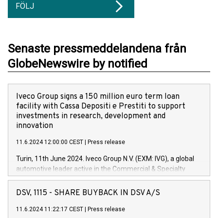
FÖLJ
Senaste pressmeddelandena från
GlobeNewswire by notified
Iveco Group signs a 150 million euro term loan
facility with Cassa Depositi e Prestiti to support
investments in research, development and
innovation
11.6.2024 12:00:00 CEST
|
Press release
Turin, 11th June 2024. Iveco Group N.V. (EXM: IVG), a global
automotive leader active in the Commercial & Specialty
Vehicles, Powertrain and related Financial Services arenas,
has successfully signed a term loan facility of 150 million
DSV, 1115 - SHARE BUYBACK IN DSV A/S
euros with Cassa Depositi e Prestiti (CDP), for the creation of
new projects in Italy dedicated to research, development and
11.6.2024 11:22:17 CEST
|
Press release