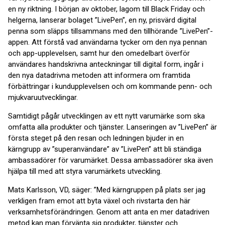
en ny riktning. I början av oktober, lagom till Black Friday och
helgerna, lanserar bolaget ”LivePen”, en ny, prisvärd digital
penna som släpps tillsammans med den tillhörande ”LivePen”-
appen. Att förstå vad användarna tycker om den nya pennan
och app-upplevelsen, samt hur den omedelbart överför
användares handskrivna anteckningar till digital form, ingår i
den nya datadrivna metoden att informera om framtida
förbättringar i kundupplevelsen och om kommande penn- och
mjukvaruutvecklingar.
Samtidigt pågår utvecklingen av ett nytt varumärke som ska
omfatta alla produkter och tjänster. Lanseringen av ”LivePen” är
första steget på den resan och ledningen bjuder in en
kärngrupp av ”superanvändare” av ”LivePen” att bli ständiga
ambassadörer för varumärket. Dessa ambassadörer ska även
hjälpa till med att styra varumärkets utveckling.
Mats Karlsson, VD, säger: ”Med kärngruppen på plats ser jag
verkligen fram emot att byta växel och rivstarta den här
verksamhetsförändringen. Genom att anta en mer datadriven
metod kan man förvänta sig produkter, tjänster och