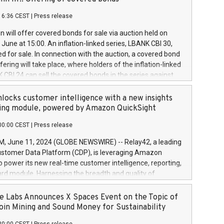
each a
 in accordance with Regulation No. 596/2014 of the
16:36 CEST
|
Press release
liament and Council of 16 April 2014 (“MAR”) (save for
 share buyback programmes set out in MAR article 5) and
 will offer covered bonds for sale via auction held on
ion Delegated Regulation (EU) 2016/1052, also referred
June at 15:00. An inflation-linked series, LBANK CBI 30,
fe Harbour rules. Trading dayNumber of shares bought
red for sale. In connection with the auction, a covered bond
 transaction priceAmount DKKAccumulated trading for
ering will take place, where holders of the inflation-linked
8,1001,023.01489,100,86026:3 June
 CBI 24 can sell the covered bonds in the series against
050.597,354,13027:4 June
ds bought in the above-mentioned auction. The clean
055.705,278,50028:6
 bonds is predefined at 99,594. Expected settlement date is
locks customer intelligence with a new insights
001,096.273,288,81029:7 June
4. Covered bonds issued by Landsbankinn are rated A+
ing module, powered by Amazon QuickSight
106.174,424,68
outlook by S&P Global Ratings. Landsbankinn Capital
00:00 CEST
|
Press release
 manage the auction. For further information, please call
30 or email verdbrefamidlun@landsbankinn.is.
June 11, 2024 (GLOBE NEWSWIRE) -- Relay42, a leading
stomer Data Platform (CDP), is leveraging Amazon
o power its new real-time customer intelligence, reporting,
rd module. Harnessing the breadth and quality of
ta, the new Insights module empowers marketing teams
 into customer behaviors and gain invaluable insights into
 Labs Announces X Spaces Event on the Topic of
nce of their marketing programs across all online, offline,
oin Mining and Sound Money for Sustainability
ned marketing channels. Preview of the Relay42 Insights