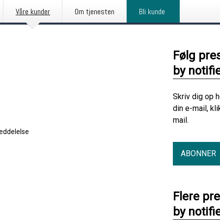
Våre kunder
Om tjenesten
Bli kunde
Følg pre
by notifi
Skriv dig op 
din e-mail, kl
mail.
eddelelse
ABONNER
Flere pr
by notifi