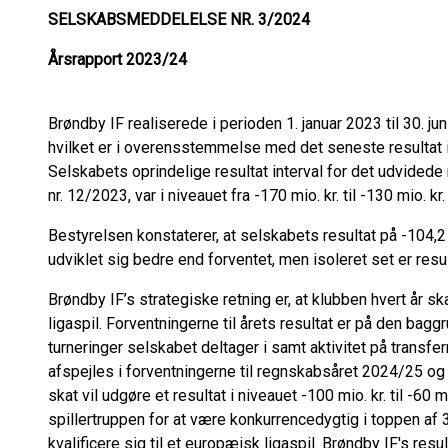
SELSKABSMEDDELELSE NR. 3/2024
Årsrapport 2023/24
Brøndby IF realiserede i perioden 1. januar 2023 til 30. juni
hvilket er i overensstemmelse med det seneste resultat in
Selskabets oprindelige resultat interval for det udvided
nr. 12/2023, var i niveauet fra -170 mio. kr. til -130 mio. kr.
Bestyrelsen konstaterer, at selskabets resultat på -104,2
udviklet sig bedre end forventet, men isoleret set er resul
Brøndby IF’s strategiske retning er, at klubben hvert år s
ligaspil. Forventningerne til årets resultat er på den bag
turneringer selskabet deltager i samt aktivitet på transf
afspejles i forventningerne til regnskabsåret 2024/25 og h
skat vil udgøre et resultat i niveauet -100 mio. kr. til -60 m
spillertruppen for at være konkurrencedygtig i toppen af
kvalificere sig til et europæisk ligaspil. Brøndby IF's re