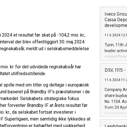
Iveco Group
Cassa Depo
developmen
 2024 et resultat før skat på -104,2 mio. kr.,
11.6.2024 12:
terval der blev offentliggjort 30. maj 2024.
Turin, 11th 
e regnskabsår, meldt ud i selskabsmeddelelse
leader activ
related Fina
facility of 1
 mio. kr. for det udvidede regnskabsår har
creation of 
DSV, 1115
tatet utilfredsstillende.
and innovati
11.6.2024 11:
Iveco Group 
kal spille med om titler og deltage i europæisk
the field of 
Company Ann
grund baseret på Brøndby IF’s præstationer i de
autonomous d
share buyba
ermarkedet. Selskabets strategiske fokus
increasing ef
No. 1104. Ac
financed inv
er forventer Brøndby IF at årets resultat før
from 24 Apri
be made by I
io. kr., da selskabet fortsat investerer i
maximum val
(EXM: IVG) i
 3F Superligaen, men samtidig ikke lykkedes at
shares, corr
business and
sultatforventning er behæftet med usikkerhed.
commenceme
Landsbanki