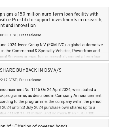
 signs a 150 million euro term loan facility with
siti e Prestiti to support investments in research,
t and innovation
00:00 CEST
|
Press release
June 2024. Iveco Group N.V. (EXM: IVG), a global automotive
e in the Commercial & Specialty Vehicles, Powertrain and
ncial Services arenas, has successfully signed a term loan
50 million euros with Cassa Depositi e Prestiti (CDP), for the
new projects in Italy dedicated to research, development
 - SHARE BUYBACK IN DSV A/S
on. In detail, through the resources made available by CDP,
22:17 CEST
|
Press release
will develop innovative technologies and architectures in
electric propulsion and further develop solutions for
ouncement No. 1115 On 24 April 2024, we initiated a
riving, digitalisation and vehicle connectivity aimed at
ck programme, as described in Company Announcement
ficiency, safety, driving comfort and productivity. The
cording to the programme, the company will in the period
estments, which will have a 5-year amortising profile, will
l 2024 until 23 July 2024 purchase own shares up to a
veco Group in Italy by the end of 2025. Iveco Group N.V.
ue of DKK 1,000 million, and no more than 1,700,000
s the home of unique people and brands that power your
esponding to 0.79% of the share capital at
 mission to advance a more sustainable society. The eight
nt of the programme. The programme has been
nn hf.: Offering of covered bonds