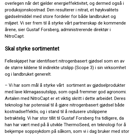
overlegen når det gjelder energieffektivitet, og dermed også i
produksjonskostnad. Den resulterer i nitrat, et høykvalitets
gjødselmiddel med store fordeler for både landbruket og
miljøet. Vi ser frem til å styrke vårt partnerskap de kommende
årene, sier Gustaf Forsberg, administrerende direktør i
NitroCapt.
Skal styrke sortimentet
Felleskjøpet har identifisert nitrogenbasert gjødsel som en av
de større kildene til indirekte utslipp (Scope 3) i sin virksomhet
og i landbruket generelt.
– Vi har som mål å styrke vårt sortiment av gjødselprodukter
med lave klimagassutslipp, som også fremmer god agronomi.
Avtalen med NitroCapt er et viktig skritt i dette arbeidet. Deres
teknologi har potensial til å gjøre nitrogenbasert gjødsel både
kostnadseffektiv, og i stand til å redusere utslippene
betraktelig. Vi har stor tillit til Gustaf Forsberg fra tidligere, da
han har vært med på å utvikle ThermoSeed, en teknologi for å
bekjempe soppsykdom på såkorn, som vi i dag bruker med stor