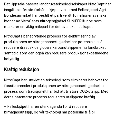
Det Uppsala-baserte landbruksteknologiselskapet NitroCapt har
inngått sin første forhåndskjøpsavtale med Felleskjøpet Agri.
Bondesamvirket har bestilt et parti verdt 10 millioner svenske
kroner av NitroCapts nitrogengjødsel SUNIFER®, noe som
markerer en viktig milepæl for det svenske selskapet.
NitroCapts banebrytende prosess for elektrifisering av
produksjonen av nitrogenbasert gjødsel har potensiale til å
redusere drastisk de globale karbonutslippene fra landbruket,
samtidig som den også kan redusere produksjonskostnadene
betydelig.
Kraftig reduksjon
NitroCapt har utviklet en teknologi som eliminerer behovet for
fossile brensler i produksjonen av nitrogenbasert gjødsel, en
prosess som tradisjonelt har bidratt til store CO2-utslipp. Med
deres patenterte prosess reduseres utslippene kraftig.
– Felleskjøpet har en sterk agenda for å redusere
klimagassutslipp, og vår teknologi har potensial til å bli