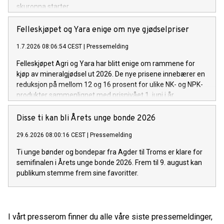
skuronna starter.
Felleskjøpet og Yara enige om nye gjødselpriser
1.7.2026 08:06:54 CEST
|
Pressemelding
Felleskjøpet Agri og Yara har blitt enige om rammene for
kjøp av mineralgjødsel ut 2026. De nye prisene innebærer en
reduksjon på mellom 12 og 16 prosent for ulike NK- og NPK-
produkter sammenlignet med prisnivået 1. juni i år.
Disse ti kan bli Årets unge bonde 2026
29.6.2026 08:00:16 CEST
|
Pressemelding
Ti unge bønder og bondepar fra Agder til Troms er klare for
semifinalen i Årets unge bonde 2026. Frem til 9. august kan
publikum stemme frem sine favoritter.
I vårt presserom finner du alle våre siste pressemeldinger,