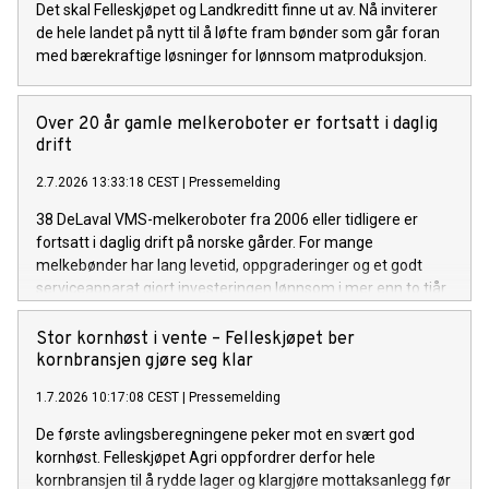
Det skal Felleskjøpet og Landkreditt finne ut av. Nå inviterer
de hele landet på nytt til å løfte fram bønder som går foran
med bærekraftige løsninger for lønnsom matproduksjon.
Over 20 år gamle melkeroboter er fortsatt i daglig
drift
2.7.2026 13:33:18 CEST
|
Pressemelding
38 DeLaval VMS-melkeroboter fra 2006 eller tidligere er
fortsatt i daglig drift på norske gårder. For mange
melkebønder har lang levetid, oppgraderinger og et godt
serviceapparat gjort investeringen lønnsom i mer enn to tiår.
Stor kornhøst i vente – Felleskjøpet ber
kornbransjen gjøre seg klar
1.7.2026 10:17:08 CEST
|
Pressemelding
De første avlingsberegningene peker mot en svært god
kornhøst. Felleskjøpet Agri oppfordrer derfor hele
kornbransjen til å rydde lager og klargjøre mottaksanlegg før