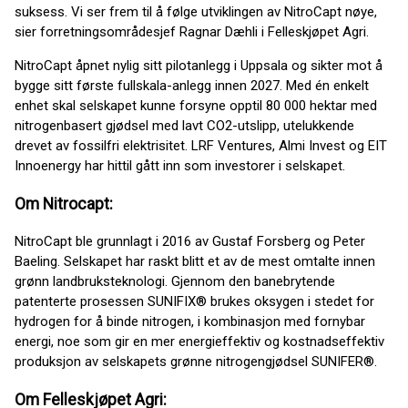
suksess. Vi ser frem til å følge utviklingen av NitroCapt nøye,
sier forretningsområdesjef Ragnar Dæhli i Felleskjøpet Agri.
NitroCapt åpnet nylig sitt pilotanlegg i Uppsala og sikter mot å
bygge sitt første fullskala-anlegg innen 2027. Med én enkelt
enhet skal selskapet kunne forsyne opptil 80 000 hektar med
nitrogenbasert gjødsel med lavt CO2-utslipp, utelukkende
drevet av fossilfri elektrisitet. LRF Ventures, Almi Invest og EIT
Innoenergy har hittil gått inn som investorer i selskapet.
Om Nitrocapt:
NitroCapt ble grunnlagt i 2016 av Gustaf Forsberg og Peter
Baeling. Selskapet har raskt blitt et av de mest omtalte innen
grønn landbruksteknologi. Gjennom den banebrytende
patenterte prosessen SUNIFIX® brukes oksygen i stedet for
hydrogen for å binde nitrogen, i kombinasjon med fornybar
energi, noe som gir en mer energieffektiv og kostnadseffektiv
produksjon av selskapets grønne nitrogengjødsel SUNIFER®.
Om Felleskjøpet Agri: