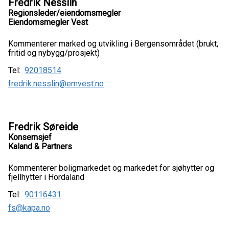
Fredrik Nesslin
Regionsleder/eiendomsmegler
Eiendomsmegler Vest
Kommenterer marked og utvikling i Bergensområdet (brukt,
fritid og nybygg/prosjekt)
Tel:
92018514
fredrik.nesslin@emvest.no
Fredrik Søreide
Konsernsjef
Kaland & Partners
Kommenterer boligmarkedet og markedet for sjøhytter og
fjellhytter i Hordaland
Tel:
90116431
fs@kapa.no