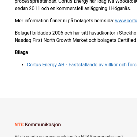
processprestandan. Cortus Energy har idag två WoodRoll®
sedan 2011 och en kommersiell anläggning i Höganäs.
Mer information finner ni på bolagets hemsida:
www.cortu
Bolaget bildades 2006 och har sitt huvudkontor i Stockhol
Nasdaq First North Growth Market och bolagets Certifie
Bilaga
Cortus Energy AB - Fastställande av villkor och för
Vil du sende en pressemelding fra NTB Kommunikasjon?