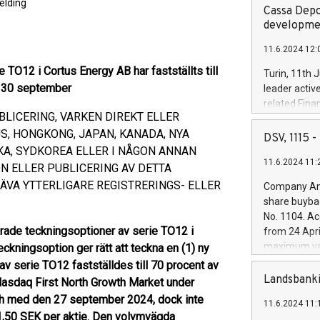
elding
Cassa Depo
developmen
11.6.2024 12:
 TO12 i Cortus Energy AB har fastställts till
Turin, 11th 
n 30 september
leader activ
related Fina
BLICERING, VARKEN DIREKT ELLER
facility of 1
US, HONGKONG, JAPAN, KANADA, NYA
creation of 
DSV, 1115
and innovati
KA, SYDKOREA ELLER I NÅGON ANNAN
11.6.2024 11:
Iveco Group 
N ELLER PUBLICERING AV DETTA
the field of 
VA YTTERLIGARE REGISTRERINGS- ELLER
Company Ann
autonomous d
share buyba
increasing ef
No. 1104. Ac
financed inv
erade teckningsoptioner av serie TO12 i
from 24 Apri
be made by I
maximum val
kningsoption ger rätt att teckna en (1) ny
(EXM: IVG) i
shares, corr
av serie TO12 fastställdes till 70 procent av
business and
commenceme
Landsbanki
asdaq First North Growth Market under
brands are 
implemented
ch med den 27 september 2024, dock inte
11.6.2024 11:
European Par
 1,50 SEK per aktie. Den volymvägda