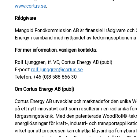
www.cortus.se
.
Rådgivare
Mangold Fondkommission AB är finansiell rådgivare och Sy
Energy i samband med nyttjandet av teckningsoptionerna
För mer information, vänligen kontakta:
Rolf Ljunggren, tf. VD, Cortus Energy AB (publ)
E-post:
rolf.ljunggren@cortus.se
Telefon: +46 (0)8 588 866 30
Om Cortus Energy AB (publ)
Cortus Energy AB utvecklar och marknadsför den unika 
på ett nytt innovativt sätt som resulterar i en rad unika fö
förgasningsteknik. Med den patenterade WoodRoll®-tekn
energilösningar för kraft-, industri- och transportapplikati
vilket gör att processen kan utnyttja lågvärdiga förnyba