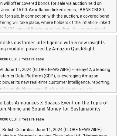
 share buyback programmes set out in MAR article 5) and
 will offer covered bonds for sale via auction held on
ion Delegated Regulation (EU) 2016/1052, also referred
June at 15:00. An inflation-linked series, LBANK CBI 30,
fe Harbour rules. Trading dayNumber of shares bought
red for sale. In connection with the auction, a covered bond
 transaction priceAmount DKKAccumulated trading for
ering will take place, where holders of the inflation-linked
8,1001,023.01489,100,86026:3 June
 CBI 24 can sell the covered bonds in the series against
050.597,354,13027:4 June
ds bought in the above-mentioned auction. The clean
055.705,278,50028:6
 bonds is predefined at 99,594. Expected settlement date is
locks customer intelligence with a new insights
001,096.273,288,81029:7 June
4. Covered bonds issued by Landsbankinn are rated A+
ing module, powered by Amazon QuickSight
106.174,424,68
outlook by S&P Global Ratings. Landsbankinn Capital
00:00 CEST
|
Press release
 manage the auction. For further information, please call
30 or email verdbrefamidlun@landsbankinn.is.
June 11, 2024 (GLOBE NEWSWIRE) -- Relay42, a leading
stomer Data Platform (CDP), is leveraging Amazon
o power its new real-time customer intelligence, reporting,
rd module. Harnessing the breadth and quality of
ta, the new Insights module empowers marketing teams
 into customer behaviors and gain invaluable insights into
 Labs Announces X Spaces Event on the Topic of
nce of their marketing programs across all online, offline,
oin Mining and Sound Money for Sustainability
ned marketing channels. Preview of the Relay42 Insights
30:00 CEST
|
Press release
re-beta version Key capabilities of the Relay42 Insights
de: Deep insights into customer behaviors: With the
British Columbia, June 11, 2024 (GLOBE NEWSWIRE) --
ghts module, marketers can ask unlimited questions about