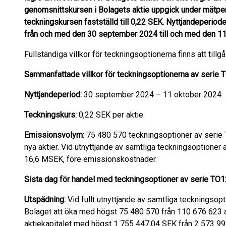
genomsnittskursen i Bolagets aktie uppgick under mätperi
teckningskursen fastställd till 0,22 SEK. Nyttjandeperiod
från och med den 30 september 2024 till och med den 11
Fullständiga villkor för teckningsoptionerna finns att til
Sammanfattade villkor för teckningsoptionerna av serie 
Nyttjandeperiod:
30 september 2024 – 11 oktober 2024.
Teckningskurs:
0,22 SEK per aktie.
Emissionsvolym:
75 480 570 teckningsoptioner av serie T
nya aktier. Vid utnyttjande av samtliga teckningsoptioner 
16,6 MSEK, före emissionskostnader.
Sista dag för handel med teckningsoptioner av serie TO1
Utspädning:
Vid fullt utnyttjande av samtliga teckningsop
Bolaget att öka med högst 75 480 570 från 110 676 623 ak
aktiekapitalet med högst 1 755 447,04 SEK från 2 573 99