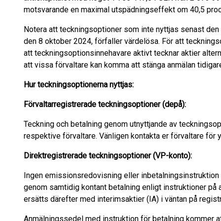
motsvarande en maximal utspädningseffekt om 40,5 procen
Notera att teckningsoptioner som inte nyttjas senast den 
den 8 oktober 2024, förfaller värdelösa. För att tecknings
att teckningsoptionsinnehavare aktivt tecknar aktier alter
att vissa förvaltare kan komma att stänga anmälan tidiga
Hur teckningsoptionerna nyttjas:
Förvaltarregistrerade teckningsoptioner (depå):
Teckning och betalning genom utnyttjande av teckningsopt
respektive förvaltare. Vänligen kontakta er förvaltare för y
Direktregistrerade teckningsoptioner (VP-konto):
Ingen emissionsredovisning eller inbetalningsinstruktion
genom samtidig kontant betalning enligt instruktioner p
ersätts därefter med interimsaktier (IA) i väntan på regis
Anmälningssedel med instruktion för betalning kommer att