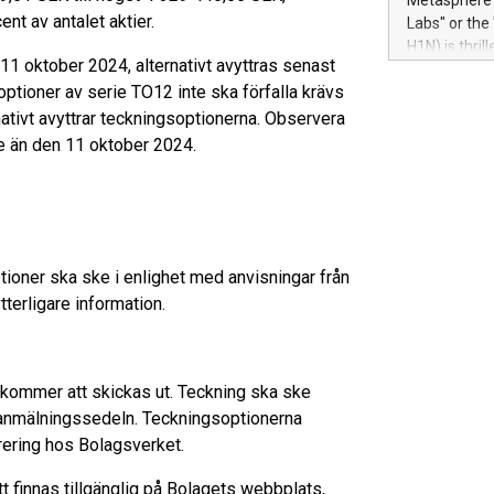
Metasphere L
their data a
t av antalet aktier.
Labs" or th
customers mo
H1N) is thri
Marketers can
11 oktober 2024, alternativt avyttras senast
Green Bitcoi
natural lang
optioner av serie TO12 inte ska förfalla krävs
2024 at 2 p.
to join the 
nativt avyttrar teckningsoptionerna. Observera
the fundame
re än den 11 oktober 2024.
how Bitcoin 
Innovations:
Bitcoin min
enhance stab
payment sys
ioner ska ske i enlighet med anvisningar från
Compare Bitc
"We're excite
tterligare information.
Bitcoin
 kommer att skickas ut. Teckning ska ske
å anmälningssedeln. Teckningsoptionerna
trering hos Bolagsverket.
 finnas tillgänglig på Bolagets webbplats,