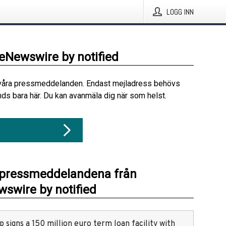
LOGG INN
beNewswire by notified
våra pressmeddelanden. Endast mejladress behövs
ds bara här. Du kan avanmäla dig när som helst.
 pressmeddelandena från
swire by notified
 signs a 150 million euro term loan facility with