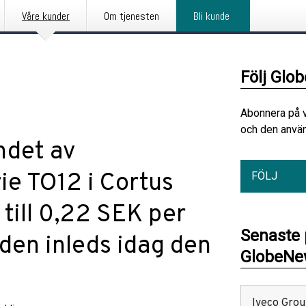
Våre kunder
Om tjenesten
Bli kunde
Följ Glo
Abonnera på 
och den använ
ndet av
ie TO12 i Cortus
FÖLJ
 till 0,22 SEK per
Senaste
den inleds idag den
GlobeNew
Iveco Group