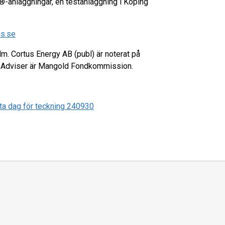
-anläggningar, en testanläggning i Köping
s.se
m. Cortus Energy AB (publ) är noterat på
d Adviser är Mangold Fondkommission.
sta dag för teckning 240930