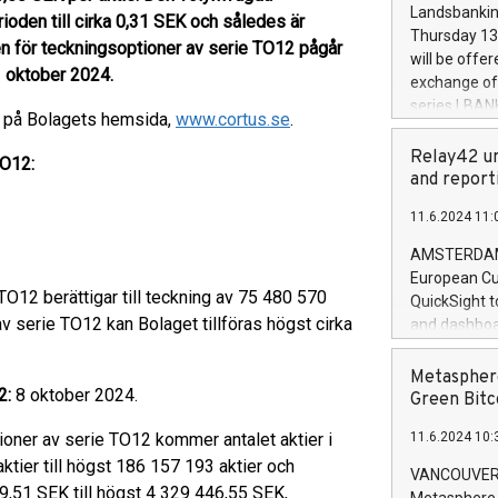
the rules on
Landsbankinn
oden till cirka 0,31 SEK och således är
the Commiss
Thursday 13 
en för teckningsoptioner av serie TO12 pågår
to as the Sa
will be offe
backAverage
 oktober 2024.
exchange off
days 1-2547
series LBANK
lgå på Bolagets hemsida,
www.cortus.se
.
20247,0001,
covered bon
20245,0001,
price of the
Relay42 un
TO12:
June20243,0
20 June 202
and report
20244,0001,
with stable 
11.6.2024 11:
Markets will
+354 410 73
AMSTERDAM, 
European Cu
O12 berättigar till teckning av 75 480 570
QuickSight t
av serie TO12 kan Bolaget tillföras högst cirka
and dashboa
customer da
to dive deep
Metasphere
2:
8 oktober 2024.
the performa
Green Bitc
paid, and ow
tioner av serie TO12 kommer antalet aktier i
11.6.2024 10:
module, in p
tier till högst 186 157 193 aktier och
module inclu
VANCOUVER, 
Relay42 Insi
9,51 SEK till högst 4 329 446,55 SEK,