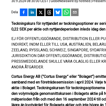
30.9.2024 08:30:00 CEST
|
GlobeNewswire by notified
|
Pressem
Dela
Teckningskurs för nyttjandet av teckningsoptioner av serie
0,22 SEK per aktie och nyttjandeperioden inleds idag de
EJ FÖR OFFENTLIGGÖRANDE, DISTRIBUTION ELLER PU
INDIREKT, INOM ELLER TILL USA, AUSTRALIEN, BELAR
ZEELAND, RYSSLAND, SCHWEIZ, SINGAPORE, SYDAFRI
JURISDIKTION DÄR OFFENTLIGGÖRANDE, DISTRIBUTIO
PRESSMEDDELANDE SKULLE VARA OLAGLIG ELLER KRÄ
ANDRA ÅTGÄRDER.
Cortus Energy AB (”Cortus Energy” eller ”Bolaget”) emitt
samband med en företrädesemission i april 2024. Varje tec
aktie i Bolaget. Teckningskursen för teckningsoptionerna 
den volymvägda genomsnittskursen i Bolagets aktie på N
mätperioden från och med den 16 september 2024 till o
lägre än kvotvärdet för Bolagets aktier och inte högre än