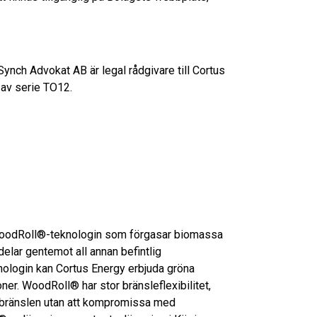
nch Advokat AB är legal rådgivare till Cortus
 av serie TO12.
WoodRoll®-teknologin som förgasar biomassa
rdelar gentemot all annan befintlig
ologin kan Cortus Energy erbjuda gröna
oner. WoodRoll® har stor bränsleflexibilitet,
ra bränslen utan att kompromissa med