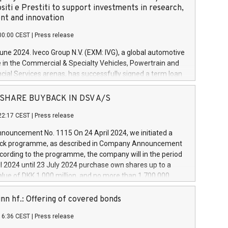
siti e Prestiti to support investments in research,
t and innovation
00:00 CEST
|
Press release
June 2024. Iveco Group N.V. (EXM: IVG), a global automotive
e in the Commercial & Specialty Vehicles, Powertrain and
ncial Services arenas, has successfully signed a term loan
50 million euros with Cassa Depositi e Prestiti (CDP), for the
new projects in Italy dedicated to research, development
 - SHARE BUYBACK IN DSV A/S
on. In detail, through the resources made available by CDP,
22:17 CEST
|
Press release
will develop innovative technologies and architectures in
electric propulsion and further develop solutions for
ouncement No. 1115 On 24 April 2024, we initiated a
riving, digitalisation and vehicle connectivity aimed at
ck programme, as described in Company Announcement
ficiency, safety, driving comfort and productivity. The
cording to the programme, the company will in the period
estments, which will have a 5-year amortising profile, will
l 2024 until 23 July 2024 purchase own shares up to a
veco Group in Italy by the end of 2025. Iveco Group N.V.
ue of DKK 1,000 million, and no more than 1,700,000
s the home of unique people and brands that power your
esponding to 0.79% of the share capital at
 mission to advance a more sustainable society. The eight
nt of the programme. The programme has been
nn hf.: Offering of covered bonds
each a
 in accordance with Regulation No. 596/2014 of the
16:36 CEST
|
Press release
liament and Council of 16 April 2014 (“MAR”) (save for