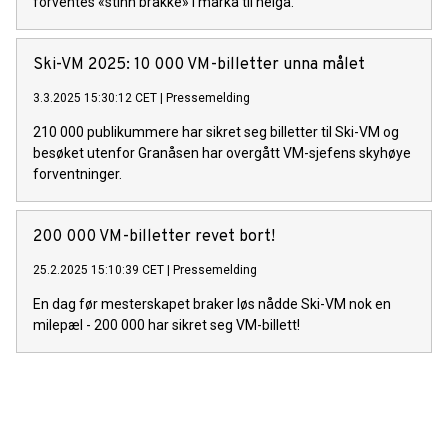
forventes «stinn brakke» i marka til helga.
Ski-VM 2025: 10 000 VM-billetter unna målet
3.3.2025 15:30:12 CET
|
Pressemelding
210 000 publikummere har sikret seg billetter til Ski-VM og
besøket utenfor Granåsen har overgått VM-sjefens skyhøye
forventninger.
200 000 VM-billetter revet bort!
25.2.2025 15:10:39 CET
|
Pressemelding
En dag før mesterskapet braker løs nådde Ski-VM nok en
milepæl - 200 000 har sikret seg VM-billett!