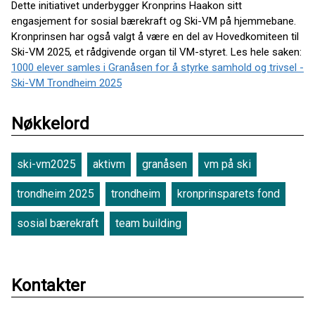
Dette initiativet underbygger Kronprins Haakon sitt
engasjement for sosial bærekraft og Ski-VM på hjemmebane.
Kronprinsen har også valgt å være en del av Hovedkomiteen til
Ski-VM 2025, et rådgivende organ til VM-styret. Les hele saken:
1000 elever samles i Granåsen for å styrke samhold og trivsel -
Ski-VM Trondheim 2025
Nøkkelord
ski-vm2025
aktivm
granåsen
vm på ski
trondheim 2025
trondheim
kronprinsparets fond
sosial bærekraft
team building
Kontakter