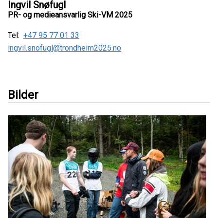
Ingvil Snøfugl
PR- og medieansvarlig Ski-VM 2025
Tel:
+47 95 77 01 33
ingvil.snofugl@trondheim2025.no
Bilder