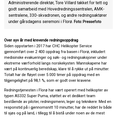
Administrerende direktør, Tore Villard takket for tett og
godt samarbeid med Hovedredningssentralen, AMK-
sentralene, 330-skvadronen, og andre redningsaktører
under gårsdagens seremoni i Florø.
Foto: Pressefoto
Over syv år med krevende redningsoppdrag
Siden oppstarten i 2017 har CHC Helikopter Service
gjennomført over 2 400 oppdrag fra basen i Florø, inkludert
medisinske evakueringer og søk- og redningsaksjoner under
ekstreme værforhold langs norskekysten. Mannskapene har
vært på kontinuerlig beredskap, klare til å rykke ut på minutter.
Totalt har de fløyet over 5 000 timer på oppdrag med en
tilgjengelighet på 98,1 %, som er godt over kravene.
Redningstjenesten i Florø har vært operert med helikopter av
typen AS332 Super Puma, støttet av et dedikert team
bestående av piloter, redningsmenn, leger og teknikere. Med en
responstid på i gjennomsnitt 10 minutter, har de reddet liv både
til sjøs og på land, i tillegg til å bistå under noen av de mest