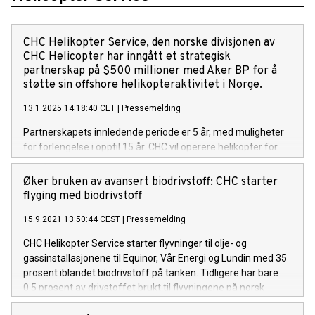
CHC Helikopter Service, den norske divisjonen av
CHC Helicopter har inngått et strategisk
partnerskap på $500 millioner med Aker BP for å
støtte sin offshore helikopteraktivitet i Norge.
13.1.2025 14:18:40 CET
|
Pressemelding
Partnerskapets innledende periode er 5 år, med muligheter
for forlengelse i opptil 15 år. CHC vil operere helikopter for
Aker BP fra sine baser på Sola og Valhall, inkludert tre
Sikorsky S-92 og tre Leonardo AW189.
Øker bruken av avansert biodrivstoff: CHC starter
flyging med biodrivstoff
15.9.2021 13:50:44 CEST
|
Pressemelding
CHC Helikopter Service starter flyvninger til olje- og
gassinstallasjonene til Equinor, Vår Energi og Lundin med 35
prosent iblandet biodrivstoff på tanken. Tidligere har bare
0,5 prosent av drivstoffet brukt til flyvningene på norsk
sokkel vært avansert biodrivstoff.