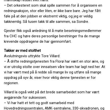
mannskap reddet livet hans.
– Det orkesteret som skal spille sammen for å organisere en
redningsaksjon, stor eller liten, er ikke bare bare. Jeg har fått
føle på at den jobben er ekstremt viktig, og jeg er veldig
takknemlig. Så tusen takk til alle sammen, sa Sondre.
Gjester fikk også anledning til å møte besetningsmedlemmer
fra CHC og høre deres personlige beretninger fra de mange
krevende oppdragene de har gjennomført.
Takker av med stolthet
Avslutningsvis uttrykte Tore Villard:
– Å drifte redningstjenesten fra Florø har vært en stor ære, og
vi er utrolig stolte over innsatsen våre team har lagt ned her. At
vi har vært med på å redde så mange liv og utføre så mange
oppdrag på syv år, viser hvor viktig denne tjenesten er for
regionen.
Villard la også vekt på det brede samarbeidet som har vært
avgjørende for suksessen.
– Vi har hatt et tett og godt samarbeid med
Hovedredningssentralen, AMK-sentralene, 330-skvadronen, og