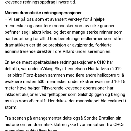
krevende redningsoppdrag i nyere tid.
Minnes dramatiske redningsoperasjoner
– Vi ser på oss som et avansert verktøy for å hjelpe
mennesker og assistere mennesker som av ulike grunner
befinner seg i akutt krise, og det er mange sterke minner som
har festet seg for alltid hos besetningsmedlemmer som står i
dramatikken der tid og presisjon er avgjørende, forklarte
administrerende direktør Tore Villard under seremonien.
En av de mest spektakulære redningsaksjonene CHC har
deltatt i, var under «Viking Sky»-hendelsen i Hustadvika i 2019.
Her bidro Florø-basen sammen med flere andre helikoptre til å
evakuere nesten 500 mennesker under ekstremvær med 10-15
meter høye bølger. Tilsvarende krevende operasjoner har
inkludert aksjoner ved fjelltopper som Galdhøpiggen og berging
av skip som «Eemslift Hendrika», der mannskapet ble evakuert i
storm.
Fra scenen på arrangementet delte også Sondre Brattlien sin
historie om en dramatisk klatreulykke hvor innsatsen fra CHCs