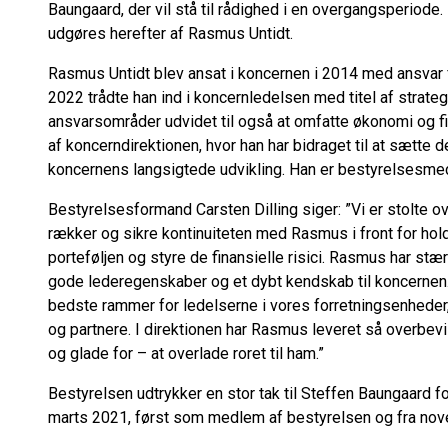
Baungaard, der vil stå til rådighed i en overgangsperiode
udgøres herefter af Rasmus Untidt.
Rasmus Untidt blev ansat i koncernen i 2014 med ansvar for
2022 trådte han ind i koncernledelsen med titel af strate
ansvarsområder udvidet til også at omfatte økonomi og f
af koncerndirektionen, hvor han har bidraget til at sætte 
koncernens langsigtede udvikling. Han er bestyrelsesmed
Bestyrelsesformand Carsten Dilling siger: ”Vi er stolte o
rækker og sikre kontinuiteten med Rasmus i front for ho
porteføljen og styre de finansielle risici. Rasmus har st
gode lederegenskaber og et dybt kendskab til koncernen
bedste rammer for ledelserne i vores forretningsenheder,
og partnere. I direktionen har Rasmus leveret så overbevi
og glade for – at overlade roret til ham.”
Bestyrelsen udtrykker en stor tak til Steffen Baungaard 
marts 2021, først som medlem af bestyrelsen og fra no