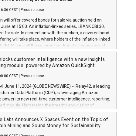
each a
 in accordance with Regulation No. 596/2014 of the
16:36 CEST
|
Press release
liament and Council of 16 April 2014 (“MAR”) (save for
 share buyback programmes set out in MAR article 5) and
 will offer covered bonds for sale via auction held on
ion Delegated Regulation (EU) 2016/1052, also referred
June at 15:00. An inflation-linked series, LBANK CBI 30,
fe Harbour rules. Trading dayNumber of shares bought
red for sale. In connection with the auction, a covered bond
 transaction priceAmount DKKAccumulated trading for
ering will take place, where holders of the inflation-linked
8,1001,023.01489,100,86026:3 June
 CBI 24 can sell the covered bonds in the series against
050.597,354,13027:4 June
ds bought in the above-mentioned auction. The clean
055.705,278,50028:6
 bonds is predefined at 99,594. Expected settlement date is
locks customer intelligence with a new insights
001,096.273,288,81029:7 June
4. Covered bonds issued by Landsbankinn are rated A+
ing module, powered by Amazon QuickSight
106.174,424,68
outlook by S&P Global Ratings. Landsbankinn Capital
00:00 CEST
|
Press release
 manage the auction. For further information, please call
30 or email verdbrefamidlun@landsbankinn.is.
June 11, 2024 (GLOBE NEWSWIRE) -- Relay42, a leading
stomer Data Platform (CDP), is leveraging Amazon
o power its new real-time customer intelligence, reporting,
rd module. Harnessing the breadth and quality of
ta, the new Insights module empowers marketing teams
 into customer behaviors and gain invaluable insights into
 Labs Announces X Spaces Event on the Topic of
nce of their marketing programs across all online, offline,
oin Mining and Sound Money for Sustainability
ned marketing channels. Preview of the Relay42 Insights