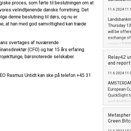
brands are 
tegiske proces, som førte til beslutningen om at
implemented
 vores velindtjenende danske forretning. Det
11.6.2024 11:
European Par
ølge denne beslutning til dørs, og nu er
the rules on
Landsbankinn
the Commiss
emme, at han med god samvittighed kan træde
Thursday 13 
to as the Sa
will be offe
backAverage
exchange off
days 1-2547
nans overtages af nuværende
series LBANK
20247,0001,
nansdirektør (CFO) og har 15 års erfaring
covered bon
20245,0001,
projekttunge, børsnoterede selskaber.
price of the
Relay42 un
June20243,0
20 June 202
and report
20244,0001,
with stable 
11.6.2024 11:
Markets will
CEO Rasmus Untidt kan ske på telefon +45 31
+354 410 73
AMSTERDAM, 
European Cu
QuickSight t
and dashboa
customer da
to dive deep
Metasphere
the performa
Green Bitc
paid, and ow