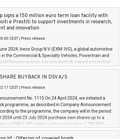
 signs a 150 million euro term loan facility with
siti e Prestiti to support investments in research,
t and innovation
00:00 CEST
|
Press release
June 2024. Iveco Group N.V. (EXM: IVG), a global automotive
e in the Commercial & Specialty Vehicles, Powertrain and
ncial Services arenas, has successfully signed a term loan
50 million euros with Cassa Depositi e Prestiti (CDP), for the
new projects in Italy dedicated to research, development
 - SHARE BUYBACK IN DSV A/S
on. In detail, through the resources made available by CDP,
22:17 CEST
|
Press release
will develop innovative technologies and architectures in
electric propulsion and further develop solutions for
ouncement No. 1115 On 24 April 2024, we initiated a
riving, digitalisation and vehicle connectivity aimed at
ck programme, as described in Company Announcement
ficiency, safety, driving comfort and productivity. The
cording to the programme, the company will in the period
estments, which will have a 5-year amortising profile, will
l 2024 until 23 July 2024 purchase own shares up to a
veco Group in Italy by the end of 2025. Iveco Group N.V.
ue of DKK 1,000 million, and no more than 1,700,000
s the home of unique people and brands that power your
esponding to 0.79% of the share capital at
 mission to advance a more sustainable society. The eight
nt of the programme. The programme has been
nn hf.: Offering of covered bonds