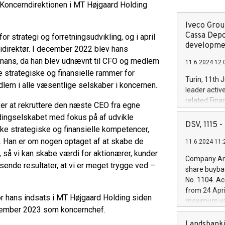
. Koncerndirektionen i MT Højgaard Holding
Iveco Group
Cassa Depo
 strategi og forretningsudvikling, og i april
developmen
gidirektør. I december 2022 blev hans
inans, da han blev udnævnt til CFO og medlem
11.6.2024 12:
de strategiske og finansielle rammer for
Turin, 11th 
lem i alle væsentlige selskaber i koncernen.
leader activ
related Fina
ver at rekruttere den næste CEO fra egne
facility of 1
ldingselskabet med fokus på af udvikle
creation of 
DSV, 1115
ærke strategiske og finansielle kompetencer,
and innovati
. Han er om nogen optaget af at skabe de
11.6.2024 11:
Iveco Group 
 så vi kan skabe værdi for aktionærer, kunder
the field of 
Company Ann
autonomous d
sende resultater, at vi er meget trygge ved –
share buyba
increasing ef
No. 1104. Ac
financed inv
from 24 Apri
be made by I
for hans indsats i MT Højgaard Holding siden
maximum val
(EXM: IVG) i
vember 2023 som koncernchef.
shares, corr
business and
commenceme
Landsbanki