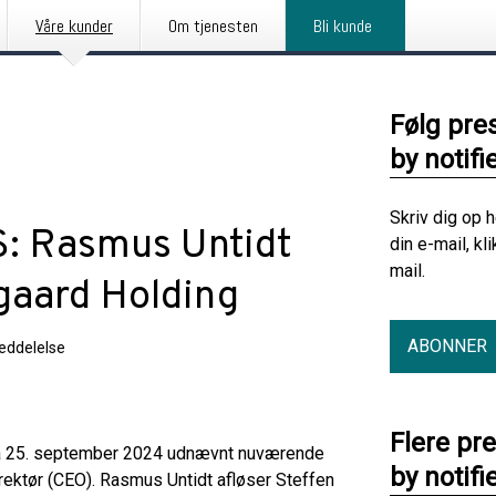
Våre kunder
Om tjenesten
Bli kunde
Følg pre
by notifi
Skriv dig op 
S: Rasmus Untidt
din e-mail, kl
mail.
gaard Holding
ABONNER
eddelelse
Flere pr
fra 25. september 2024 udnævnt nuværende
by notifi
irektør (CEO). Rasmus Untidt afløser Steffen