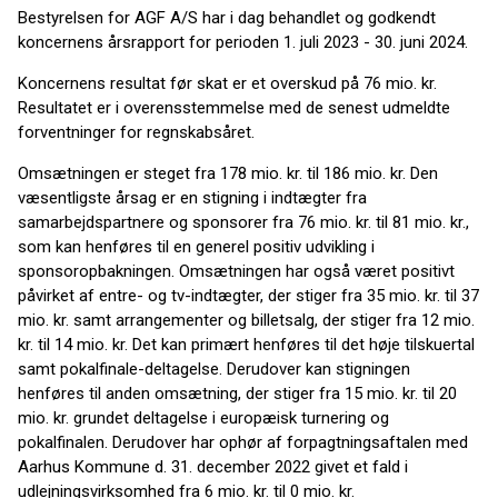
Bestyrelsen for AGF A/S har i dag behandlet og godkendt
koncernens årsrapport for perioden 1. juli 2023 - 30. juni 2024.
Koncernens resultat før skat er et overskud på 76 mio. kr.
Resultatet er i overensstemmelse med de senest udmeldte
forventninger for regnskabsåret.
Omsætningen er steget fra 178 mio. kr. til 186 mio. kr. Den
væsentligste årsag er en stigning i indtægter fra
samarbejdspartnere og sponsorer fra 76 mio. kr. til 81 mio. kr.,
som kan henføres til en generel positiv udvikling i
sponsoropbakningen. Omsætningen har også været positivt
påvirket af entre- og tv-indtægter, der stiger fra 35 mio. kr. til 37
mio. kr. samt arrangementer og billetsalg, der stiger fra 12 mio.
kr. til 14 mio. kr. Det kan primært henføres til det høje tilskuertal
samt pokalfinale-deltagelse. Derudover kan stigningen
henføres til anden omsætning, der stiger fra 15 mio. kr. til 20
mio. kr. grundet deltagelse i europæisk turnering og
pokalfinalen. Derudover har ophør af forpagtningsaftalen med
Aarhus Kommune d. 31. december 2022 givet et fald i
udlejningsvirksomhed fra 6 mio. kr. til 0 mio. kr.