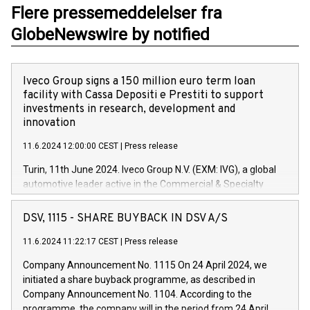
Flere pressemeddelelser fra
GlobeNewswire by notified
Iveco Group signs a 150 million euro term loan
facility with Cassa Depositi e Prestiti to support
investments in research, development and
innovation
11.6.2024 12:00:00 CEST
|
Press release
Turin, 11th June 2024. Iveco Group N.V. (EXM: IVG), a global
automotive leader active in the Commercial & Specialty
Vehicles, Powertrain and related Financial Services arenas,
has successfully signed a term loan facility of 150 million
DSV, 1115 - SHARE BUYBACK IN DSV A/S
euros with Cassa Depositi e Prestiti (CDP), for the creation of
new projects in Italy dedicated to research, development and
11.6.2024 11:22:17 CEST
|
Press release
innovation. In detail, through the resources made available
Company Announcement No. 1115 On 24 April 2024, we
by CDP, Iveco Group will develop innovative technologies and
initiated a share buyback programme, as described in
architectures in the field of electric propulsion and further
Company Announcement No. 1104. According to the
develop solutions for autonomous driving, digitalisation and
programme, the company will in the period from 24 April