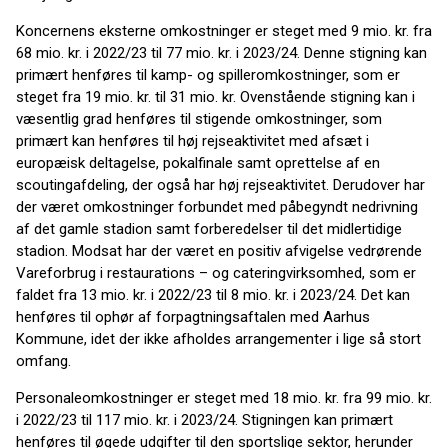
Koncernens eksterne omkostninger er steget med 9 mio. kr. fra
68 mio. kr. i 2022/23 til 77 mio. kr. i 2023/24. Denne stigning kan
primært henføres til kamp- og spilleromkostninger, som er
steget fra 19 mio. kr. til 31 mio. kr. Ovenstående stigning kan i
væsentlig grad henføres til stigende omkostninger, som
primært kan henføres til høj rejseaktivitet med afsæt i
europæisk deltagelse, pokalfinale samt oprettelse af en
scoutingafdeling, der også har høj rejseaktivitet. Derudover har
der været omkostninger forbundet med påbegyndt nedrivning
af det gamle stadion samt forberedelser til det midlertidige
stadion. Modsat har der været en positiv afvigelse vedrørende
Vareforbrug i restaurations – og cateringvirksomhed, som er
faldet fra 13 mio. kr. i 2022/23 til 8 mio. kr. i 2023/24. Det kan
henføres til ophør af forpagtningsaftalen med Aarhus
Kommune, idet der ikke afholdes arrangementer i lige så stort
omfang.
Personaleomkostninger er steget med 18 mio. kr. fra 99 mio. kr.
i 2022/23 til 117 mio. kr. i 2023/24. Stigningen kan primært
henføres til øgede udgifter til den sportslige sektor, herunder