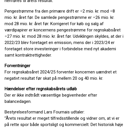
henføres til årets resultat.
Pengestrømme fra den primære drift er ÷2 mio. kr. mod ÷8
mio. kr. året før. De samlede pengestrømme er ÷26 mio. kr.
mod 28 mio. kr. året før. Korrigeret for køb og salg af
værdipapirer er koncernens pengestrømme for regnskabsåret
÷27 mio. kr. mod 28 mio. kr. året før. Udviklingen skyldes, at der i
2022/23 blev foretaget en emission, mens der i 2023/24 er
foretaget store investeringer i forbindelse med nyt akademi
samt kontraktrettigheder.
Forventninger
For regnskabsåret 2024/25 forventer koncernen uændret et
negativt resultat før skat på mellem 20 og 40 mio. kr.
Hændelser efter regnskabsårets udløb
Der er ikke indtrådt væsentlige begivenheder efter
balancedagen.
Bestyrelsesformand Lars Fournais udtaler:
”Årets resultat er meget tilfredsstillende og vidner om, at vi er
på rette spor både sportsligt og kommercielt. Det historisk høje