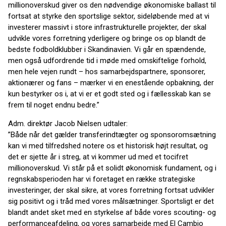
millionoverskud giver os den nødvendige økonomiske ballast til
fortsat at styrke den sportslige sektor, sideløbende med at vi
investerer massivt i store infrastrukturelle projekter, der skal
udvikle vores forretning yderligere og bringe os op blandt de
bedste fodboldklubber i Skandinavien. Vi går en spændende,
men også udfordrende tid i møde med omskiftelige forhold,
men hele vejen rundt – hos samarbejdspartnere, sponsorer,
aktionærer og fans – mærker vi en enestående opbakning, der
kun bestyrker os i, at vi er et godt sted og i fællesskab kan se
frem til noget endnu bedre.”
Adm. direktør Jacob Nielsen udtaler:
”Både når det gælder transferindtægter og sponsoromsætning
kan vi med tilfredshed notere os et historisk højt resultat, og
det er sjette år i streg, at vi kommer ud med et tocifret
millionoverskud. Vi står på et solidt økonomisk fundament, og i
regnskabsperioden har vi foretaget en række strategiske
investeringer, der skal sikre, at vores forretning fortsat udvikler
sig positivt og i tråd med vores målsætninger. Sportsligt er det
blandt andet sket med en styrkelse af både vores scouting- og
performanceafdeling, og vores samarbejde med El Cambio