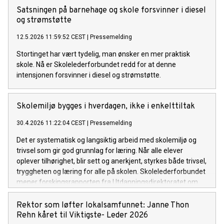
Satsningen på barnehage og skole forsvinner i diesel
og strømstøtte
12.5.2026 11:59:52 CEST
|
Pressemelding
Stortinget har vært tydelig, man ønsker en mer praktisk
skole. Nå er Skolelederforbundet redd for at denne
intensjonen forsvinner i diesel og strømstøtte.
Skolemiljø bygges i hverdagen, ikke i enkelttiltak
30.4.2026 11:22:04 CEST
|
Pressemelding
Det er systematisk og langsiktig arbeid med skolemiljø og
trivsel som gir god grunnlag for læring. Når alle elever
oplever tilhørighet, blir sett og anerkjent, styrkes både trivsel,
tryggheten og læring for alle på skolen. Skolelederforbundet
mener forskingsrapporten fra Utdanningsdirektoratet om
trivsel understreker et tydelig behov: Skolene må ha rektor
og ledelse som gis rom og mulighet til nok ansatte og en
Rektor som løfter lokalsamfunnet: Janne Thon
økonomi som gjør det mulig å sikre trivsel og læring. UDIRS
Rehn kåret til Viktigste- Leder 2026