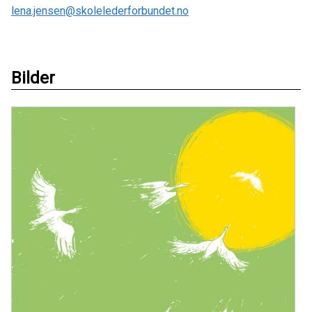
lena.jensen@skolelederforbundet.no
Bilder