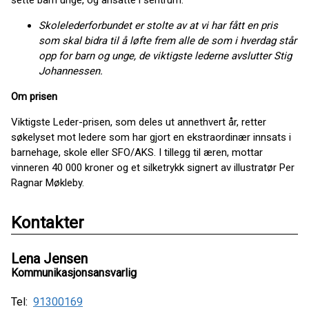
sette barn unge, og ansatte i sentrum.
Skolelederforbundet er stolte av at vi har fått en pris
som skal bidra til å løfte frem alle de som i hverdag står
opp for barn og unge, de viktigste lederne avslutter Stig
Johannessen.
Om prisen
Viktigste Leder-prisen, som deles ut annethvert år, retter
søkelyset mot ledere som har gjort en ekstraordinær innsats i
barnehage, skole eller SFO/AKS. I tillegg til æren, mottar
vinneren 40 000 kroner og et silketrykk signert av illustratør Per
Ragnar Møkleby.
Kontakter
Lena Jensen
Kommunikasjonsansvarlig
Tel:
91300169