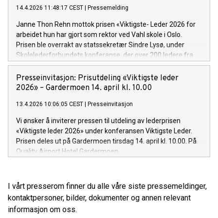
nye rapport viser at elevenes sosiale relasjoner og livet
14.4.2026 11:48:17 CEST
|
Pressemelding
hjemme er grunnleggende for trivselen i skolen.
Janne Thon Rehn mottok prisen «Viktigste- Leder 2026 for
arbeidet hun har gjort som rektor ved Vahl skole i Oslo.
Prisen ble overrakt av statssekretær Sindre Lysø, under
Skolelederforbundets konferanse, der over 200 ledere fra
barnehage og skole var samlet.
Presseinvitasjon: Prisutdeling «Viktigste leder
2026» – Gardermoen 14. april kl. 10.00
13.4.2026 10:06:05 CEST
|
Presseinvitasjon
Vi ønsker å inviterer pressen til utdeling av lederprisen
«Viktigste leder 2026» under konferansen Viktigste Leder.
Prisen deles ut på Gardermoen tirsdag 14. april kl. 10.00. På
Quality Airport Hotel Gardermoen
I vårt presserom finner du alle våre siste pressemeldinger,
kontaktpersoner, bilder, dokumenter og annen relevant
informasjon om oss.