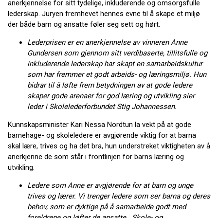
anerkjennelse for sitt tydelige, inkluderende og omsorgsfulle
lederskap. Juryen fremhevet hennes evne til å skape et miljø
der både barn og ansatte føler seg sett og hørt.
Lederprisen er en anerkjennelse av vinneren
Anne
Gundersen
som gjennom sitt verdibaserte, tillitsfulle og
inkluderende lederskap har skapt en samarbeidskultur
som har fremmer et godt arbeids- og læringsmiljø. Hun
bidrar til å løfte frem betydningen av at gode ledere
skaper gode arenaer for god læring og utvikling sier
leder i Skolelederforbundet Stig Johannessen.
Kunnskapsminister Kari Nessa Nordtun la vekt på at gode
barnehage- og skoleledere er avgjørende viktig for at barna
skal lære, trives og ha det bra, hun understreket viktigheten av å
anerkjenne de som står i frontlinjen for barns læring og
utvikling.
Ledere som Anne er avgjørende for at barn og unge
trives og lærer. Vi trenger ledere som ser barna og deres
behov, som er dyktige på å samarbeide godt med
foreldrene og løfter de ansatte. Skole- og