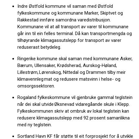
Indre Østfold kommune vil saman med Østfold
fylkeskommune og kommunane Marker, Skiptvet og
Rakkestad innføre samordna varedistribusjon.
Kommunane vil at all transport av varer til kommunane
går inn til ein felles terminal. Då kan transportmengda og
tilhøyrande klimagassutslepp for transport av varer
reduserast betydeleg.
Ringerike kommune skal saman med kommunane Asker,
Bærum, Ullensaker, Krødsherad, Aurskog-Høland,
Lillestrøm, Lørenskog, Nittedal og Drammen tilby meir
klimavennleg mat og redusere matsvinn i helse- og
omsorgssektoren.
Rogaland fylkeskommune vil gjenbruke gammal teglstein
når dei skal utvide Øksnevad vidaregåande skule i Klepp.
Fylkeskommunen skriv at ombruk av lokal teglstein kan
redusere klimagassutslepp med 92 prosent samanlikna
med ny teglstein.
Sortland Havn KF får støtte til eit forprosjekt for å utvikle