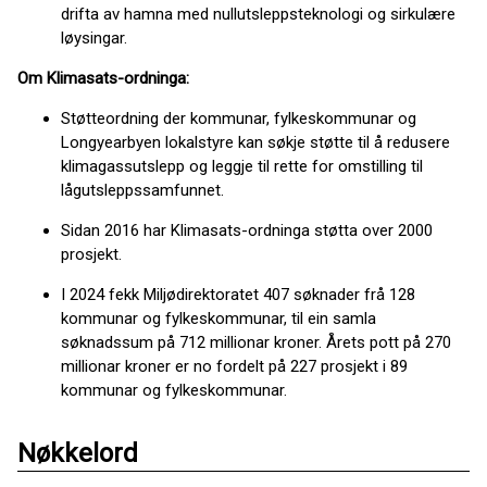
drifta av hamna med nullutsleppsteknologi og sirkulære
løysingar.
Om Klimasats-ordninga:
Støtteordning der kommunar, fylkeskommunar og
Longyearbyen lokalstyre kan søkje støtte til å redusere
klimagassutslepp og leggje til rette for omstilling til
lågutsleppssamfunnet.
Sidan 2016 har Klimasats-ordninga støtta over 2000
prosjekt.
I 2024 fekk Miljødirektoratet 407 søknader frå 128
kommunar og fylkeskommunar, til ein samla
søknadssum på 712 millionar kroner. Årets pott på 270
millionar kroner er no fordelt på 227 prosjekt i 89
kommunar og fylkeskommunar.
Nøkkelord