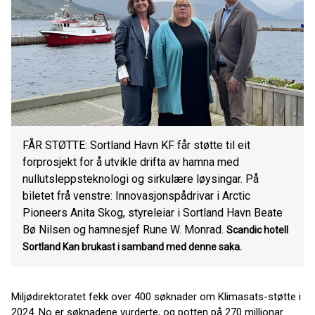
FÅR STØTTE: Sortland Havn KF får støtte til eit
forprosjekt for å utvikle drifta av hamna med
nullutsleppsteknologi og sirkulære løysingar. På
biletet frå venstre: Innovasjonspådrivar i Arctic
Pioneers Anita Skog, styreleiar i Sortland Havn Beate
Bø Nilsen og hamnesjef Rune W. Monrad.
Scandic hotell
Sortland
Kan brukast i samband med denne saka.
Miljødirektoratet fekk over 400 søknader om Klimasats-støtte i
2024. No er søknadene vurderte, og potten på 270 millionar