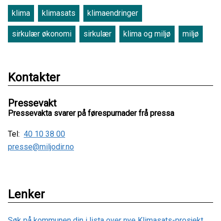
klima
klimasats
klimaendringer
sirkulær økonomi
sirkulær
klima og miljø
miljø
Kontakter
Pressevakt
Pressevakta svarer på førespurnader frå pressa
Tel:
40 10 38 00
presse@miljodir.no
Lenker
Søk på kommunen din i lista over nye Klimasats-prosjekt