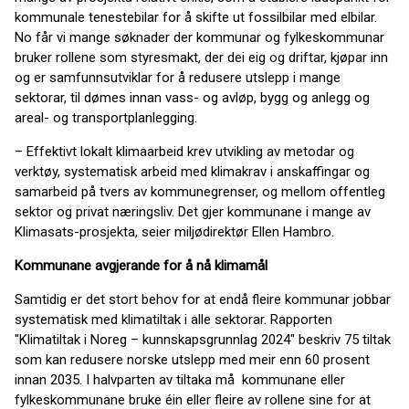
kommunale tenestebilar for å skifte ut fossilbilar med elbilar.
No får vi mange søknader der kommunar og fylkeskommunar
bruker rollene som styresmakt, der dei eig og driftar, kjøpar inn
og er samfunnsutviklar for å redusere utslepp i mange
sektorar, til dømes innan vass- og avløp, bygg og anlegg og
areal- og transportplanlegging.
– Effektivt lokalt klimaarbeid krev utvikling av metodar og
verktøy, systematisk arbeid med klimakrav i anskaffingar og
samarbeid på tvers av kommunegrenser, og mellom offentleg
sektor og privat næringsliv. Det gjer kommunane i mange av
Klimasats-prosjekta, seier miljødirektør Ellen Hambro.
Kommunane avgjerande for å nå klimamål
Samtidig er det stort behov for at endå fleire kommunar jobbar
systematisk med klimatiltak i alle sektorar. Rapporten
"Klimatiltak i Noreg – kunnskapsgrunnlag 2024" beskriv 75 tiltak
som kan redusere norske utslepp med meir enn 60 prosent
innan 2035. I halvparten av tiltaka må kommunane eller
fylkeskommunane bruke éin eller fleire av rollene sine for at