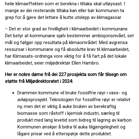
heile klimaeffekten som er berekna i tiltaka skal utløysast. I
mange av dei resterande tiltaka kan eller bør kommunen ta
grep for å gjere det lettare å kutte utslepp av klimagassar.
– Det er stor grad av frivilligheit i klimaarbeidet i kommunane.
Det betyr at kommunane sjølv bestemmer ambisjonsnivået, set
mål og følgjer opp resultata på klimaområdet. Med avgrensa
ressursar i kommunane og få absolutte krav til klimaarbeidet,
har Klimasats-ordninga vore viktig for å få fart på det lokale
klimaarbeidet, seier miljødirektør Ellen Hambro.
Her er nokre døme frå dei 227 prosjekta som får tilsegn om
støtte frå Miljødirektoratet i 2024:
Drammen kommune vil bruke fossilfrie røyr i vass- og
avløpsprosjekt. Teknologien for fossilfrie røyr er relativt
ny, men det er viktig å auke bruken av berekraftig
biomasse som råstoff i kjemisk industri, særleg til
produkt med lang levetid som bidreg til lagring av karbon.
Kommunen ønskjer å bidra til auka tilgjengelegheit og
lågare prisar ved å etterspørje dette produktet.