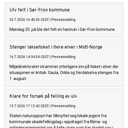
Ulv felt i Sør-Fron kommune
20.7.2026 16:45:55 CEST
|
Pressemelding
Mandag 20. juli ble det felt en hannulv i Sør-Fron kommune.
Stenger laksefisket i flere elver i Midt-Norge
16.7.2026 14:34:54 CEST
|
Pressemelding
Miljødirektoratet strammer ytterligere inn på fisket i elver der
situasjonen er kritisk. Gaula, Orkla og Verdalselva stenges fra
1. august.
Klare for forsøk på felling av ulv
15.7.2026 17:12:42 CEST
|
Pressemelding
Staten naturoppsyn har tilknyttet seg lokale jegere fra
kommunale skadefellingslag i oppdraget fra Klima- og
miljødepartementet om å felle ulven som har skadet sau i