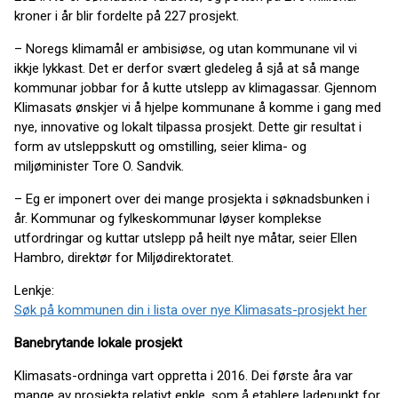
kroner i år blir fordelte på 227 prosjekt.
– Noregs klimamål er ambisiøse, og utan kommunane vil vi
ikkje lykkast. Det er derfor svært gledeleg å sjå at så mange
kommunar jobbar for å kutte utslepp av klimagassar. Gjennom
Klimasats ønskjer vi å hjelpe kommunane å komme i gang med
nye, innovative og lokalt tilpassa prosjekt. Dette gir resultat i
form av utsleppskutt og omstilling, seier klima- og
miljøminister Tore O. Sandvik.
– Eg er imponert over dei mange prosjekta i søknadsbunken i
år. Kommunar og fylkeskommunar løyser komplekse
utfordringar og kuttar utslepp på heilt nye måtar, seier Ellen
Hambro, direktør for Miljødirektoratet.
Lenkje:
Søk på kommunen din i lista over nye Klimasats-prosjekt her
Banebrytande lokale prosjekt
Klimasats-ordninga vart oppretta i 2016. Dei første åra var
mange av prosjekta relativt enkle, som å etablere ladepunkt for