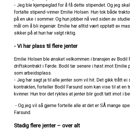
- Jeg ble kjempeglad for å få dette stipendet. Og jeg skal
fortalte stipend-vinner Emilie Holsen. Hun tok både trakto
på en uke i sommer. Og hun jobber nå ved siden av studien
mål om å bli ingeniør. Emilie har alltid vært opptatt av ma
sikker på at hun har valgt riktig.
- Vi har plass til flere jenter
Emilie Holsen ble ønsket velkommen i bransjen av Bodil 
driftskontrakt i Førde. Bodil tar senere i høst imot Emilie 
som arbeidsplass.
- Jeg har sagt ja til alle jenter som vil hit. Det gikk trått e
kontrakten, forteller Bodil Farsund som kan vise til at en 
kvinner. Hun tror det ryktes at jenter blir godt tatt imot i b
- Og jeg vil så gjerne fortelle alle at det er SÅ mange s
Farsund.
Stadig flere jenter – over alt