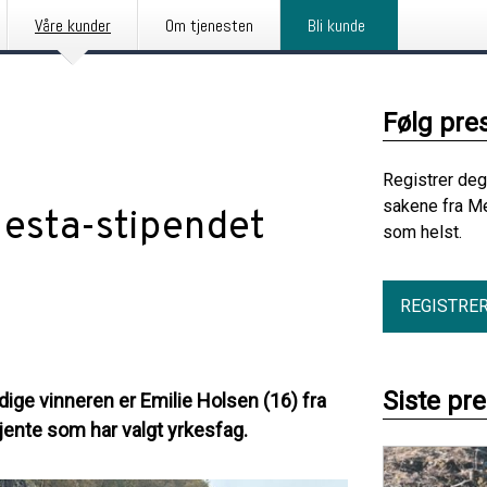
Våre kunder
Om tjenesten
Bli kunde
Følg pre
Registrer deg
sakene fra Me
Mesta-stipendet
som helst.
REGISTRE
Siste pr
dige vinneren er Emilie Holsen (16) fra
n jente som har valgt yrkesfag.