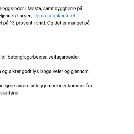
nleggsleder i Mesta, samt byggherre på
 Bjønnes Larsen,
Opplæringskontoret.
 på 13 prosent i snitt. Og det er mangel på
n bli betongfagarbeider, veifagarbeider,
n og sikrer godt lys langs veier og gjennom
og kjøre svære anleggsmaskiner kommer fra
skinfører.