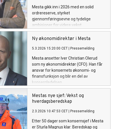
Mesta gikk inn i 2026 med en solid
ordrereserve, styrket
gjennomføringsevne og tydelige
ambisjoner for videre vekst.
Driftsresultatet for 2025 var på 179
millioner kroner og driftsmarginen på 2,9
Ny økonomidirektør i Mesta
prosent.
5.3.2026 15:20:00 CET
|
Pressemelding
Mesta ansetter Iver Christian Olerud
som ny økonomidirektør (CFO). Han får
ansvar for konsernets økonomi‑ og
finansfunksjon og blir en del av
konsernledelsen.
Mestas nye sjef: Vekst og
hverdagsberedskap
2.3.2026 10:47:53 CET
|
Pressemelding
Etter 50 dager som konsernsjef i Mesta
er Sturla Magnus klar: Beredskap og