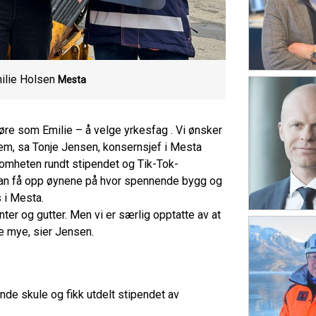
ilie Holsen
Mesta
 gjøre som Emilie – å velge yrkesfag . Vi ønsker
dem, sa Tonje Jensen, konsernsjef i Mesta
omheten rundt stipendet og Tik-Tok-
 kan få opp øynene på hvor spennende bygg og
 i Mesta.
nter og gutter. Men vi er særlig opptatte av at
e mye, sier Jensen.
de skule og fikk utdelt stipendet av